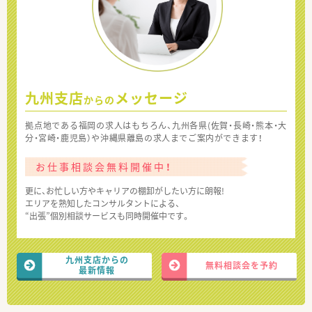
九州支店
メッセージ
からの
拠点地である福岡の求人はもちろん、九州各県(佐賀・長崎・熊本・大
分・宮崎・鹿児島）や沖縄県離島の求人までご案内ができます！
お仕事相談会無料開催中！
更に、お忙しい方やキャリアの棚卸がしたい方に朗報!
エリアを熟知したコンサルタントによる、
“出張”個別相談サービスも同時開催中です。
九州支店からの
無料相談会を予約
最新情報