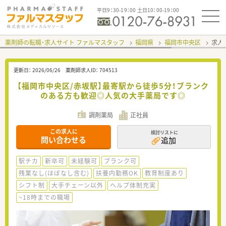
平日9：30-19：00 土日10：00-19：00
薬剤師の転職・求人サイト ファルマスタッフ
福岡県
福岡市中央区
求人I
更新日：
2026/06/26
薬剤師求人ID：
704513
【福岡市中央区/赤坂駅】最寄駅から徒歩5分！ブランク
のある方も歓迎◎人気の大手薬局です◎
調剤薬局
正社員
この求人に
検討リストに
問い合わせる
追加
駅チカ
新卒可
未経験可
ブランク可
残業なし(ほぼなし含む)
扶養内勤務OK
教育制度あり
シフト制
大手チェーン以外
ヘルプ体制充実
~18時までの職場