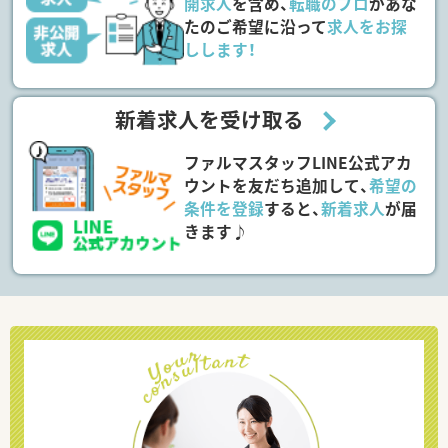
開求人
を含め、
転職のプロ
があな
たのご希望に沿って
求人をお探
しします！
新着求人を受け取る
ファルマスタッフLINE公式アカ
ウントを友だち追加して、
希望の
条件を登録
すると、
新着求人
が届
きます♪