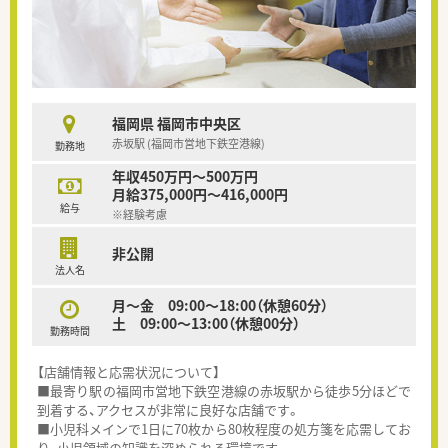
福岡県 福岡市中央区
赤坂駅 (福岡市営地下鉄空港線)
勤務地
年収450万円～500万円
月給375,000円～416,000円
給与
※経験考慮
非公開
法人名
月～金 09:00～18:00（休憩60分）
土 09:00～13:00（休憩00分）
勤務時間
【店舗情報と応需状況について】
■最寄り駅の福岡市営地下鉄空港線の赤坂駅から徒歩5分ほどで
到着する、アクセスが非常に良好な店舗です。
■小児科メインで1日に70枚から80枚程度の処方箋を応需してお
り、小児領域の知識を深められる環境です。