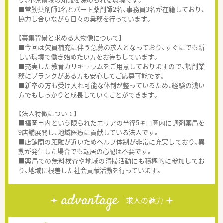
■常勤薬剤師1名とパート薬剤師2名、事務員3名が在籍しており、
協力し合いながら日々の業務を行っています。
【募集背景と求める人物像について】
■今回は欠員補充に伴う急募の求人となっており、すぐにでも新
しい環境で働き始めたい方をお待ちしています。
■充実した教育カリキュラムをご用意しておりますので、調剤業
務にブランクがある方も安心してご応募可能です。
■新卒の方も受け入れ可能な体制が整っているため、経験の浅い
方でもしっかりと成長していくことができます。
【法人特徴について】
■福岡市内という限られたエリアの半径5キロ圏内に調剤薬局を
9店舗展開し、地域医療に貢献している法人です。
■店舗間の距離が近いためヘルプ体制が非常に充実しており、異
動が発生した場合でも転居の心配は不要です。
■薬局での無料検査や地域の清掃活動にも積極的に参加してお
り、地域に根差した社会貢献活動を行っています。
advantage
求人の魅力