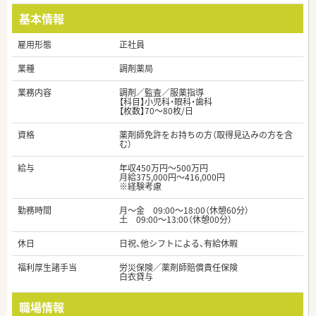
基本情報
雇用形態
正社員
業種
調剤薬局
業務内容
調剤／監査／服薬指導
【科目】小児科・眼科・歯科
【枚数】70～80枚/日
資格
薬剤師免許をお持ちの方（取得見込みの方を含
む）
給与
年収450万円～500万円
月給375,000円～416,000円
※経験考慮
勤務時間
月～金 09:00～18:00（休憩60分）
土 09:00～13:00（休憩00分）
休日
日祝、他シフトによる、有給休暇
福利厚生諸手当
労災保険／薬剤師賠償責任保険
白衣貸与
職場情報