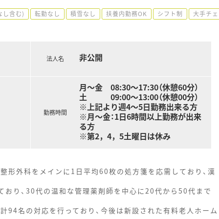
なし含む)
転勤なし
積雪なし
扶養内勤務OK
シフト制
大手チェ
非公開
法人名
月～金 08:30～17:30（休憩60分）
土 09:00～13:00（休憩00分）
※上記より週4～5日勤務出来る方
勤務時間
※月～金：1日6時間以上勤務が出来
る方
※第2，4，5土曜日は休み
整形外科をメインに1日平均60枚の処方箋を応需しており、漢
ており、30代の温和な管理薬剤師を中心に20代から50代まで
は計94名の対応を行っており、今後は新設された有料老人ホーム