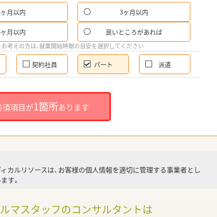
1ヶ月以内
3ヶ月以内
パ
6ヶ月以内
良いところがあれば
希
をお考えの方は、就業開始時期の目安を選択してください
契約社員
パート
派遣
就
1箇所
必須項目が
あります
就業
ディカルリソースは、お客様の個人情報を適切に管理する事業者とし
ます。
調
ァルマスタッフのコンサルタントは