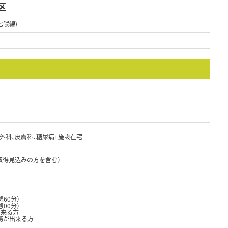
区
七隈線)
形外科、皮膚科、糖尿病+施設在宅
取得見込みの方を含む）
憩60分）
憩00分）
出来る方
務が出来る方