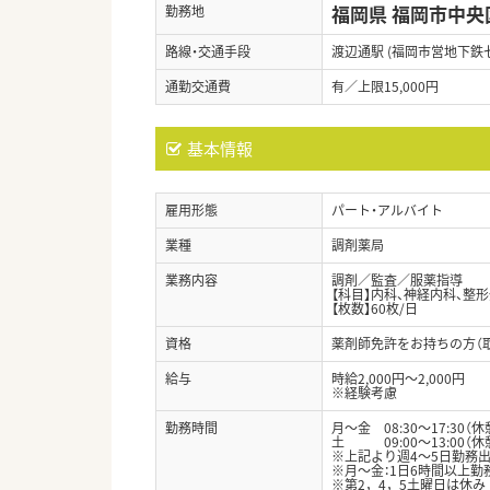
福岡県 福岡市中央
勤務地
路線・交通手段
渡辺通駅 (福岡市営地下鉄
通勤交通費
有／上限15,000円
基本情報
雇用形態
パート・アルバイト
業種
調剤薬局
業務内容
調剤／監査／服薬指導
【科目】内科、神経内科、整
【枚数】60枚/日
資格
薬剤師免許をお持ちの方（
給与
時給2,000円～2,000円
※経験考慮
勤務時間
月～金 08:30～17:30（休
土 09:00～13:00（休
※上記より週4～5日勤務
※月～金：1日6時間以上勤
※第2，4，5土曜日は休み