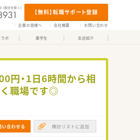
00
（祝日を除く）
【無料】転職サポート登録
企業の皆様へ
会社概要
お問い合わせ
マラボ
薬学生
支店紹介
00円・1日6時間から相
着く職場です◎
問い合わせる
検討リストに追加