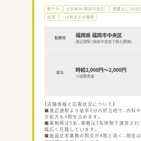
駅チカ
土日休み(相談可含む)
残業なし(ほぼ
在宅
~18時までの職場
福岡県 福岡市中央区
勤務地
渡辺通駅 (福岡市営地下鉄七隈線)
時給2,000円～2,000円
給与
※経験考慮
【店舗情報と応需状況について】
■渡辺通駅より徒歩3分の好立地で、内科や
方処方も4割を占めます。
■薬剤師は5名、事務は3名体制で運営され
幅広く在籍しています。
■施設在宅業務の割合が4割と高く、現在