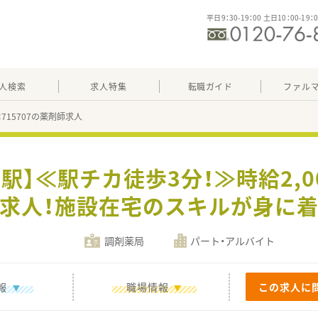
平日9：30-19：00 土日10：00-19：
人検索
求人特集
転職ガイド
ファル
：715707の薬剤師求人
駅】≪駅チカ徒歩3分！≫時給2,0
求人！施設在宅のスキルが身に
調剤薬局
パート・アルバイト
報
職場情報
この求人に