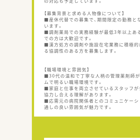
の対応も予定しています。
【募集背景と求める人物像について】
■産休代替での募集で、期間限定の勤務と
います。
■調剤薬局での実務経験が最低3年以上ある
での方は大歓迎です。
■漢方処方の調剤や施設在宅業務に積極的
る協調性のある方を募集します。
【職場環境と雰囲気】
■30代の温和で丁寧な人柄の管理薬剤師が
ムで明るい職場環境です。
■家庭と仕事を両立させているスタッフが
協力し合える理解があります。
■応需元の病院関係者とのコミュニケーシ
通しの良い雰囲気が魅力です。