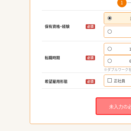
1
保有資格・経験
必須
転職時期
必須
※ダブルワーク
正社員
希望雇用形態
必須
未入力の