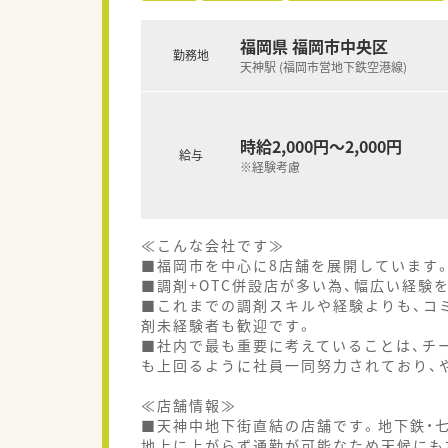
福岡県 福岡市中央区
勤務地
天神駅 (福岡市営地下鉄空港線)
時給2,000円～2,000円
給与
※経験考慮
≪こんな会社です≫
■福岡市を中心に8店舗を展開しています
■調剤+OTC併設店が多い為、幅広い経験
■これまでの調剤スキルや経験よりも、コ
剤未経験者も歓迎です。
■社内で最も重要に考えていることは、チ
も上回るように社員一同努力されており、
≪店舗情報≫
■天神中地下街直結の店舗です。地下鉄・
地上に上がらず通勤が可能なため天候にも