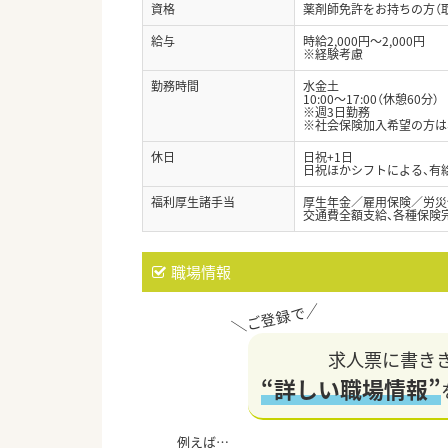
資格
薬剤師免許をお持ちの方（
給与
時給2,000円～2,000円
※経験考慮
勤務時間
水金土
10:00～17:00（休憩60分）
※週3日勤務
※社会保険加入希望の方は
休日
日祝+1日
日祝ほかシフトによる、有
福利厚生諸手当
厚生年金／雇用保険／労災
交通費全額支給、各種保険
職場情報
求人票に書き
“詳しい職場情報”