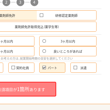
2
3
4
薬剤師免許
研修認定薬剤師
希
薬剤師免許取得見込（薬学生等）
1ヶ月以内
3ヶ月以内
パ
6ヶ月以内
良いところがあれば
希
をお考えの方は、就業開始時期の目安を選択してください
契約社員
パート
派遣
就
1箇所
必須項目が
あります