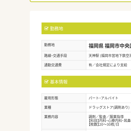
勤務地
福岡県 福岡市中央
勤務地
路線・交通手段
天神駅 (福岡市営地下鉄空
通勤交通費
有／会社規定により支給
基本情報
雇用形態
パート・アルバイト
業種
ドラッグストア(調剤あり)
業務内容
調剤／監査／服薬指導
【科目】内科・心療内科・耳鼻
【枚数】20～30枚/日