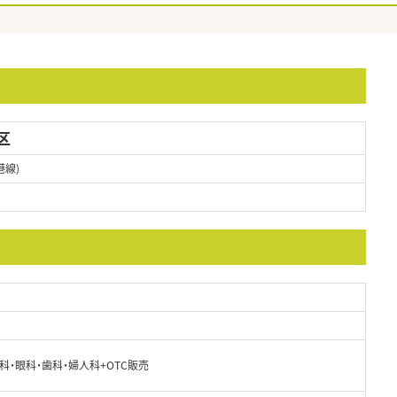
区
港線)
科・眼科・歯科・婦人科+OTC販売