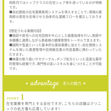
岡県内ではトップクラスの在宅シェア率を誇っているのが特徴
です。
■自社開発の在宅業務専用システムを導入することで、現場の薬
剤師の意見を反映させた効率的な業務フローを確立しておりま
す。
【想定される業務内容】
■施設や居宅への在宅訪問を中心とした服薬指導を行い、医師や
多職種と連携しながら患者様の健康管理をトータルで支えます。
■調剤や監査といった基本的な薬局業務に加えて、自社開発シス
テムを用いた薬歴管理や訪問報告書の作成業務に携わっていた
だきます。
■麻薬の取り扱いやカテーテル、ポンプ処方といった高度な薬学
的管理も経験でき、専門性の高いスキルを身につけることが可能
です。
advantage
求人の魅力
在宅業務を専門とする会社ですが、こちらの店舗はクリニ
ックの処方箋も応需しています！