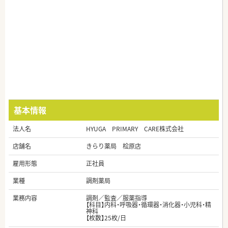
基本情報
法人名
HYUGA PRIMARY CARE株式会社
店舗名
きらり薬局 桧原店
雇用形態
正社員
業種
調剤薬局
業務内容
調剤／監査／服薬指導
【科目】内科・呼吸器・循環器・消化器・小児科・精
神科
【枚数】25枚/日