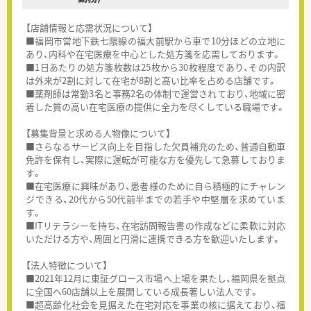
【店舗情報と応需状況について】
■福岡市営地下鉄七隈線の福大前駅から車で10分ほどの立地に
あり、内科や在宅医療を中心とした処方箋を応需しております。
■1日あたりの処方箋枚数は25枚から30枚程度であり、その内訳
は外来が2割に対して在宅が8割と高い比率を占める店舗です。
■薬剤師は常勤3名と事務2名の体制で運営されており、地域に密
着した質の高い在宅医療の提供に全力を尽くしている職場です。
【募集背景と求める人物像について】
■さらなるサービス向上を目指した欠員補充のため、普通自動車
免許を保有し、実際に運転が可能な方を優先して急募しておりま
す。
■在宅医療に興味があり、患者様のために自ら積極的にチャレン
ジできる、20代から50代前半までの若手や中堅層を求めていま
す。
■ITリテラシーを持ち、在宅訪問報告書の作成などに柔軟に対応
いただける方や、周囲と円滑に連携できる方を歓迎いたします。
【法人特徴について】
■2021年12月に東証グロース市場へ上場を果たし、福岡県を拠点
に全国へ60店舗以上を展開している成長著しい法人です。
■超高齢化社会を見据えた在宅対応を事業の核に据えており、福