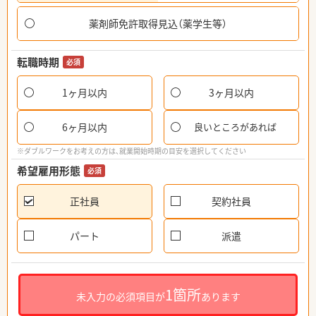
薬剤師免許取得見込（薬学生等）
転職時期
必須
1ヶ月以内
3ヶ月以内
6ヶ月以内
良いところがあれば
※ダブルワークをお考えの方は、就業開始時期の目安を選択してください
希望雇用形態
必須
正社員
契約社員
パート
派遣
1箇所
未入力の必須項目が
あります