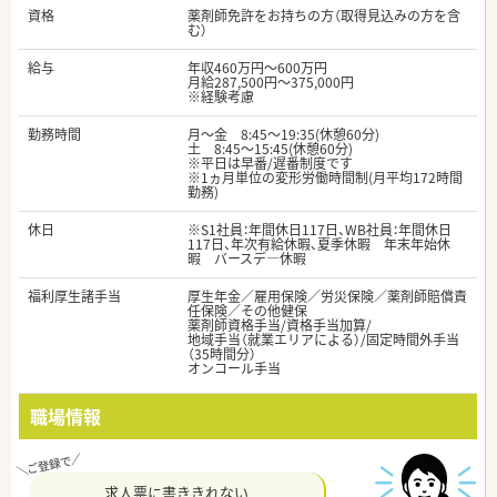
資格
薬剤師免許をお持ちの方（取得見込みの方を含
む）
給与
年収460万円～600万円
月給287,500円～375,000円
※経験考慮
勤務時間
月～金 8:45～19:35(休憩60分)
土 8:45～15:45(休憩60分)
※平日は早番/遅番制度です
※1ヵ月単位の変形労働時間制(月平均172時間
勤務)
休日
※S1社員：年間休日117日、WB社員：年間休日
117日、年次有給休暇、夏季休暇 年末年始休
暇 バースデ―休暇
福利厚生諸手当
厚生年金／雇用保険／労災保険／薬剤師賠償責
任保険／その他健保
薬剤師資格手当/資格手当加算/
地域手当（就業エリアによる）/固定時間外手当
（35時間分）
オンコール手当
職場情報
求人票に書ききれない