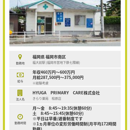
福岡県 福岡市南区
福大前駅 (福岡市営地下鉄七隈線)
勤務地
年収460万円～600万円
月給287,500円～375,000円
給与
※経験考慮
HYUGA PRIMARY CARE株式会社
きらり薬局 桧原店
法人名
月～金 8:45～19:35(休憩60分)
土 8:45～15:45(休憩60分)
※平日は早番/遅番制度です
勤務時間
※1ヵ月単位の変形労働時間制(月平均172時間
勤務)