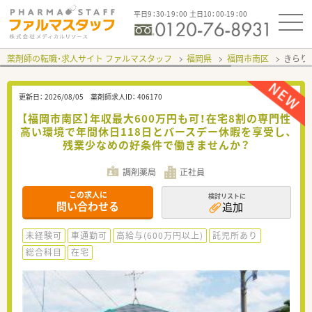
平日9：30-19：00 土日10：00-19：00
薬剤師の転職・求人サイト ファルマスタッフ
福岡県
福岡市南区
きらり
更新日：
2026/08/05
薬剤師求人ID：
406170
【福岡市南区】年収最大600万円も可！在宅8割の専門性
高い環境で年間休日118日とバースデー休暇を享受し、
残業少なめの好条件で働きませんか？
調剤薬局
正社員
この求人に
検討リストに
問い合わせる
追加
未経験可
車通勤可
高給与(600万円以上)
託児所あり
総合科目
在宅