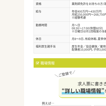
資格
薬剤師免許をお持ちの方（
給与
年収400万円～430万円
月給250,000円～268,750
※経験考慮
勤務時間
月～日
08:30～17:00(休憩60分)
※日曜日は月1回程度の当
休日
月8～9日、有給休暇、夏季
福利厚生諸手当
厚生年金／協会健保／雇用
配偶者10,000円、子供3,00
職場情報
求人票に書き
“詳しい職場情報”