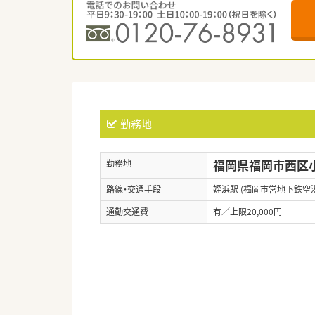
勤務地
福岡県福岡市西区小戸
勤務地
路線・交通手段
姪浜駅 (福岡市営地下鉄空
通勤交通費
有／上限20,000円