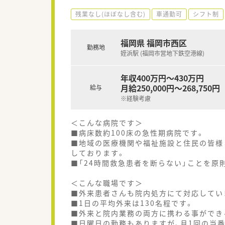
残業なし(ほぼなし含む)
車通勤可
シフト制
福岡県 福岡市西区
勤務地
姪浜駅 (福岡市営地下鉄空港線)
年収400万円～430万円
月給250,000円～268,750円
給与
※経験考慮
＜こんな病院です＞
■病床数約100床の急性期病院です。
■地域の医療機関や福祉施設と住民の皆様
しております。
■「24時間救急患者を断らない」ことを原
＜こんな職場です＞
■外来患者さんも院内処方にて対応してい
■1日の平均外来は130名程です。
■外来と院内業務の両方に携わる事ができ
■日曜日の勤務もありますが、月1回の当