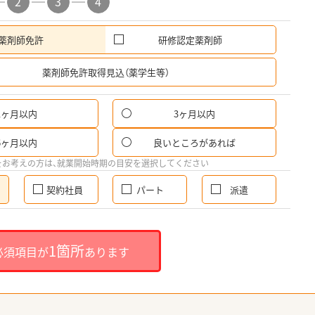
2
3
4
薬剤師免許
研修認定薬剤師
希
薬剤師免許取得見込（薬学生等）
1ヶ月以内
3ヶ月以内
6ヶ月以内
良いところがあれば
をお考えの方は、就業開始時期の目安を選択してください
契約社員
パート
派遣
1箇所
必須項目が
あります