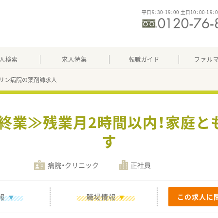
平日9：30-19：00 土日10：00-19：
人検索
求人特集
転職ガイド
ファル
リン病院の薬剤師求人
時終業≫残業月2時間以内！家庭
す
病院・クリニック
正社員
報
職場情報
この求人に