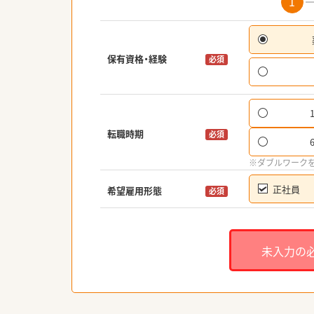
1
保有資格・経験
必須
転職時期
必須
※ダブルワーク
正社員
希望雇用形態
必須
未入力の