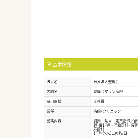
基本情報
法人名
医療法人聖峰会
店舗名
聖峰会マリン病院
雇用形態
正社員
業種
病院・クリニック
業務内容
調剤／監査／服薬指導／病
【科目】内科・呼吸器科・循
麻酔科
【平均外来】130名/日