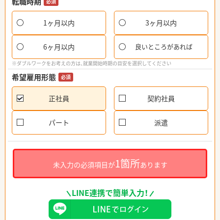
転職時期
必須
1ヶ月以内
3ヶ月以内
6ヶ月以内
良いところがあれば
※ダブルワークをお考えの方は、就業開始時期の目安を選択してください
希望雇用形態
必須
正社員
契約社員
パート
派遣
1箇所
未入力の必須項目が
あります
LINE連携で簡単入力！