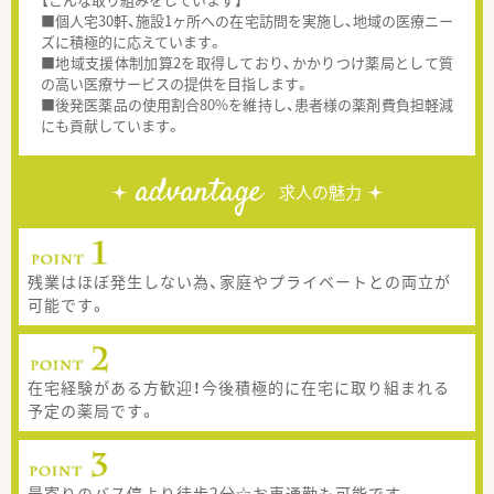
■個人宅30軒、施設1ヶ所への在宅訪問を実施し、地域の医療ニー
ズに積極的に応えています。
■地域支援体制加算2を取得しており、かかりつけ薬局として質
の高い医療サービスの提供を目指します。
■後発医薬品の使用割合80%を維持し、患者様の薬剤費負担軽減
にも貢献しています。
advantage
求人の魅力
残業はほぼ発生しない為、家庭やプライベートとの両立が
可能です。
在宅経験がある方歓迎！今後積極的に在宅に取り組まれる
予定の薬局です。
最寄りのバス停より徒歩2分☆お車通勤も可能です。