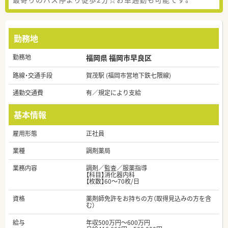
勤務地
勤務地
福岡県 福岡市早良区
路線・交通手段
賀茂駅 (福岡市営地下鉄七隈線)
通勤交通費
有／規定により支給
基本情報
雇用形態
正社員
業種
調剤薬局
業務内容
調剤／監査／服薬指導
【科目】消化器内科
【枚数】60～70枚/日
資格
薬剤師免許をお持ちの方（取得見込みの方を含
む）
給与
年収500万円～600万円