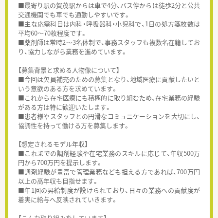
■最寄り駅の賀茂駅からは車で4分、バス停からは徒歩2分と公共
交通機関でも車でも通勤しやすいです。
■主な応需科目は内科・呼吸器科・小児科で、1日の処方箋枚数は
平均60～70枚程度です。
■薬剤師は常時2～3名体制で、事務スタッフも複数名在籍してお
り、協力しながら業務を進めています。
【募集背景と求める人物像について】
■今回は欠員補充のための募集となり、地域医療に貢献したいと
いう意欲のある方を求めています。
■これから在宅医療にも積極的に取り組むため、在宅業務の経験
がある方は特に歓迎いたします。
■患者様やスタッフとの円滑なコミュニケーションを大切にし、
協調性を持って働ける方を募集します。
【想定されるモデル年収】
■これまでの調剤経験や在宅業務のスキルに応じて、年収500万
円から700万円を提示します。
■調剤経験が豊富で管理業務なども担える方であれば、700万円
以上の高年収も目指せます。
■年1回の昇給制度が設けられており、日々の業務への貢献度が
着実に給与へ反映されていきます。
【こんな取り組みをしています】