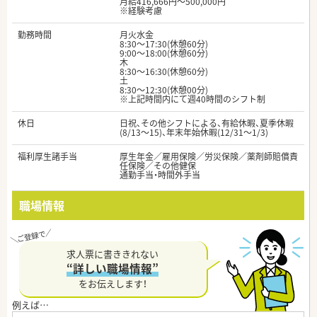
月給416,666円～500,000円
※経験考慮
勤務時間
月火水金
8:30～17:30(休憩60分)
9:00～18:00(休憩60分)
木
8:30～16:30(休憩60分)
土
8:30～12:30(休憩00分)
※上記時間内にて週40時間のシフト制
休日
日祝、その他シフトによる、有給休暇、夏季休暇
(8/13～15)、年末年始休暇(12/31～1/3)
福利厚生諸手当
厚生年金／雇用保険／労災保険／薬剤師賠償責
任保険／その他健保
通勤手当・時間外手当
職場情報
求人票に書ききれない
“詳しい職場情報”
をお伝えします！