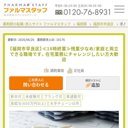
平日9：30-19：00 土日10：00-19：00
薬剤師の転職・求人サイト ファルマスタッフ
福岡県
福岡市早良区
求人I
更新日：
2026/06/26
薬剤師求人ID：
10176
【福岡市早良区】≪18時終業≫残業少なめ/家庭と両立
できる職場です。在宅業務にチャレンジしたい方大歓
迎
調剤薬局
正社員
この求人に
検討リストに
問い合わせる
追加
新卒可
未経験可
ブランク可
車通勤可
高給与(600万円以上)
大手チェーン以外