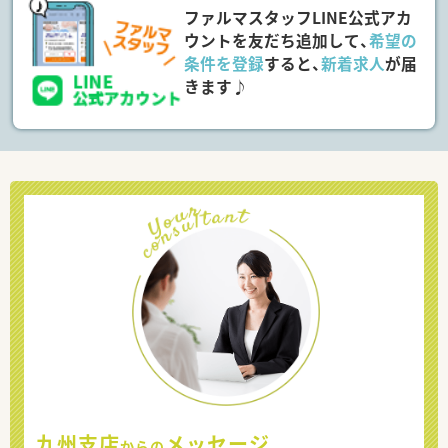
ファルマスタッフLINE公式アカ
ウントを友だち追加して、
希望の
条件を登録
すると、
新着求人
が届
きます♪
九州支店
メッセージ
からの