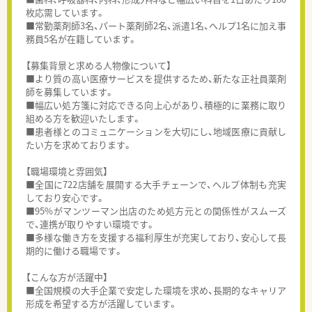
枚応需しています。
■常勤薬剤師3名、パート薬剤師2名、派遣1名、ヘルプ1名に加え事
務員5名が在籍しています。
【募集背景と求める人物像について】
■より質の高い医療サービスを提供するため、新たな正社員薬剤
師を募集しています。
■幅広い処方箋に対応できる向上心があり、積極的に業務に取り
組める方を歓迎いたします。
■患者様とのコミュニケーションを大切にし、地域医療に貢献し
たい方を求めております。
【職場環境と雰囲気】
■全国に722店舗を展開する大手チェーンで、ヘルプ体制も充実
しており安心です。
■95%がマンツーマン出店のため処方元との関係性がスムーズ
で、連携が取りやすい環境です。
■多様な働き方を支援する福利厚生が充実しており、安心して長
期的に働ける職場です。
【こんな方が活躍中】
■全国規模の大手企業で安定した環境を求め、長期的なキャリア
形成を希望する方が活躍しています。