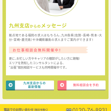
九州支店
メッセージ
からの
拠点地である福岡の求人はもちろん、九州各県(佐賀・長崎・熊本・大
分・宮崎・鹿児島）や沖縄県離島の求人までご案内ができます！
お仕事相談会無料開催中！
更に、お忙しい方やキャリアの棚卸がしたい方に朗報!
エリアを熟知したコンサルタントによる、
“出張”個別相談サービスも同時開催中です。
九州支店からの
無料相談会を予約
最新情報