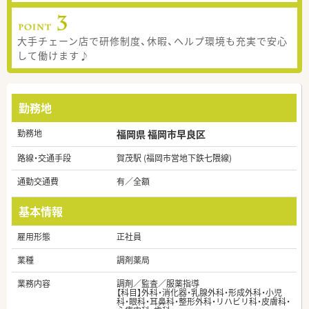
大手チェーン店で研修制度、休暇、ヘルプ環境も充実で安心
して働けます♪
勤務地
勤務地
福岡県 福岡市早良区
路線・交通手段
賀茂駅 (福岡市営地下鉄七隈線)
通勤交通費
有／全額
基本情報
雇用形態
正社員
業種
調剤薬局
業務内容
調剤／監査／服薬指導
【科目】外科・消化器・乳腺外科・形成外科・小児
科・眼科・耳鼻科・整形外科・リハビリ科・皮膚科・