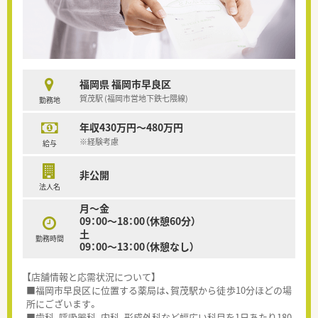
福岡県 福岡市早良区
賀茂駅 (福岡市営地下鉄七隈線)
勤務地
年収430万円～480万円
※経験考慮
給与
非公開
法人名
月～金
09：00～18：00（休憩60分）
土
勤務時間
09：00～13：00（休憩なし）
【店舗情報と応需状況について】
■福岡市早良区に位置する薬局は、賀茂駅から徒歩10分ほどの場
所にございます。
■歯科、呼吸器科、内科、形成外科など幅広い科目を1日あたり180