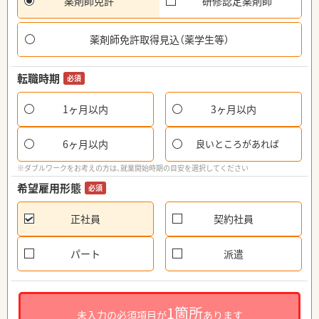
薬剤師免許
研修認定薬剤師
薬剤師免許取得見込（薬学生等）
転職時期
必須
1ヶ月以内
3ヶ月以内
6ヶ月以内
良いところがあれば
※ダブルワークをお考えの方は、就業開始時期の目安を選択してください
希望雇用形態
必須
正社員
契約社員
パート
派遣
1箇所
未入力の必須項目が
あります