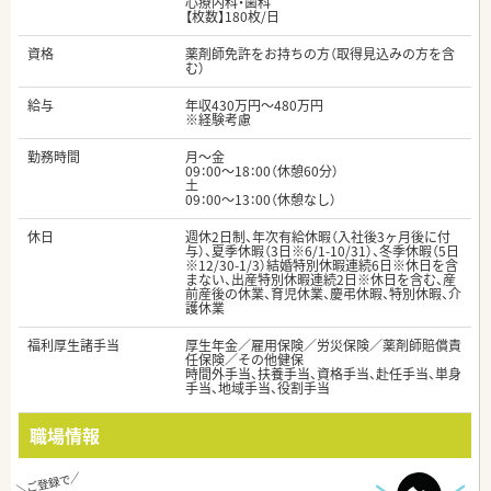
心療内科・歯科
【枚数】180枚/日
資格
薬剤師免許をお持ちの方（取得見込みの方を含
む）
給与
年収430万円～480万円
※経験考慮
勤務時間
月～金
09：00～18：00（休憩60分）
土
09：00～13：00（休憩なし）
休日
週休2日制、年次有給休暇（入社後3ヶ月後に付
与）、夏季休暇（3日※6/1-10/31）、冬季休暇（5日
※12/30-1/3）結婚特別休暇連続6日※休日を含
まない、出産特別休暇連続2日※休日を含む、産
前産後の休業、育児休業、慶弔休暇、特別休暇、介
護休業
福利厚生諸手当
厚生年金／雇用保険／労災保険／薬剤師賠償責
任保険／その他健保
時間外手当、扶養手当、資格手当、赴任手当、単身
手当、地域手当、役割手当
職場情報