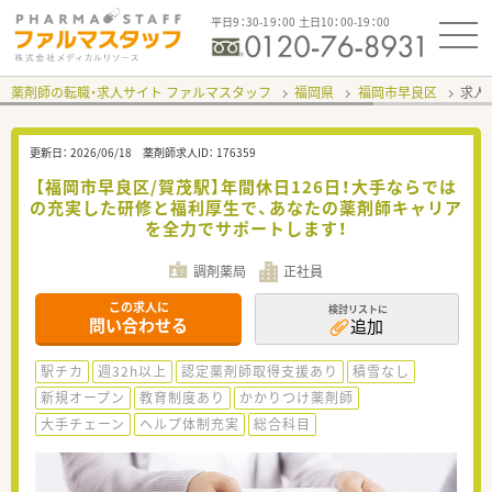
平日9：30-19：00 土日10：00-19：00
薬剤師の転職・求人サイト ファルマスタッフ
福岡県
福岡市早良区
求人I
更新日：
2026/06/18
薬剤師求人ID：
176359
【福岡市早良区/賀茂駅】年間休日126日！大手ならでは
の充実した研修と福利厚生で、あなたの薬剤師キャリア
を全力でサポートします！
調剤薬局
正社員
この求人に
検討リストに
問い合わせる
追加
駅チカ
週32h以上
認定薬剤師取得支援あり
積雪なし
新規オープン
教育制度あり
かかりつけ薬剤師
大手チェーン
ヘルプ体制充実
総合科目