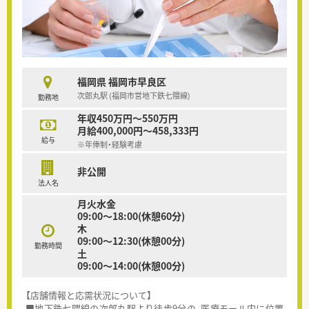
福岡県 福岡市早良区
次郎丸駅 (福岡市営地下鉄七隈線)
勤務地
年収450万円～550万円
月給400,000円～458,333円
給与
※年俸制・経験考慮
非公開
法人名
月火水金
09:00～18:00(休憩60分)
木
09:00～12:30(休憩00分)
勤務時間
土
09:00～14:00(休憩00分)
【店舗情報と応需状況について】
■地下鉄七隈線の次郎丸駅より徒歩9分の、医療モール内に位置