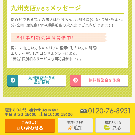
九州支店
メッセージ
からの
拠点地である福岡の求人はもちろん、九州各県(佐賀・長崎・熊本・大
分・宮崎・鹿児島）や沖縄県離島の求人までご案内ができます！
お仕事相談会無料開催中！
更に、お忙しい方やキャリアの棚卸がしたい方に朗報!
エリアを熟知したコンサルタントによる、
“出張”個別相談サービスも同時開催中です。
九州支店からの
無料相談会を予約
最新情報
この求人に
検討リストに
検討リストを
追加
見る
問い合わせる