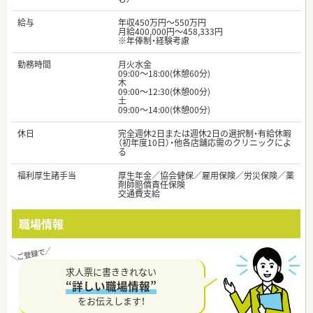
給与
年収450万円～550万円
月給400,000円～458,333円
※年俸制・経験考慮
勤務時間
月火水金
09:00～18:00(休憩60分)
木
09:00～12:30(休憩00分)
土
09:00～14:00(休憩00分)
休日
完全週休2日または週休2日の選択制・有給休暇
（初年度10日）・他各店舗応需のクリニックによ
る
福利厚生諸手当
厚生年金／協会健保／雇用保険／労災保険／薬
剤師賠償責任保険
交通費支給
職場情報
求人票に書ききれない
“詳しい職場情報”
をお伝えします！