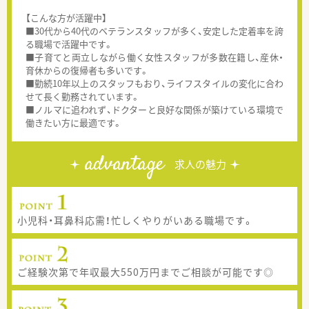
【こんな方が活躍中】
■30代から40代のベテランスタッフが多く、安定した定着率を誇
る職場で活躍中です。
■子育てと両立しながら働く女性スタッフが多数在籍し、産休・
育休からの復帰者も多いです。
■勤続10年以上のスタッフもおり、ライフスタイルの変化に合わ
せて長く勤務されています。
■ノルマに追われず、ドクターと良好な関係が築けている環境で
働きたい方に最適です。
advantage
求人の魅力
小児科・耳鼻科応需！忙しくやりがいある職場です。
ご経験次第で年収最大550万円までご相談が可能です◎