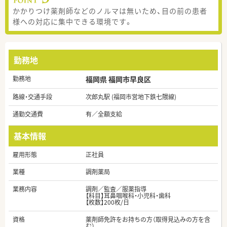
かかりつけ薬剤師などのノルマは無いため、目の前の患者
様への対応に集中できる環境です。
勤務地
勤務地
福岡県 福岡市早良区
路線・交通手段
次郎丸駅 (福岡市営地下鉄七隈線)
通勤交通費
有／全額支給
基本情報
雇用形態
正社員
業種
調剤薬局
業務内容
調剤／監査／服薬指導
【科目】耳鼻咽喉科・小児科・歯科
【枚数】200枚/日
資格
薬剤師免許をお持ちの方（取得見込みの方を含
む）