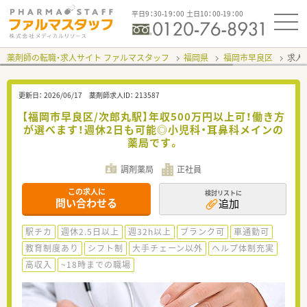
平日9：30-19：00 土日10：00-19：00
薬剤師の転職・求人サイト ファルマスタッフ
福岡県
福岡市早良区
求人I
更新日：
2026/06/17
薬剤師求人ID：
213587
【福岡市早良区/次郎丸駅】年収500万円以上可！働き方
が選べます！週休2日も可能◎小児科・耳鼻科メインの
薬局です。
調剤薬局
正社員
この求人に
検討リストに
問い合わせる
追加
駅チカ
週休2.5日以上
週32h以上
ブランク可
車通勤可
教育制度あり
シフト制
大手チェーン以外
ヘルプ体制充実
高収入
~18時までの職場