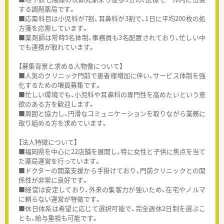
する調剤薬局です。
■応需科目は小児科が7割、耳鼻科が3割で、1日に平均200枚の処
方箋を応需しています。
■薬剤師は常時5名体制、事務員も3名配置されており、忙しい中
でも連携が取れています。
【募集背景と求める人物像について】
■人気のクリニック門前で患者様増加に伴い、サービス体制を強
化するための増員募集です。
■忙しい環境でも、小児科や耳鼻科の専門性を高めたいという意
欲のある方を歓迎します。
■周囲と協力し、円滑なコミュニケーションを取りながら業務に
取り組める方を求めています。
【法人特徴について】
■福岡県を中心に22店舗を展開し、特に女性と子供に焦点を当て
た薬局運営を行っています。
■ドクターの開業支援から手掛けており、門前クリニックとの関
係性が非常に良好です。
■経営は安定しており、外来の集客力が強いため、在宅やノルマ
に頼らない運営が特徴です。
■休日体系は希望に応じて選択可能で、完全週休2日制を選ぶこ
とも、給与重視も可能です。