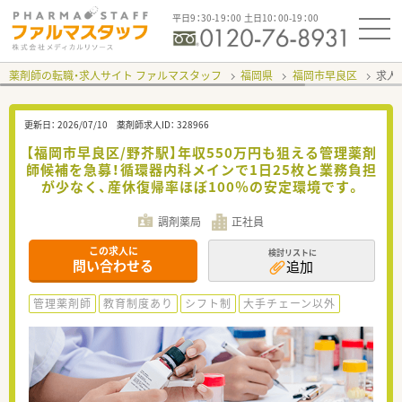
平日9：30-19：00 土日10：00-19：00
薬剤師の転職・求人サイト ファルマスタッフ
福岡県
福岡市早良区
求人I
更新日：
2026/07/10
薬剤師求人ID：
328966
【福岡市早良区/野芥駅】年収550万円も狙える管理薬剤
師候補を急募！循環器内科メインで1日25枚と業務負担
が少なく、産休復帰率ほぼ100％の安定環境です。
調剤薬局
正社員
この求人に
検討リストに
問い合わせる
追加
管理薬剤師
教育制度あり
シフト制
大手チェーン以外