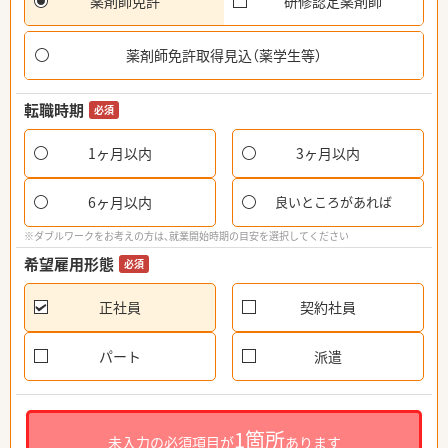
薬剤師免許
研修認定薬剤師
薬剤師免許取得見込（薬学生等）
転職時期
必須
1ヶ月以内
3ヶ月以内
6ヶ月以内
良いところがあれば
※ダブルワークをお考えの方は、就業開始時期の目安を選択してください
希望雇用形態
必須
正社員
契約社員
パート
派遣
1箇所
未入力の必須項目が
あります