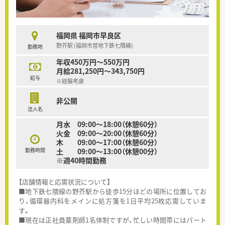
福岡県 福岡市早良区
野芥駅 (福岡市営地下鉄七隈線)
勤務地
年収450万円～550万円
月給281,250円～343,750円
給与
※経験考慮
非公開
法人名
月水 09:00～18:00（休憩60分）
火金 09:00～20:00（休憩60分）
木 09:00～17:00（休憩60分）
勤務時間
土 09:00～13:00（休憩00分）
※週40時間勤務
【店舗情報と応需状況について】
■地下鉄七隈線の野芥駅から徒歩15分ほどの場所に位置してお
り、循環器内科をメインに処方箋を1日平均25枚応需していま
す。
■現在は正社員薬剤師1名体制ですが、忙しい時間帯にはパート