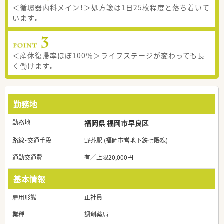
＜循環器内科メイン！＞処方箋は1日25枚程度と落ち着いて
います。
＜産休復帰率ほぼ100％＞ライフステージが変わっても長
く働けます。
勤務地
勤務地
福岡県 福岡市早良区
路線・交通手段
野芥駅 (福岡市営地下鉄七隈線)
通勤交通費
有／上限20,000円
基本情報
雇用形態
正社員
業種
調剤薬局