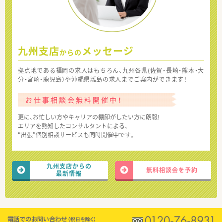
九州支店
メッセージ
からの
拠点地である福岡の求人はもちろん、九州各県(佐賀・長崎・熊本・大
分・宮崎・鹿児島）や沖縄県離島の求人までご案内ができます！
お仕事相談会無料開催中！
更に、お忙しい方やキャリアの棚卸がしたい方に朗報!
エリアを熟知したコンサルタントによる、
“出張”個別相談サービスも同時開催中です。
九州支店からの
無料相談会を予約
最新情報