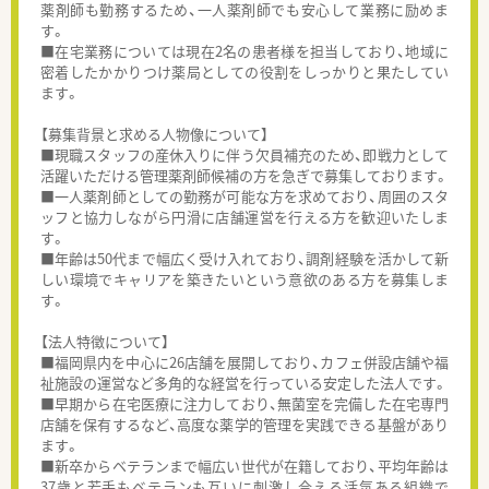
薬剤師も勤務するため、一人薬剤師でも安心して業務に励めま
す。
■在宅業務については現在2名の患者様を担当しており、地域に
密着したかかりつけ薬局としての役割をしっかりと果たしてい
ます。
【募集背景と求める人物像について】
■現職スタッフの産休入りに伴う欠員補充のため、即戦力として
活躍いただける管理薬剤師候補の方を急ぎで募集しております。
■一人薬剤師としての勤務が可能な方を求めており、周囲のスタ
ッフと協力しながら円滑に店舗運営を行える方を歓迎いたしま
す。
■年齢は50代まで幅広く受け入れており、調剤経験を活かして新
しい環境でキャリアを築きたいという意欲のある方を募集しま
す。
【法人特徴について】
■福岡県内を中心に26店舗を展開しており、カフェ併設店舗や福
祉施設の運営など多角的な経営を行っている安定した法人です。
■早期から在宅医療に注力しており、無菌室を完備した在宅専門
店舗を保有するなど、高度な薬学的管理を実践できる基盤があり
ます。
■新卒からベテランまで幅広い世代が在籍しており、平均年齢は
37歳と若手もベテランも互いに刺激し合える活気ある組織で