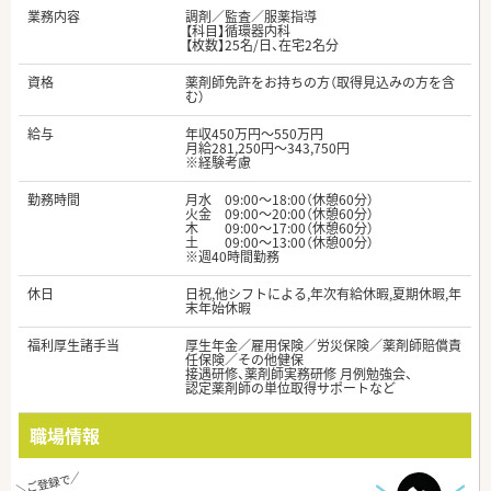
業務内容
調剤／監査／服薬指導
【科目】循環器内科
【枚数】25名/日、在宅2名分
資格
薬剤師免許をお持ちの方（取得見込みの方を含
む）
給与
年収450万円～550万円
月給281,250円～343,750円
※経験考慮
勤務時間
月水 09:00～18:00（休憩60分）
火金 09:00～20:00（休憩60分）
木 09:00～17:00（休憩60分）
土 09:00～13:00（休憩00分）
※週40時間勤務
休日
日祝,他シフトによる,年次有給休暇,夏期休暇,年
末年始休暇
福利厚生諸手当
厚生年金／雇用保険／労災保険／薬剤師賠償責
任保険／その他健保
接遇研修、薬剤師実務研修 月例勉強会、
認定薬剤師の単位取得サポートなど
職場情報