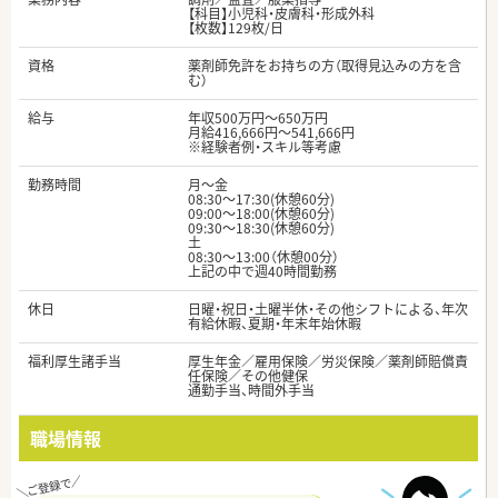
【科目】小児科・皮膚科・形成外科
【枚数】129枚/日
資格
薬剤師免許をお持ちの方（取得見込みの方を含
む）
給与
年収500万円～650万円
月給416,666円～541,666円
※経験者例・スキル等考慮
勤務時間
月～金
08:30～17:30(休憩60分)
09:00～18:00(休憩60分)
09:30～18:30(休憩60分)
土
08:30～13:00（休憩00分）
上記の中で週40時間勤務
休日
日曜・祝日・土曜半休・その他シフトによる、年次
有給休暇、夏期・年末年始休暇
福利厚生諸手当
厚生年金／雇用保険／労災保険／薬剤師賠償責
任保険／その他健保
通勤手当、時間外手当
職場情報