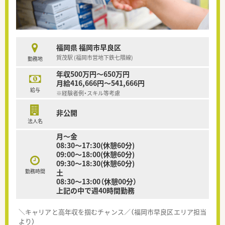
福岡県 福岡市早良区
賀茂駅 (福岡市営地下鉄七隈線)
勤務地
年収500万円～650万円
月給416,666円～541,666円
給与
※経験者例・スキル等考慮
非公開
法人名
月～金
08:30～17:30(休憩60分)
09:00～18:00(休憩60分)
09:30～18:30(休憩60分)
勤務時間
土
08:30～13:00（休憩00分）
上記の中で週40時間勤務
＼キャリアと高年収を掴むチャンス／（福岡市早良区エリア担当
より）