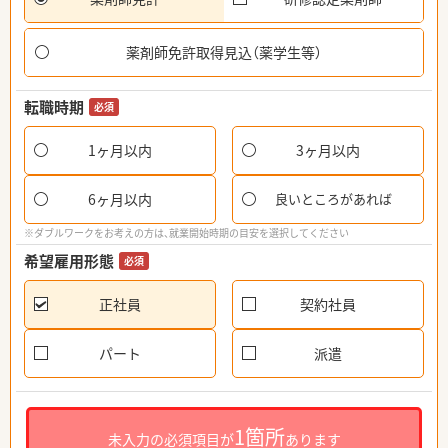
薬剤師免許取得見込（薬学生等）
転職時期
必須
1ヶ月以内
3ヶ月以内
6ヶ月以内
良いところがあれば
※ダブルワークをお考えの方は、就業開始時期の目安を選択してください
希望雇用形態
必須
正社員
契約社員
パート
派遣
1箇所
未入力の必須項目が
あります