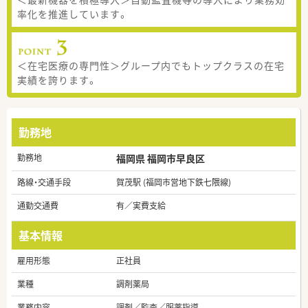
率化を推進しています。
＜在宅医療の専門性＞グループ内でもトップクラスの在宅
実績を誇ります。
勤務地
勤務地
福岡県 福岡市早良区
路線・交通手段
賀茂駅 (福岡市営地下鉄七隈線)
通勤交通費
有／実費支給
基本情報
雇用形態
正社員
業種
調剤薬局
業務内容
調剤／監査／服薬指導