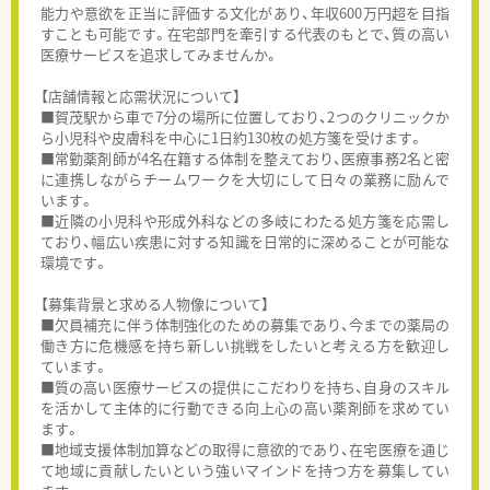
能力や意欲を正当に評価する文化があり、年収600万円超を目指
すことも可能です。在宅部門を牽引する代表のもとで、質の高い
医療サービスを追求してみませんか。
【店舗情報と応需状況について】
■賀茂駅から車で7分の場所に位置しており、2つのクリニックか
ら小児科や皮膚科を中心に1日約130枚の処方箋を受けます。
■常勤薬剤師が4名在籍する体制を整えており、医療事務2名と密
に連携しながらチームワークを大切にして日々の業務に励んで
います。
■近隣の小児科や形成外科などの多岐にわたる処方箋を応需し
ており、幅広い疾患に対する知識を日常的に深めることが可能な
環境です。
【募集背景と求める人物像について】
■欠員補充に伴う体制強化のための募集であり、今までの薬局の
働き方に危機感を持ち新しい挑戦をしたいと考える方を歓迎し
ています。
■質の高い医療サービスの提供にこだわりを持ち、自身のスキル
を活かして主体的に行動できる向上心の高い薬剤師を求めてい
ます。
■地域支援体制加算などの取得に意欲的であり、在宅医療を通じ
て地域に貢献したいという強いマインドを持つ方を募集してい