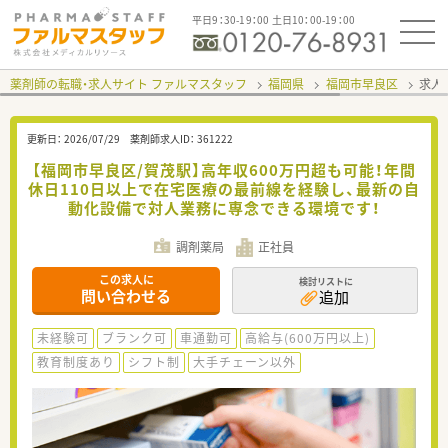
平日9：30-19：00 土日10：00-19：00
薬剤師の転職・求人サイト ファルマスタッフ
福岡県
福岡市早良区
求人I
更新日：
2026/07/29
薬剤師求人ID：
361222
【福岡市早良区/賀茂駅】高年収600万円超も可能！年間
休日110日以上で在宅医療の最前線を経験し、最新の自
動化設備で対人業務に専念できる環境です！
調剤薬局
正社員
この求人に
検討リストに
問い合わせる
追加
未経験可
ブランク可
車通勤可
高給与(600万円以上)
教育制度あり
シフト制
大手チェーン以外