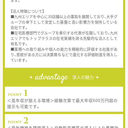
ます。
【法人特徴について】
■九州エリアを中心に10店舗以上の薬局を展開しており、大手グ
ループの傘下として安定した基盤と高い影響力を保持している
会社です。
■在宅医療部門でグループを牽引する代表が在籍しており、九州
エリアでもトップクラスの在宅実績を誇る先駆的な法人として
有名です。
■業務への取り組みや個人の能力を積極的に評価する社風があ
り、意欲がある方には決算賞与などで還元する評価制度を導入し
ています。
advantage
求人の魅力
＜高年収が狙える環境＞経験次第で最大年収600万円超の
提示も可能です。
＜最新機器を積極導入＞自動監査機等の導入により業務効