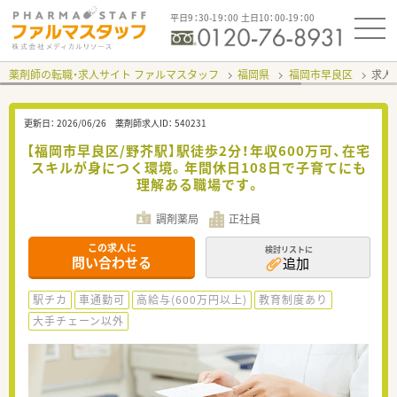
平日9：30-19：00 土日10：00-19：00
薬剤師の転職・求人サイト ファルマスタッフ
福岡県
福岡市早良区
求人I
更新日：
2026/06/26
薬剤師求人ID：
540231
【福岡市早良区/野芥駅】駅徒歩2分！年収600万可、在宅
スキルが身につく環境。年間休日108日で子育てにも
理解ある職場です。
調剤薬局
正社員
この求人に
検討リストに
問い合わせる
追加
駅チカ
車通勤可
高給与(600万円以上)
教育制度あり
大手チェーン以外