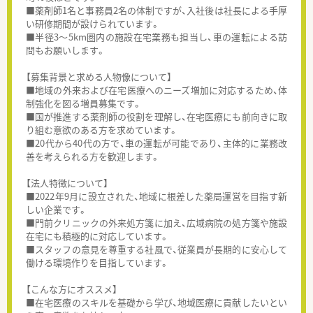
■薬剤師1名と事務員2名の体制ですが、入社後は社長による手厚
い研修期間が設けられています。
■半径3～5km圏内の施設在宅業務も担当し、車の運転による訪
問もお願いします。
【募集背景と求める人物像について】
■地域の外来および在宅医療へのニーズ増加に対応するため、体
制強化を図る増員募集です。
■国が推進する薬剤師の役割を理解し、在宅医療にも前向きに取
り組む意欲のある方を求めています。
■20代から40代の方で、車の運転が可能であり、主体的に業務改
善を考えられる方を歓迎します。
【法人特徴について】
■2022年9月に設立された、地域に根差した薬局運営を目指す新
しい企業です。
■門前クリニックの外来処方箋に加え、広域病院の処方箋や施設
在宅にも積極的に対応しています。
■スタッフの意見を尊重する社風で、従業員が長期的に安心して
働ける環境作りを目指しています。
【こんな方にオススメ】
■在宅医療のスキルを基礎から学び、地域医療に貢献したいとい