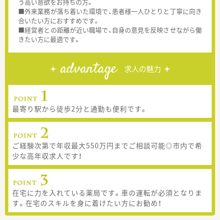
う高い意欲をお持ちの方。
■外来業務が落ち着いた環境で、患者様一人ひとりと丁寧に向き
合いたい方におすすめです。
■経営者との距離が近い職場で、自身の意見を反映させながら働
きたい方に最適です。
advantage
求人の魅力
最寄り駅から徒歩2分と通勤も便利です。
ご経験次第で年収最大550万円までご相談可能◎市内で希
少な高年収求人です！
在宅に力を入れている薬局です。車の運転が必須となりま
す。在宅のスキルを身に着けたい方にお勧め！