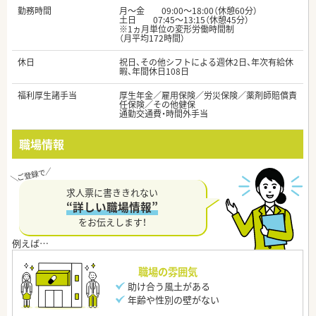
勤務時間
月～金 09:00〜18:00（休憩60分）
土日 07:45〜13:15（休憩45分）
※1ヵ月単位の変形労働時間制
（月平均172時間）
休日
祝日、その他シフトによる週休2日、年次有給休
暇、年間休日108日
福利厚生諸手当
厚生年金／雇用保険／労災保険／薬剤師賠償責
任保険／その他健保
通勤交通費・時間外手当
職場情報
求人票に書ききれない
“詳しい職場情報”
をお伝えします！
職場の雰囲気
助け合う風土がある
年齢や性別の壁がない