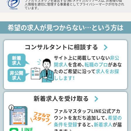
ファルマスタッフを運営する（株）メディカルリソースは、お客様の個
人情報を適切に管理する事業者としてプライバシーマークが付与され
ています。
希望の求人が見つからない…という方は
コンサルタントに相談する
サイト上に掲載していない
非公
開求人
を含め、
転職のプロ
があな
たのご希望に沿って
求人をお探
しします！
新着求人を受け取る
ファルマスタッフLINE公式アカ
ウントを友だち追加して、
希望の
条件を登録
すると、
新着求人
が届