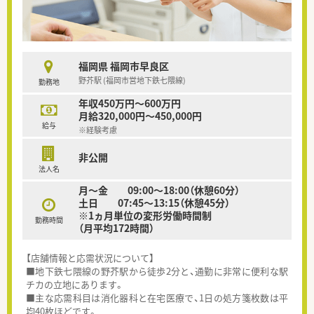
福岡県 福岡市早良区
野芥駅 (福岡市営地下鉄七隈線)
勤務地
年収450万円～600万円
月給320,000円～450,000円
給与
※経験考慮
非公開
法人名
月～金 09:00〜18:00（休憩60分）
土日 07:45〜13:15（休憩45分）
※1ヵ月単位の変形労働時間制
勤務時間
（月平均172時間）
【店舗情報と応需状況について】
■地下鉄七隈線の野芥駅から徒歩2分と、通勤に非常に便利な駅
チカの立地にあります。
■主な応需科目は消化器科と在宅医療で、1日の処方箋枚数は平
均40枚ほどです。