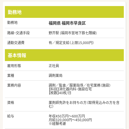
勤務地
勤務地
福岡県 福岡市早良区
路線・交通手段
野芥駅 (福岡市営地下鉄七隈線)
通勤交通費
有／規定支給（上限15,000円）
基本情報
雇用形態
正社員
業種
調剤薬局
業務内容
調剤／監査／服薬指導／在宅業務（施設）
【科目】消化器内科・施設在宅
【枚数】40枚/日
資格
薬剤師免許をお持ちの方（取得見込みの方を含
む）
給与
年収450万円～600万円
月給320,000円～450,000円
※経験考慮