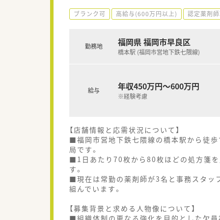
ブランク可
高給与(600万円以上)
認定薬剤師
福岡県 福岡市早良区
勤務地
橋本駅 (福岡市営地下鉄七隈線)
年収450万円～600万円
給与
※経験考慮
【店舗情報と応需状況について】
■福岡市営地下鉄七隈線の橋本駅から徒歩
局です。
■1日あたり70枚から80枚ほどの処方箋
す。
■現在は常勤の薬剤師が3名と事務スタッ
組んでいます。
【募集背景と求める人物像について】
■組織体制の更なる強化を目的とした欠員