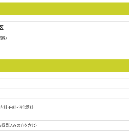
区
隈線)
器内科・内科・消化器科
取得見込みの方を含む）