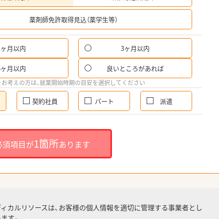
希
薬剤師免許取得見込（薬学生等）
1ヶ月以内
3ヶ月以内
6ヶ月以内
良いところがあれば
をお考えの方は、就業開始時期の目安を選択してください
契約社員
パート
派遣
1箇所
必須項目が
あります
ディカルリソースは、お客様の個人情報を適切に管理する事業者とし
ます。