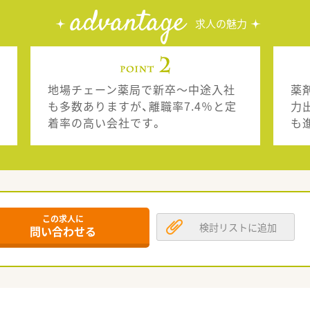
advantage
求人の魅力
地場チェーン薬局で新卒～中途入社
薬
も多数ありますが、離職率7.4％と定
力
着率の高い会社です。
も
この求人に
検討リストに追加
問い合わせる