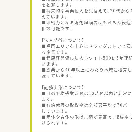
を歓迎します。
■将来的な事業拡大を見据えて、30代から
えています。
■即戦力となる調剤経験者はもちろん歓迎
相談可能です。
【法人特徴について】
■福岡エリアを中心にドラッグストアと調
る企業です。
■健康経営優良法人ホワイト500に5年
います。
■創業から40年以上にわたり地域に根差
続けています。
【勤務実態について】
■月の平均残業時間は10時間以内と非常
ます。
■有給休暇の取得率は全部署平均で70パ
しています。
■産休や育休の取得実績が豊富で、復帰率
けられます。