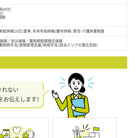
憩60分)
分)
間制
次有給休暇10日/夏季、年末年始休暇/慶弔休暇、育児・介護休業制度
保険／労災保険／薬剤師賠償責任保険
薬剤師手当/資格取得支援/地域手当（該当エリアの場合支給）
きれない
をお伝えします！