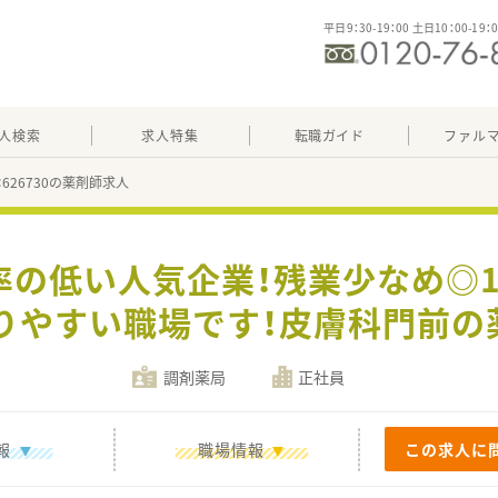
平日9：30-19：00 土日10：00-19：
人検索
求人特集
転職ガイド
ファル
：626730の薬剤師求人
率の低い人気企業！残業少なめ◎
りやすい職場です！皮膚科門前の
調剤薬局
正社員
報
職場情報
この求人に