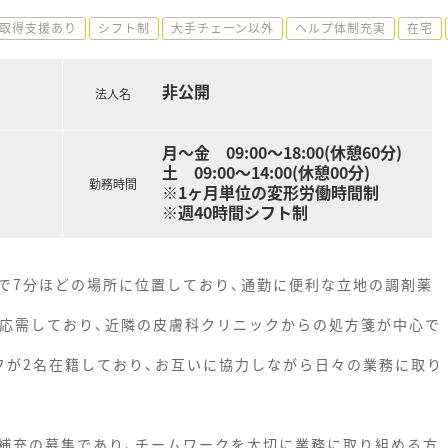
取得支援あり
シフト制
大手チェーン以外
ヘルプ体制充実
在宅
非公開
法人名
月～金 09:00～18:00(休憩60分)
土 09:00～14:00(休憩00分)
勤務時間
※1ヶ月単位の変形労働時間制
※週40時間シフト制
で7分ほどの場所に位置しており、通勤に便利な立地の調剤薬
を応需しており、近隣の皮膚科クリニックからの処方箋が中心で
フが2名在籍しており、お互いに協力しながら日々の業務に取り
補充の募集であり、チームワークを大切に業務に取り組める方