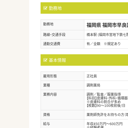
勤務地
福岡県 福岡市早良
勤務地
路線・交通手段
橋本駅 (福岡市営地下鉄七
通勤交通費
有／全額 ※規定あり
基本情報
雇用形態
正社員
業種
調剤薬局
業務内容
調剤／監査／服薬指導
【科目】皮膚科・外科・循環
※皮膚科の割合が多め
【枚数】90～100枚前後/日
資格
薬剤師免許をお持ちの方（
給与
年収450万円～600万円
※経験考慮