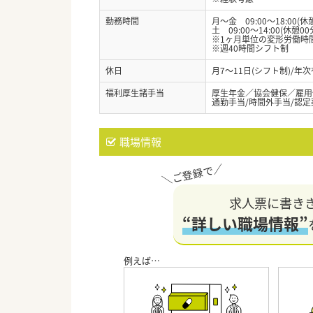
勤務時間
月～金 09:00～18:00(休
土 09:00～14:00(休憩00
※1ヶ月単位の変形労働時
※週40時間シフト制
休日
月7～11日(シフト制)/年
福利厚生諸手当
厚生年金／協会健保／雇用
通勤手当/時間外手当/認定
職場情報
求人票に書き
“詳しい職場情報”