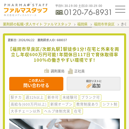
平日9：30-19：00 土日10：00-19：00
薬剤師の転職・求人サイト ファルマスタッフ
福岡県
福岡市早良区
きら
更新日：
2026/06/22
薬剤師求人ID：
688037
【福岡市早良区/次郎丸駅】駅徒歩1分！在宅と外来を両
立し年収600万円可能！年間休日117日で育休取得率
100％の働きやすい環境です！
調剤薬局
正社員
この求人に
検討リストに
問い合わせる
追加
駅チカ
週32h以上
新卒可
未経験可
ブランク可
高給与(600万円以上)
新規オープン
教育制度あり
シフト制
大手チェーン以外
ヘルプ体制充実
在宅