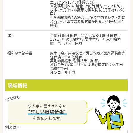
土 08:45～15:45（休憩60分）
※勤務形態S1の場合、上記時間内でシフト制に
よる1ヶ月単位の変形労働時間制（月平均172時
間）
※勤務形態WBの場合、上記時間内でシフト制に
よる1ヶ月単位の変形労働時間制。（月平均164
時間）
休日
※S1社員：年間休日117日、WB社員：年間休日
117日、年次有給休暇、夏季休暇 年末年始休
暇 バースデ―休暇
福利厚生諸手当
厚生年金／雇用保険／労災保険／薬剤師賠償責
任保険／その他健保
薬剤師資格手当/資格手当加算/
地域手当（就業エリアによる）/固定時間外手当
（35時間分）
オンコール手当
職場情報
求人票に書ききれない
“詳しい職場情報”
をお伝えします！