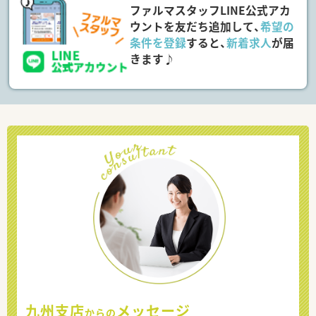
ファルマスタッフLINE公式アカ
ウントを友だち追加して、
希望の
条件を登録
すると、
新着求人
が届
きます♪
九州支店
メッセージ
からの