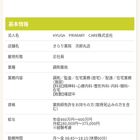
基本情報
法人名
HYUGA PRIMARY CARE株式会社
店舗名
きらり薬局 次郎丸店
雇用形態
正社員
業種
調剤薬局
業務内容
調剤／監査／在宅業務（居宅）／配達／在宅業務
（施設）
【科目】精神科・心療内科・整形外科・内科・眼科・
在宅
【枚数】確認中
資格
薬剤師免許をお持ちの方（取得見込みの方を含
む）
給与
年収460万円～600万円
月給280,000円～375,000円
※経験考慮
勤務時間
月～金 08:45～18:15（休憩60分）