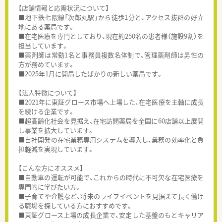
【店舗情報と応需状況について】
■地下鉄七隈線「次郎丸駅」から徒歩1分と、アクセス抜群の好立
地にある薬局です。
■在宅医療を専門としており、現在約250名の患者様（施設9割）を
担当しています。
■薬剤師は常勤1名と事務員複数名体制で、管理薬剤師は男性の
方が務めています。
■2025年1月に開局したばかりの新しい薬局です。
【法人特徴について】
■2021年に東証グロース市場へ上場した、在宅医療を主軸に成長
を続ける企業です。
■超高齢化社会を見据え、在宅訪問薬局を全国に60店舗以上展開
し事業を拡大しています。
■自社開発の在宅業務専用システムを導入し、業務の効率化と負
担軽減を実現しています。
【こんな方にオススメ】
■自動車の運転が可能で、これからの時代に不可欠な在宅医療を
専門的に学びたい方。
■子育てや介護など、将来のライフイベントを見据えて長く働け
る職場を探している方におすすめです。
■東証グロース上場の成長企業で、安定した基盤のもとキャリア