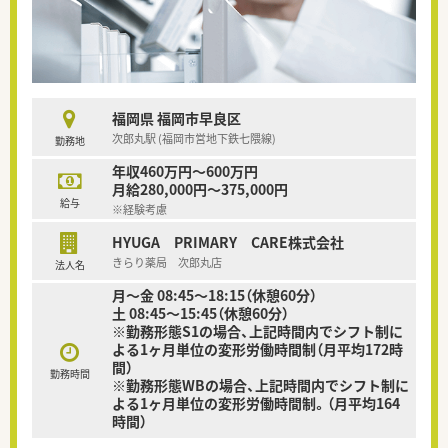
福岡県 福岡市早良区
次郎丸駅 (福岡市営地下鉄七隈線)
勤務地
年収460万円～600万円
月給280,000円～375,000円
給与
※経験考慮
HYUGA PRIMARY CARE株式会社
きらり薬局 次郎丸店
法人名
月～金 08:45～18:15（休憩60分）
土 08:45～15:45（休憩60分）
※勤務形態S1の場合、上記時間内でシフト制に
よる1ヶ月単位の変形労働時間制（月平均172時
間）
勤務時間
※勤務形態WBの場合、上記時間内でシフト制に
よる1ヶ月単位の変形労働時間制。（月平均164
時間）