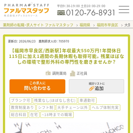
平日9：30-19：00 土日10：00-19：00
薬剤師の転職・求人サイト ファルマスタッフ
福岡県
福岡市早良区
大賀
更新日：
2026/06/23
薬剤師求人ID：
705970
【福岡市早良区/西新駅】年収最大550万円！年間休日
115日に加え1週間の長期休暇も取得可能。残業ほぼな
しの環境で整形外科の専門性を磨きませんか？
調剤薬局
正社員
この求人に
検討リストに
問い合わせる
追加
ブランク可
残業なし(ほぼなし含む)
車通勤可
教育制度あり
シフト制
大手チェーン以外
ヘルプ体制充実
総合科目
在宅
~18時までの職場