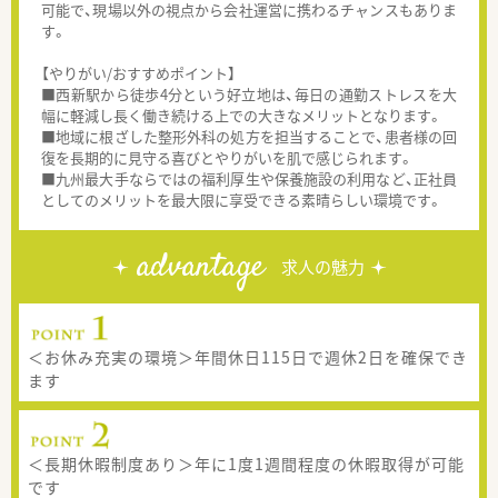
可能で、現場以外の視点から会社運営に携わるチャンスもありま
す。
【やりがい/おすすめポイント】
■西新駅から徒歩4分という好立地は、毎日の通勤ストレスを大
幅に軽減し長く働き続ける上での大きなメリットとなります。
■地域に根ざした整形外科の処方を担当することで、患者様の回
復を長期的に見守る喜びとやりがいを肌で感じられます。
■九州最大手ならではの福利厚生や保養施設の利用など、正社員
としてのメリットを最大限に享受できる素晴らしい環境です。
advantage
求人の魅力
＜お休み充実の環境＞年間休日115日で週休2日を確保でき
ます
＜長期休暇制度あり＞年に1度1週間程度の休暇取得が可能
です