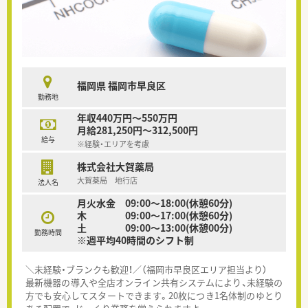
福岡県 福岡市早良区
勤務地
年収440万円～550万円
月給281,250円～312,500円
給与
※経験・エリアを考慮
株式会社大賀薬局
大賀薬局 地行店
法人名
月火水金 09:00～18:00(休憩60分)
木 09:00～17:00(休憩60分)
土 09:00～13:00(休憩00分)
勤務時間
※週平均40時間のシフト制
＼未経験・ブランクも歓迎！／（福岡市早良区エリア担当より）
最新機器の導入や全店オンライン共有システムにより、未経験の
方でも安心してスタートできます。20枚につき1名体制のゆとり