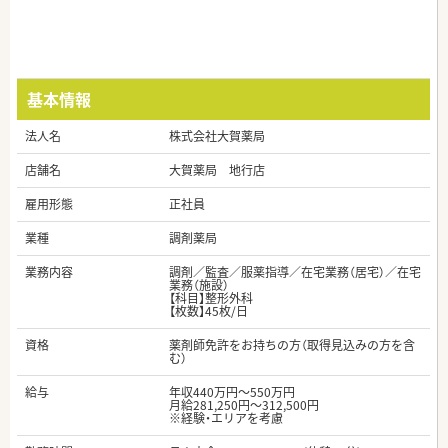
基本情報
法人名
株式会社大賀薬局
店舗名
大賀薬局 地行店
雇用形態
正社員
業種
調剤薬局
業務内容
調剤／監査／服薬指導／在宅業務（居宅）／在宅
業務（施設）
【科目】整形外科
【枚数】45枚/日
資格
薬剤師免許をお持ちの方（取得見込みの方を含
む）
給与
年収440万円～550万円
月給281,250円～312,500円
※経験・エリアを考慮