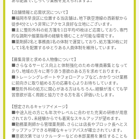
ある配置で、じっくり業務を覚えられますよ。
【店舗情報と応需状況について】
■福岡市早良区に位置する当店舗は、地下鉄空港線の西新駅から
徒歩4分という非常にアクセス良好な立地にございます。
■主に整形外科の処方箋を1日平均45枚ほど応需しており、専門
的な調剤や服薬指導の経験を積むことが可能な環境です。
■薬剤師2名と事務員1名の体制で運営しており、処方箋20枚に対
して1名を配置するゆとりある人員体制を維持しています。
【募集背景と求める人物像について】
■さらなるサービス向上と体制強化のための増員募集となって
おり、地域の方々に寄り添う意欲のある方を求めております。
■トレーシングレポートやフォローアップなど、かかりつけ業務
に前向きに取り組める方の応募を心よりお待ちしています。
■整形外科の処方に関心がある方はもちろん、経験が浅くても学
習意欲が高く周囲と協力できる方を高く評価いたします。
【想定されるキャリアイメージ】
■中途入社の方にも年次やレベルに合わせた充実の研修が用意
されており、未経験からでも着実なスキルアップが望めます。
■勤務薬剤師から管理薬剤師、さらには店長やブロック長へとス
テップアップできる明確なキャリアパスが確立されています。
■意欲次第ではリクルーターなどの本部業務を兼任することも