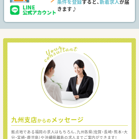
条件を登録
すると、
新着求人
が届
きます♪
九州支店
メッセージ
からの
拠点地である福岡の求人はもちろん、九州各県(佐賀・長崎・熊本・大
分・宮崎・鹿児島）や沖縄県離島の求人までご案内ができます！