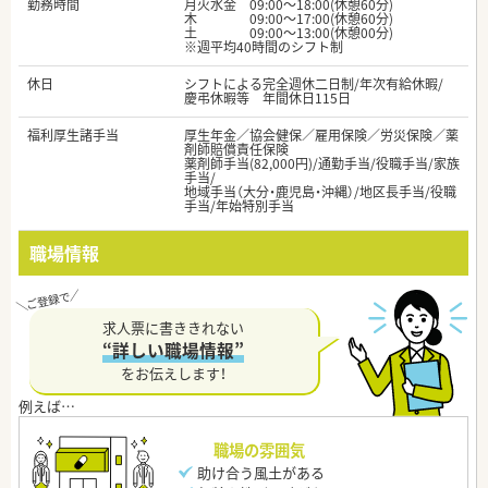
勤務時間
月火水金 09:00～18:00(休憩60分)
木 09:00～17:00(休憩60分)
土 09:00～13:00(休憩00分)
※週平均40時間のシフト制
休日
シフトによる完全週休二日制/年次有給休暇/
慶弔休暇等 年間休日115日
福利厚生諸手当
厚生年金／協会健保／雇用保険／労災保険／薬
剤師賠償責任保険
薬剤師手当(82,000円)/通勤手当/役職手当/家族
手当/
地域手当（大分・鹿児島・沖縄）/地区長手当/役職
手当/年始特別手当
職場情報
求人票に書ききれない
“詳しい職場情報”
をお伝えします！
職場の雰囲気
助け合う風土がある