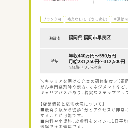
ブランク可
残業なし(ほぼなし含む)
車通勤
福岡県 福岡市早良区
勤務地
年収440万円～550万円
月給281,250円～312,500円
給与
※経験・エリアを考慮
＼キャリアを磨ける充実の研修制度／（福
がん専門薬剤師や漢方、マネジメントなど
キャリアパスがあり、着実なステップアッ
【店舗情報と応需状況について】
■最寄り駅から徒歩4分とアクセスが非常
することが可能です。
■内科や小児科、皮膚科をメインに1日平
習得できる環境です。