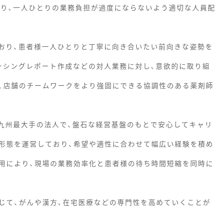
おり、一人ひとりの業務負担が過度にならないよう適切な人員配
おり、患者様一人ひとりと丁寧に向き合いたい前向きな姿勢を
ーシングレポート作成などの対人業務に対し、意欲的に取り組
、店舗のチームワークをより強固にできる協調性のある薬剤師
る九州最大手の法人で、盤石な経営基盤のもとで安心してキャリ
形態を運営しており、希望や適性に合わせて幅広い経験を積め
用により、現場の業務効率化と患者様の待ち時間短縮を同時に
じて、がんや漢方、在宅医療などの専門性を高めていくことが