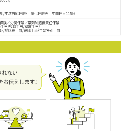
00分)
制
制/年次有給休暇/ 慶弔休暇等 年間休日115日
保険／労災保険／薬剤師賠償責任保険
通勤手当/役職手当/家族手当/
縄）/地区長手当/役職手当/年始特別手当
きれない
をお伝えします！