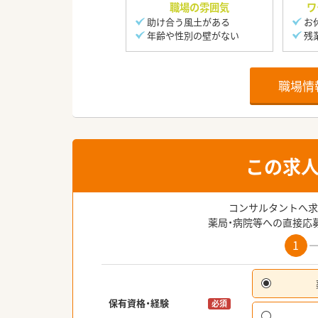
職場の雰囲気
ワ
助け合う風土がある
お
年齢や性別の壁がない
残
職場情
この求
コンサルタントへ求
薬局・病院等への直接応
1
保有資格・経験
必須