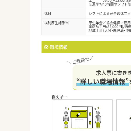
土 09:00～12:00(休憩
※週平均40時間のシフト
休日
シフトによる完全週休二日
福利厚生諸手当
厚生年金／協会健保／雇用
薬剤師手当(82,000円)/
地域手当（大分・鹿児島・沖
職場情報
求人票に書き
“詳しい職場情報”