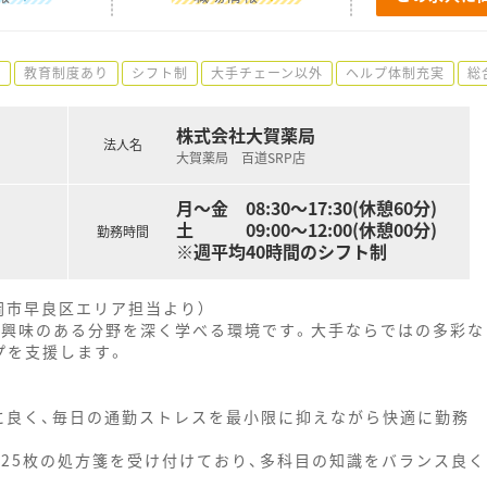
可
教育制度あり
シフト制
大手チェーン以外
ヘルプ体制充実
総
株式会社大賀薬局
法人名
大賀薬局 百道SRP店
月～金 08:30～17:30(休憩60分)
土 09:00～12:00(休憩00分)
勤務時間
※週平均40時間のシフト制
岡市早良区エリア担当より）
、興味のある分野を深く学べる環境です。大手ならではの多彩な
プを支援します。
に良く、毎日の通勤ストレスを最小限に抑えながら快適に勤務
均25枚の処方箋を受け付けており、多科目の知識をバランス良く