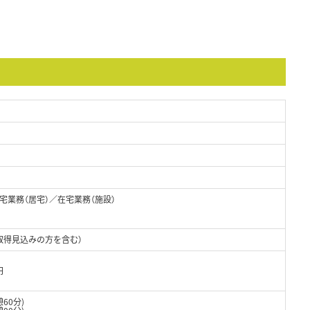
業務（居宅）／在宅業務（施設）
取得見込みの方を含む）
円
憩60分)