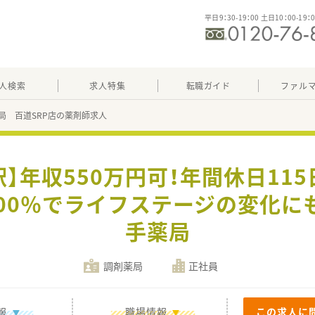
平日9：30-19：00 土日10：00-19：
人検索
求人特集
転職ガイド
ファル
局 百道SRP店の薬剤師求人
駅】年収550万円可！年間休日11
100％でライフステージの変化に
手薬局
調剤薬局
正社員
報
職場情報
この求人に