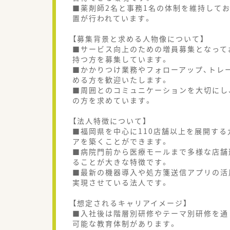
■薬剤師2名と事務1名の体制を維持して
置が行われています。
【募集背景と求める人物像について】
■サービス向上のための増員募集となって
持つ方を募集しています。
■かかりつけ業務やフォローアップ、トレ
める方を歓迎いたします。
■周囲とのコミュニケーションを大切にし
の方を求めています。
【法人特徴について】
■福岡県を中心に110店舗以上を展開す
アを築くことができます。
■病院門前から医療モールまで多様な店舗
ることが大きな特徴です。
■最新の機器導入や処方箋送信アプリの活
実現させている法人です。
【想定されるキャリアイメージ】
■入社後は階層別研修やテーマ別研修を通
可能な教育体制があります。