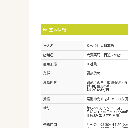
基本情報
法人名
株式会社大賀薬局
店舗名
大賀薬局 百道SRP店
雇用形態
正社員
業種
調剤薬局
業務内容
調剤／監査／服薬指導／在宅
【科目】整形外科
【枚数】45枚/日
資格
薬剤師免許をお持ちの方（
給与
年収440万円～550万円
月給281,250円～312,500
※経験・エリアを考慮
勤務時間
月～金 08:30～17:30(休