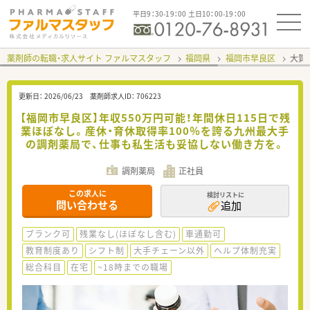
平日9：30-19：00 土日10：00-19：00
薬剤師の転職・求人サイト ファルマスタッフ
福岡県
福岡市早良区
大賀
更新日：
2026/06/23
薬剤師求人ID：
706223
【福岡市早良区】年収550万円可能！年間休日115日で残
業ほぼなし。産休・育休取得率100％を誇る九州最大手
の調剤薬局で、仕事も私生活も妥協しない働き方を。
調剤薬局
正社員
この求人に
検討リストに
問い合わせる
追加
ブランク可
残業なし(ほぼなし含む)
車通勤可
教育制度あり
シフト制
大手チェーン以外
ヘルプ体制充実
総合科目
在宅
~18時までの職場