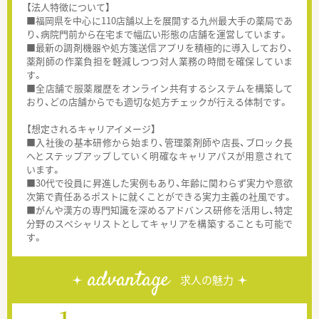
【法人特徴について】
■福岡県を中心に110店舗以上を展開する九州最大手の薬局であ
り、病院門前から在宅まで幅広い形態の店舗を運営しています。
■最新の調剤機器や処方箋送信アプリを積極的に導入しており、
薬剤師の作業負担を軽減しつつ対人業務の時間を確保していま
す。
■全店舗で服薬履歴をオンライン共有するシステムを構築して
おり、どの店舗からでも適切な処方チェックが行える体制です。
【想定されるキャリアイメージ】
■入社後の基本研修から始まり、管理薬剤師や店長、ブロック長
へとステップアップしていく明確なキャリアパスが用意されて
います。
■30代で役員に昇進した実例もあり、年齢に関わらず実力や意欲
次第で責任あるポストに就くことができる実力主義の社風です。
■がんや漢方の専門知識を深めるアドバンス研修を活用し、特定
分野のスペシャリストとしてキャリアを構築することも可能で
す。
advantage
求人の魅力