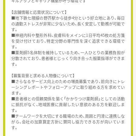
キルアップとキャリア構築が叶う環境です
【店舗情報と応需状況について】
■地下鉄七隈線の野芥駅から徒歩4分という好立地にあり、毎日
の通勤ストレスが非常に少ないため、長く安定して勤務が可能で
す。
■神経内科や整形外科、皮膚科をメインに1日平均45枚の処方箋
を受け付けており、特定分野の専門性を深く追求できる環境で
す。
■薬剤師5名体制を維持しているため、一人ひとりの業務負担が
分散されており、患者様とじっくり向き合った服薬指導ができま
す。
【募集背景と求める人物像について】
■さらなるサービス向上のための増員募集であり、前向きにトレ
ーシングレポートやフォローアップに取り組める方を求めてい
ます。
■患者様との信頼関係を築く「かかりつけ薬剤師」としての活動
に抵抗がなく、地域医療に貢献したい意欲のある方を歓迎しま
す。
■チームワークを大切にする職場のため、周囲と円滑に連携しな
がら、会社の加算算定方針に賛同し協力できる方が向いていま
す。