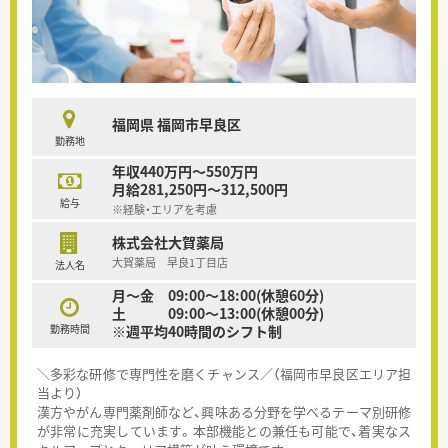
福岡県 福岡市早良区
勤務地
年収440万円～550万円
月給281,250円～312,500円
給与
※経験・エリアを考慮
株式会社大賀薬局
大賀薬局 早良1丁目店
法人名
月～金 09:00～18:00(休憩60分)
土 09:00～13:00(休憩00分)
勤務時間
※週平均40時間のシフト制
＼多彩な研修で専門性を磨くチャンス／（福岡市早良区エリア担
当より）
漢方やがん専門薬剤師など、興味ある分野を学べるテーマ別研修
が非常に充実しています。本部機能との兼任も可能で、着実なス