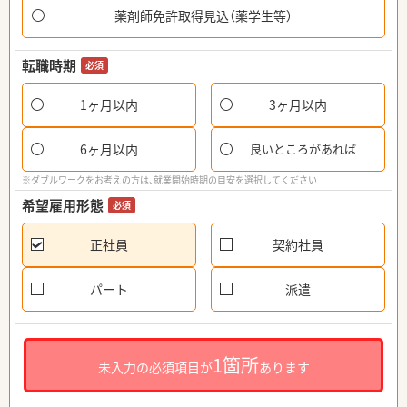
薬剤師免許取得見込（薬学生等）
転職時期
必須
1ヶ月以内
3ヶ月以内
6ヶ月以内
良いところがあれば
※ダブルワークをお考えの方は、就業開始時期の目安を選択してください
希望雇用形態
必須
正社員
契約社員
パート
派遣
1箇所
未入力の必須項目が
あります