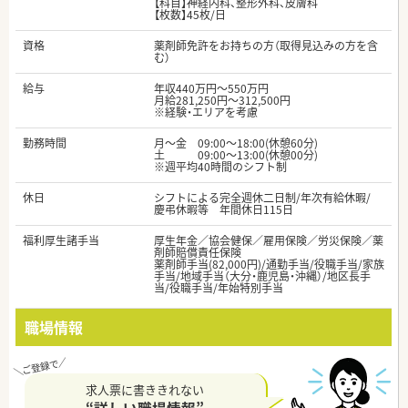
【科目】神経内科、整形外科、皮膚科
【枚数】45枚/日
資格
薬剤師免許をお持ちの方（取得見込みの方を含
む）
給与
年収440万円～550万円
月給281,250円～312,500円
※経験・エリアを考慮
勤務時間
月～金 09:00～18:00(休憩60分)
土 09:00～13:00(休憩00分)
※週平均40時間のシフト制
休日
シフトによる完全週休二日制/年次有給休暇/
慶弔休暇等 年間休日115日
福利厚生諸手当
厚生年金／協会健保／雇用保険／労災保険／薬
剤師賠償責任保険
薬剤師手当(82,000円)/通勤手当/役職手当/家族
手当/地域手当（大分・鹿児島・沖縄）/地区長手
当/役職手当/年始特別手当
職場情報
求人票に書ききれない