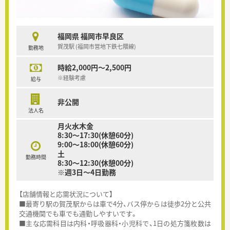
福岡県 福岡市早良区
賀茂駅 (福岡市営地下鉄七隈線)
勤務地
時給2,000円～2,500円
※経験考慮
給与
非公開
法人名
月火水木金
8:30～17:30(休憩60分)
9:00～18:00(休憩60分)
土
勤務時間
8:30～12:30(休憩00分)
※週3日～4日勤務
【店舗情報と応需状況について】
■最寄り駅の賀茂駅からは車で4分、バス停からは徒歩2分と公共
交通機関でも車でも通勤しやすいです。
■主な応需科目は内科・呼吸器科・小児科で、1日の処方箋枚数は