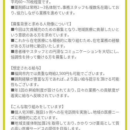
平均60～70枚程度です。
■薬剤師は常時2～3名体制で、事務スタッフも複数名在籍してお
り、協力しながら業務を進めています。
【募集背景と求める人物像について】
■今回は欠員補充のための募集となり、地域医療に貢献したいと
いう意欲のある方を求めています。
■これから在宅医療にも積極的に取り組むため、在宅業務の経験
がある方は特に歓迎いたします。
■患者様やスタッフとの円滑なコミュニケーションを大切にし、
協調性を持って働ける方を募集します。
【想定される給与】
■福岡市内では貴重な時給2,500円も可能でございます。
■調剤経験が豊富な方であれば、より高い給与提示を頂ける可能
性もございます。
■年1回の昇給制度が設けられており、日々の業務への貢献度が
着実に給与へ反映されていきます。
【こんな取り組みをしています】
■個人宅30軒、施設1ヶ所への在宅訪問を実施し、地域の医療ニー
ズに積極的に応えています。
■地域支援体制加算2を取得しており、かかりつけ薬局として質
の高い医療サービスの提供を目指します。