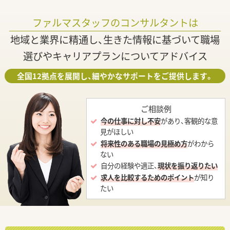
ファルマスタッフのコンサルタントは
地域と業界に精通し、生きた情報に基づいて職場
選びやキャリアプランについてアドバイス
全国12拠点を展開し、細やかなサポートをご提供します。
ご相談例
今の仕事に対し不安
があり、客観的な意
見がほしい
将来性のある職場の見極め方
がわから
ない
自分の経験や適正、
現状を振り返りたい
求人を比較するためのポイント
が知り
たい