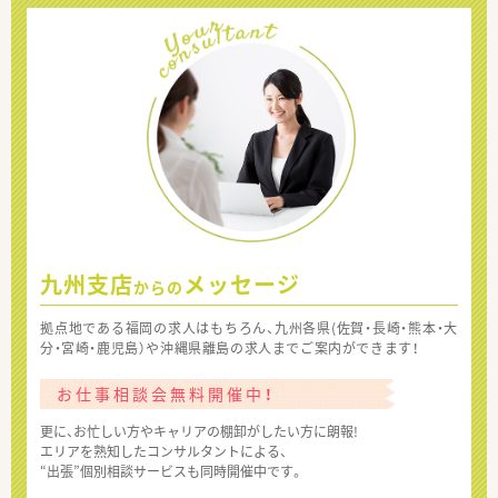
九州支店
メッセージ
からの
拠点地である福岡の求人はもちろん、九州各県(佐賀・長崎・熊本・大
分・宮崎・鹿児島）や沖縄県離島の求人までご案内ができます！
お仕事相談会無料開催中！
更に、お忙しい方やキャリアの棚卸がしたい方に朗報!
エリアを熟知したコンサルタントによる、
“出張”個別相談サービスも同時開催中です。