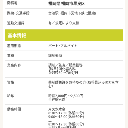
勤務地
福岡県 福岡市早良区
路線・交通手段
賀茂駅 (福岡市営地下鉄七隈線)
通勤交通費
有／規定により支給
基本情報
雇用形態
パート・アルバイト
業種
調剤薬局
業務内容
調剤／監査／服薬指導
【科目】消化器内科
【枚数】60～70枚/日
資格
薬剤師免許をお持ちの方（取得見込みの方を含
む）
給与
時給2,000円～2,500円
※経験考慮
勤務時間
月火水木金
8:30～17:30(休憩60分)
9:00～18:00(休憩60分)
土
8:30～12:30(休憩00分)
※週3日～4日勤務