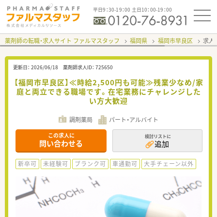
平日9：30-19：00 土日10：00-19：00
薬剤師の転職・求人サイト ファルマスタッフ
福岡県
福岡市早良区
求人I
更新日：
2026/06/18
薬剤師求人ID：
725650
【福岡市早良区】≪時給2,500円も可能≫残業少なめ/家
庭と両立できる職場です。在宅業務にチャレンジした
い方大歓迎
調剤薬局
パート・アルバイト
この求人に
検討リストに
問い合わせる
追加
新卒可
未経験可
ブランク可
車通勤可
大手チェーン以外