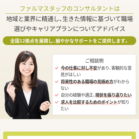
ファルマスタッフのコンサルタントは
地域と業界に精通し、生きた情報に基づいて職場
選びやキャリアプランについてアドバイス
全国12拠点を展開し、細やかなサポートをご提供します。
ご相談例
今の仕事に対し不安
があり、客観的な意
見がほしい
将来性のある職場の見極め方
がわから
ない
自分の経験や適正、
現状を振り返りたい
求人を比較するためのポイント
が知り
たい