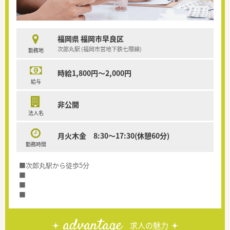
福岡県 福岡市早良区
次郎丸駅 (福岡市営地下鉄七隈線)
勤務地
時給1,800円～2,000円
給与
非公開
法人名
月火木金 8:30～17:30(休憩60分)
勤務時間
■次郎丸駅から徒歩5分
■
■
■
advantage
求人の魅力