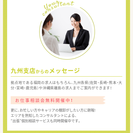
九州支店
メッセージ
からの
拠点地である福岡の求人はもちろん、九州各県(佐賀・長崎・熊本・大
分・宮崎・鹿児島）や沖縄県離島の求人までご案内ができます！
お仕事相談会無料開催中！
更に、お忙しい方やキャリアの棚卸がしたい方に朗報!
エリアを熟知したコンサルタントによる、
“出張”個別相談サービスも同時開催中です。