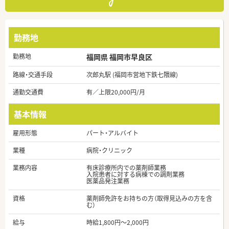
勤務地
勤務地
福岡県 福岡市早良区
路線・交通手段
次郎丸駅 (福岡市営地下鉄七隈線)
通勤交通費
有／上限20,000円/月
基本情報
雇用形態
パート・アルバイト
業種
病院・クリニック
業務内容
有床診療所内での薬剤師業務
入院患者に対する病棟での調剤業務
医薬品発注業務
資格
薬剤師免許をお持ちの方（取得見込みの方を含
む）
給与
時給1,800円～2,000円