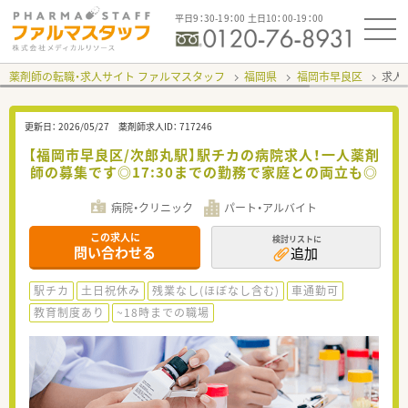
平日9：30-19：00 土日10：00-19：00
薬剤師の転職・求人サイト ファルマスタッフ
福岡県
福岡市早良区
求人I
更新日：
2026/05/27
薬剤師求人ID：
717246
【福岡市早良区/次郎丸駅】駅チカの病院求人！一人薬剤
師の募集です◎17:30までの勤務で家庭との両立も◎
病院・クリニック
パート・アルバイト
この求人に
検討リストに
問い合わせる
追加
駅チカ
土日祝休み
残業なし(ほぼなし含む)
車通勤可
教育制度あり
~18時までの職場