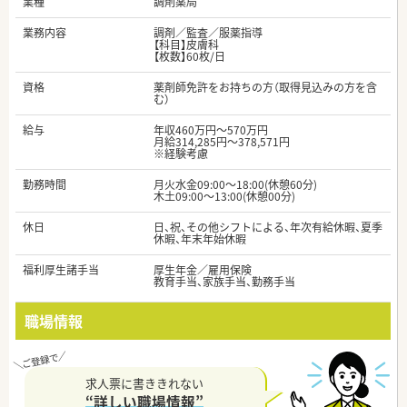
業種
調剤薬局
業務内容
調剤／監査／服薬指導
【科目】皮膚科
【枚数】60枚/日
資格
薬剤師免許をお持ちの方（取得見込みの方を含
む）
給与
年収460万円～570万円
月給314,285円～378,571円
※経験考慮
勤務時間
月火水金09:00～18:00(休憩60分)
木土09:00～13:00(休憩00分)
休日
日、祝、その他シフトによる、年次有給休暇、夏季
休暇、年末年始休暇
福利厚生諸手当
厚生年金／雇用保険
教育手当、家族手当、勤務手当
職場情報
求人票に書ききれない
“詳しい職場情報”