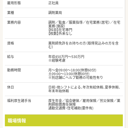
雇用形態
正社員
業種
調剤薬局
業務内容
調剤／監査／服薬指導／在宅業務（居宅）／在宅
業務（施設）
【科目】在宅専門
【枚数】外来なし
資格
薬剤師免許をお持ちの方（取得見込みの方を含
む）
給与
年収450万円～530万円
※経験考慮
勤務時間
月～金09:00～18:00(休憩60分)
土09:00～13:00(休憩00分)
※別店舗にヘルプ勤務の可能性有り
休日
日祝・他シフトによる、年次有給休暇、夏季休暇、
年末年始休暇
福利厚生諸手当
厚生年金／協会健保／雇用保険／労災保険／薬
剤師賠償責任保険
通勤交通費・住宅補助(要件有)
職場情報