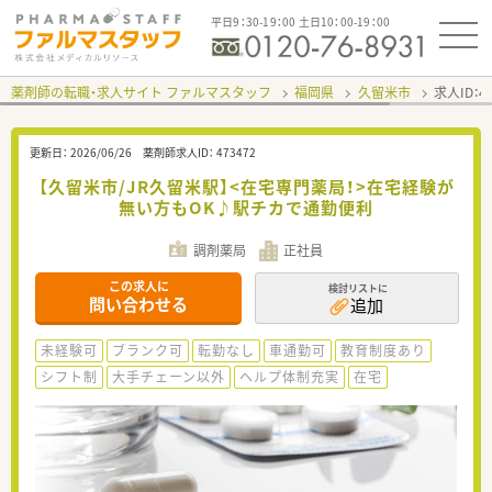
平日9：30-19：00 土日10：00-19：00
薬剤師の転職・求人サイト ファルマスタッフ
福岡県
久留米市
求人ID：
更新日：
2026/06/26
薬剤師求人ID：
473472
【久留米市/JR久留米駅】<在宅専門薬局！>在宅経験が
無い方もOK♪駅チカで通勤便利
調剤薬局
正社員
この求人に
検討リストに
問い合わせる
追加
未経験可
ブランク可
転勤なし
車通勤可
教育制度あり
シフト制
大手チェーン以外
ヘルプ体制充実
在宅