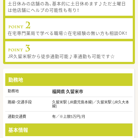
土日休みの店舗の為、基本的に土日休めます♪ただ土曜日
は他店舗にヘルプの可能性も有り！
在宅専門薬局で学べる職場☆在宅経験の無い方も相談OK！
JR久留米駅から徒歩通勤可能♪車通勤も可能です☆
勤務地
勤務地
福岡県 久留米市
路線・交通手段
久留米駅 (JR鹿児島本線)／久留米駅 (JR久大本
線)
通勤交通費
有／※上限5万円/月
基本情報