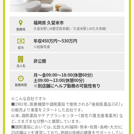
福岡県 久留米市
久留米駅 (JR鹿児島本線)／久留米駅 (JR久大本線)
勤務地
年収450万円～530万円
※経験考慮
給与
非公開
法人名
月～金09:00～18:00(休憩60分)
土09:00～13:00(休憩00分)
勤務時間
※別店舗にヘルプ勤務の可能性有り
≪こんな会社です≫
■1982年、医療機関や調剤薬局で使用される「後発医薬品（GE）」
の販売より事業をスタートした会社です。
以来、調剤薬局やケアプランセンター（居宅介護支援事業所）な
ど、さまざまな分野へと展開しています。
■調剤薬局においては、北部九州(福岡・熊本・佐賀・長崎・大分)に
25店舗以上を運営しており、地域の皆様の健康をサポートしてい