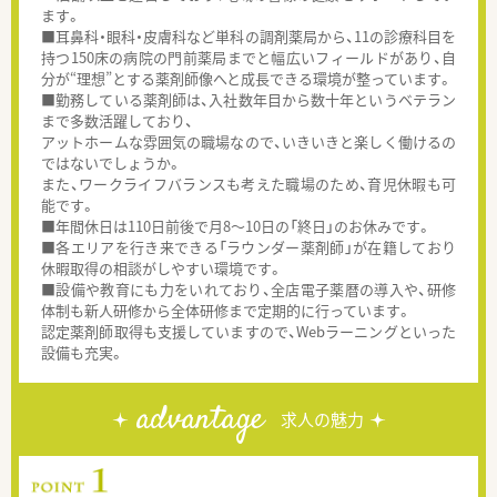
ます。
■耳鼻科・眼科・皮膚科など単科の調剤薬局から、11の診療科目を
持つ150床の病院の門前薬局までと幅広いフィールドがあり、自
分が“理想”とする薬剤師像へと成長できる環境が整っています。
■勤務している薬剤師は、入社数年目から数十年というベテラン
まで多数活躍しており、
アットホームな雰囲気の職場なので、いきいきと楽しく働けるの
ではないでしょうか。
また、ワークライフバランスも考えた職場のため、育児休暇も可
能です。
■年間休日は110日前後で月8～10日の「終日」のお休みです。
■各エリアを行き来できる「ラウンダー薬剤師」が在籍しており
休暇取得の相談がしやすい環境です。
■設備や教育にも力をいれており、全店電子薬暦の導入や、研修
体制も新人研修から全体研修まで定期的に行っています。
認定薬剤師取得も支援していますので、Webラーニングといった
設備も充実。
advantage
求人の魅力