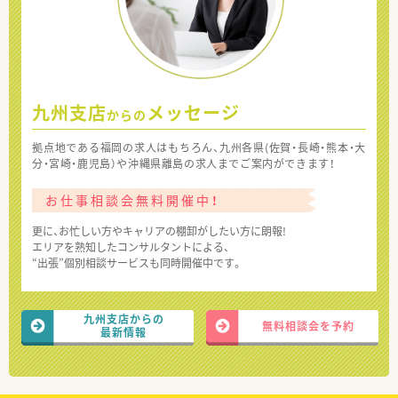
九州支店
メッセージ
からの
拠点地である福岡の求人はもちろん、九州各県(佐賀・長崎・熊本・大
分・宮崎・鹿児島）や沖縄県離島の求人までご案内ができます！
お仕事相談会無料開催中！
更に、お忙しい方やキャリアの棚卸がしたい方に朗報!
エリアを熟知したコンサルタントによる、
“出張”個別相談サービスも同時開催中です。
九州支店からの
無料相談会を予約
最新情報