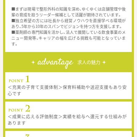
■まずは現場で整形外科の知識を深め、ゆくゆくは店舗管理や後
輩の育成を担うリーダー候補として活躍が期待されています。
■独立希望の方には社長から経営ノウハウを直接学べる環境が
あり、5年から10年のスパンでビジョンを持つ方を支援します。
■薬剤師の専門知識を活かし、法人で展開している飲食事業のメ
ニュー開発等、キャリアの幅を広げる挑戦も可能となっていま
す。
advantage
求人の魅力
＜充実の子育て支援体制＞保育料補助や送迎支援もあり安
心です
＜成果に応える評価制度＞実績を給与へ還元する仕組みが
あります