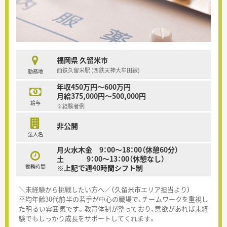
福岡県 久留米市
西鉄久留米駅 (西鉄天神大牟田線)
勤務地
年収450万円～600万円
月給375,000円～500,000円
給与
※経験者例
非公開
法人名
月火水木金 9：00～18：00（休憩60分）
土 9：00～13：00（休憩なし）
勤務時間
※上記で週40時間シフト制
＼未経験から挑戦したい方へ／（久留米市エリア担当より）
平均年齢30代前半の若手が中心の職場で、チームワークを重視し
た明るい雰囲気です。教育体制が整っており、意欲があれば未経
験でもしっかり成長をサポートしてくれます。