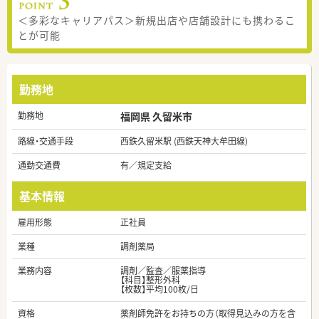
＜多彩なキャリアパス＞新規出店や店舗設計にも携わるこ
とが可能
勤務地
勤務地
福岡県 久留米市
路線・交通手段
西鉄久留米駅 (西鉄天神大牟田線)
通勤交通費
有／規定支給
基本情報
雇用形態
正社員
業種
調剤薬局
業務内容
調剤／監査／服薬指導
【科目】整形外科
【枚数】平均100枚/日
資格
薬剤師免許をお持ちの方（取得見込みの方を含