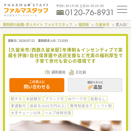
平日9：30-19：00 土日10：00-19：00
薬剤師の転職・求人サイト ファルマスタッフ
福岡県
久留米市
求人ID：
更新日：
2026/07/21
薬剤師求人ID：
713355
【久留米市/西鉄久留米駅】年俸制＆インセンティブで実
績を評価！自社保育園や送迎支援など充実の福利厚生で
子育て世代も安心の環境です
調剤薬局
正社員
この求人に
検討リストに
問い合わせる
追加
駅チカ
未経験可
ブランク可
Ｗワーク可
転勤なし
車通勤可
高給与(600万円以上)
教育制度あり
シフト制
大手チェーン以外
ヘルプ体制充実