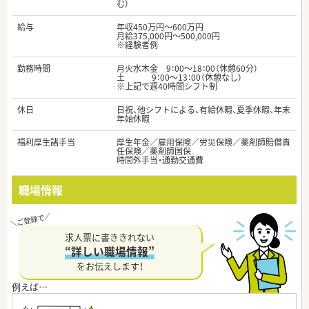
む）
給与
年収450万円～600万円
月給375,000円～500,000円
※経験者例
勤務時間
月火水木金 9：00～18：00（休憩60分）
土 9：00～13：00（休憩なし）
※上記で週40時間シフト制
休日
日祝、他シフトによる、有給休暇、夏季休暇、年末
年始休暇
福利厚生諸手当
厚生年金／雇用保険／労災保険／薬剤師賠償責
任保険／薬剤師国保
時間外手当・通勤交通費
職場情報
求人票に書ききれない
“詳しい職場情報”
をお伝えします！