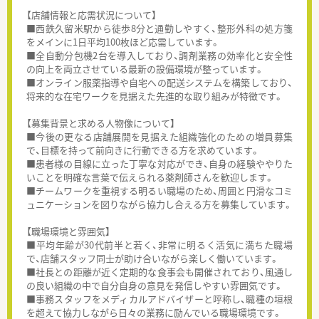
【店舗情報と応需状況について】
■西鉄久留米駅から徒歩8分と通勤しやすく、整形外科の処方箋
をメインに1日平均100枚ほど応需しています。
■全自動分包機2台を導入しており、調剤業務の効率化と安全性
の向上を両立させている最新の設備環境が整っています。
■オンライン服薬指導や自宅への配送システムを構築しており、
将来的な在宅ワークを見据えた先進的な取り組みが特徴です。
【募集背景と求める人物像について】
■今後の更なる店舗展開を見据えた組織強化のための増員募集
で、目標を持って前向きに行動できる方を求めています。
■患者様の目線に立った丁寧な対応ができ、自身の経験ややりた
いことを明確な言葉で伝えられる薬剤師さんを歓迎します。
■チームワークを重視する明るい職場のため、周囲と円滑なコミ
ュニケーションを図りながら協力し合える方を募集しています。
【職場環境と雰囲気】
■平均年齢が30代前半と若く、非常に明るく活気に満ちた職場
で、店舗スタッフ同士が助け合いながら楽しく働いています。
■社長との距離が近く定期的な食事会も開催されており、風通し
の良い組織の中で自分自身の意見を発信しやすい雰囲気です。
■事務スタッフをメディカルアドバイザーと呼称し、職種の垣根
を超えて協力しながら日々の業務に励んでいる職場環境です。