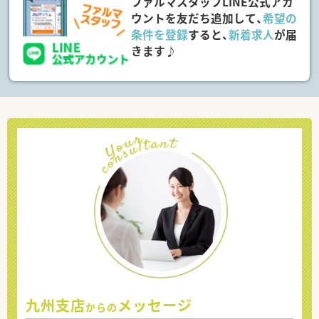
ファルマスタッフLINE公式アカ
ウントを友だち追加して、
希望の
条件を登録
すると、
新着求人
が届
きます♪
九州支店
メッセージ
からの