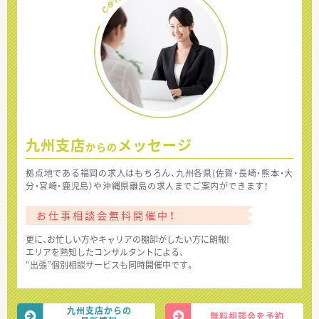
九州支店
メッセージ
からの
拠点地である福岡の求人はもちろん、九州各県(佐賀・長崎・熊本・大
分・宮崎・鹿児島）や沖縄県離島の求人までご案内ができます！
お仕事相談会無料開催中！
更に、お忙しい方やキャリアの棚卸がしたい方に朗報!
エリアを熟知したコンサルタントによる、
“出張”個別相談サービスも同時開催中です。
九州支店からの
無料相談会を予約