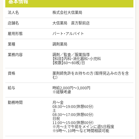
基本情報
法人名
株式会社大信薬局
店舗名
大信薬局 直方駅前店
雇用形態
パート・アルバイト
業種
調剤薬局
業務内容
調剤／監査／服薬指導
【科目】内科・消化器科・小児科
【枚数】60～80枚/日
資格
薬剤師免許をお持ちの方（取得見込みの方を含
む）
給与
時給2,000円～3,000円
※経験考慮
勤務時間
月～金
08:30～19:00(休憩60分)
土
08:30～17:00(休憩60分)
日祝
11:00～15:00(休憩00分）
※月～土で午前をメインに週5日程度
※9時～、10時～など時間相談可能