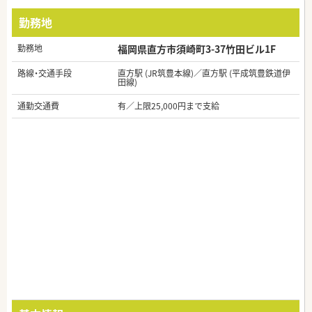
勤務地
勤務地
福岡県直方市須崎町3-37竹田ビル1F
路線・交通手段
直方駅 (JR筑豊本線)／直方駅 (平成筑豊鉄道伊
田線)
通勤交通費
有／上限25,000円まで支給