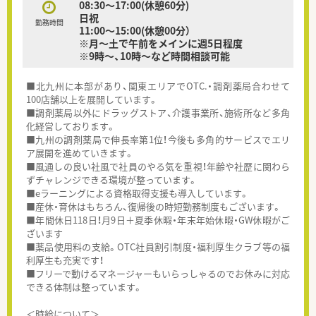
08:30～17:00(休憩60分)
日祝
勤務時間
11:00～15:00(休憩00分）
※月～土で午前をメインに週5日程度
※9時～、10時～など時間相談可能
■北九州に本部があり、関東エリアでOTC.・調剤薬局合わせて
100店舗以上を展開しています。
■調剤薬局以外にドラッグストア、介護事業所、施術所など多角
化経営しております。
■九州の調剤薬局で伸長率第1位！今後も多角的サービスでエリ
ア展開を進めていきます。
■風通しの良い社風で社員のやる気を重視！年齢や社歴に関わら
ずチャレンジできる環境が整っています。
■eラーニングによる資格取得支援も導入しています。
■産休・育休はもちろん、復帰後の時短勤務制度もございます。
■年間休日118日！月9日＋夏季休暇・年末年始休暇・GW休暇がご
ざいます
■薬品使用料の支給。OTC社員割引制度・福利厚生クラブ等の福
利厚生も充実です！
■フリーで動けるマネージャーもいらっしゃるのでお休みに対応
できる体制は整っています。
＜時給について＞