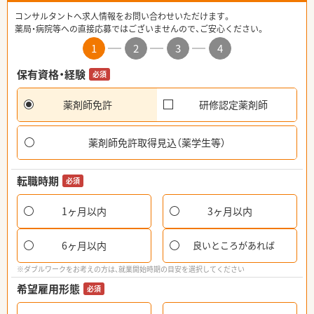
コンサルタントへ求人情報をお問い合わせいただけます。
薬局・病院等への直接応募ではございませんので、ご安心ください。
1
2
3
4
保有資格・経験
必須
薬剤師免許
研修認定薬剤師
薬剤師免許取得見込（薬学生等）
転職時期
必須
1ヶ月以内
3ヶ月以内
6ヶ月以内
良いところがあれば
※ダブルワークをお考えの方は、就業開始時期の目安を選択してください
希望雇用形態
必須