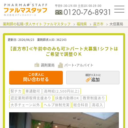
平日9：30-19：00 土日10：00-19：00
薬剤師の転職・求人サイト ファルマスタッフ
福岡県
直方市
大信薬局 
更新日：
2026/06/23
薬剤師求人ID：
362143
【直方市】≪午前中のみも可≫パート大募集！シフトは
ご希望で調整ＯＫ
調剤薬局
パート・アルバイト
この求人に
検討リストに
問い合わせる
追加
駅チカ
車通勤可
高時給(2,500円以上)
認定薬剤師取得支援あり
扶養内勤務OK
教育制度あり
大手チェーン以外
ヘルプ体制充実
総合科目
高収入