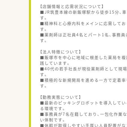
【店舗情報と応需状況について】
■JR筑豊本線の新飯塚駅から徒歩15分、
す。
■精神科と心療内科をメインに応需してお
す。
■薬剤師は正社員4名とパート1名、事務
す。
【法人特徴について】
■飯塚市を中心に地域に根差した薬局を複
践しています。
■40代の若手社長が現役薬剤師として現
す。
■積極的な新規開局を進める一方で定着率
す。
【勤務実態について】
■最新のピッキングロボットを導入してい
る環境です。
■事務員が7名在籍しており、一包化作業
い体制です。
■休暇が取得しやすい手厚い人員配置がな