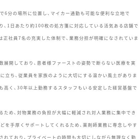
車で6分の場所に位置し、マイカー通勤も可能な便利な立地で
り、1日あたり約100枚の処方箋に対応している活気ある店舗で
員は正社員7名の充実した体制で、業務分担が明確になされていま
数展開しており、患者様ファーストの姿勢で断らない医療を実
場に立ち、従業員を家族のように大切にする温かい風土がありま
も高く、30年以上勤務するスタッフもいる安定した経営基盤で
るため、対物業務の負担が大幅に軽減され対人業務に集中でき
などを手厚くサポートしてくれるため、薬剤師業務に専念しやす
されており、プライベートの時間も大切にしながら無理なく勤