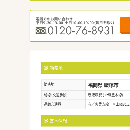
勤務地
福岡県 飯塚市
勤務地
路線・交通手段
新飯塚駅 (JR筑豊本線)
通勤交通費
有／実費支給 ※上限31,2
基本情報