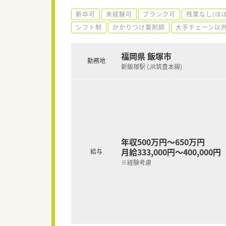
新卒可
未経験可
ブランク可
残業なし(ほ
シフト制
かかりつけ薬剤師
大手チェーン以
福岡県 飯塚市
勤務地
新飯塚駅 (JR筑豊本線)
年収500万円～650万円
月給333,000円～400,000円
給与
※経験考慮