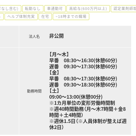
ぼなし含む)
転勤なし
車通勤可
高給与(600万円以上)
認定薬剤師
外
ヘルプ体制充実
在宅
~18時までの職場
非公開
法人名
【月～木】
早番 08:30～16:30(休憩60分)
遅番 09:30～17:30(休憩60分)
【金】
早番 08:30～17:30(休憩60分)
遅番 09:30～18:30(休憩60分)
【土】
勤務時間
09:00～13:00(休憩00分)
※1カ月単位の変形労働時間制
※週40時間勤務（月～木7時間＋金8
時間＋土4時間）
※週休1.5日（※人員体制が整えば週
休2日）