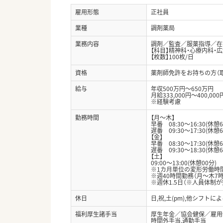
雇用形態
正社員
業種
調剤薬局
業務内容
調剤／監査／服薬指導／在宅
【科目】精神科・心療内科・広
【枚数】100枚/日
資格
薬剤師免許をお持ちの方（
給与
年収500万円～650万円
月給333,000円～400,000
※経験考慮
勤務時間
【月～木】
早番 08:30～16:30(休憩6
遅番 09:30～17:30(休憩6
【金】
早番 08:30～17:30(休憩6
遅番 09:30～18:30(休憩6
【土】
09:00～13:00(休憩00分)
※1カ月単位の変形労働時
※週40時間勤務（月～木7
※週休1.5日（※人員体制
休日
日,祝,土(pm),他シフトに
福利厚生諸手当
厚生年金／協会健保／雇用
時間外手当,通勤手当