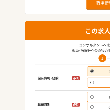
職場情
この求
コンサルタントへ求
薬局・病院等への直接応
1
保有資格・経験
必須
転職時期
必須