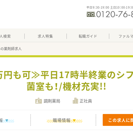
平日9：30-19：00 土日10：00-19：
人検索
求人特集
転職ガイド
ファル
38の薬剤師求人
0万円も可≫平日17時半終業のシ
菌室も！/機材充実!!
調剤薬局
正社員
報
職場情報
この求人に