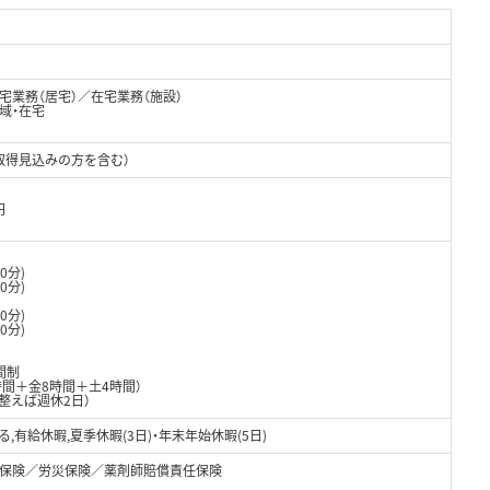
業務（居宅）／在宅業務（施設）
域・在宅
取得見込みの方を含む）
円
0分)
0分)
0分)
0分)
間制
時間＋金8時間＋土4時間）
が整えば週休2日）
よる,有給休暇,夏季休暇(3日)・年末年始休暇(5日)
保険／労災保険／薬剤師賠償責任保険