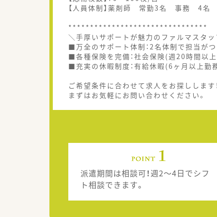
【人員体制】薬剤師 常勤3名 事務 4名
********************************
＼手厚いサポートが魅力のファルマスタッ
■万全のサポート体制：2名体制で担当がつ
■各種保険を完備：社会保険(週20時間以上
■充実の休暇制度：有給休暇(6ヶ月以上勤
ご希望条件に合わせて求人をお探しします
まずはお気軽にお問い合わせください。
派遣期間は相談可！週2～4日でシフ
ト相談できます。