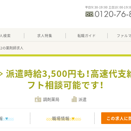
平日9：30-19：00 土日10：00-19：
人検索
求人特集
転職ガイド
ファル
362の薬剤師求人
 派遣時給3,500円も！高速代
フト相談可能です！
調剤薬局
派遣
報
職場情報
この求人に