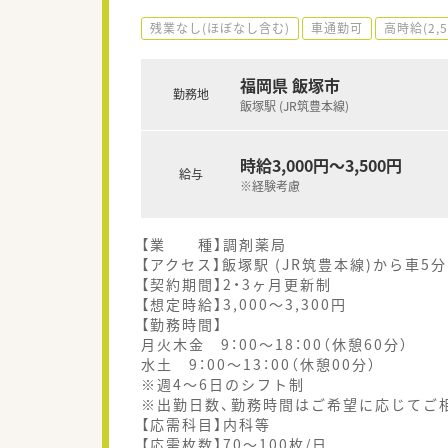
残業なし(ほぼなし含む)
車通勤可
高時給(2,
福岡県 飯塚市
勤務地
飯塚駅 (JR筑豊本線)
時給3,000円～3,500円
給与
※経験考慮
【業 種】調剤薬局
【アクセス】飯塚駅 (JR筑豊本線)から車5分
【契約期間】2・3ヶ月更新制
【想定時給】3,000～3,300円
【勤務時間】
月火木金 9：00～18：00（休憩60分）
水土 9：00～13：00（休憩00分）
※週4～6日のシフト制
※出勤日数、勤務時間はご希望に応じてご
【応需科目】内科等
【応需枚数】70～100枚/日