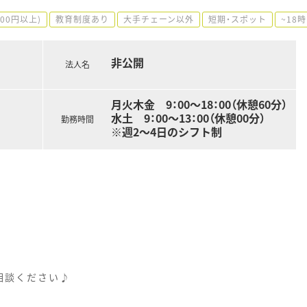
500円以上)
教育制度あり
大手チェーン以外
短期・スポット
~18
非公開
法人名
月火木金 9：00～18：00（休憩60分）
水土 9：00～13：00（休憩00分）
勤務時間
※週2～4日のシフト制
相談ください♪