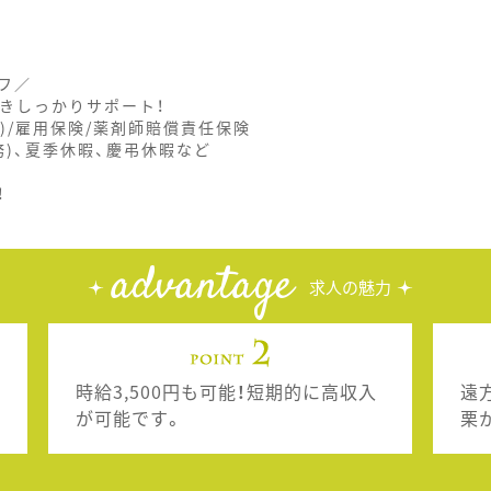
フ／
きしっかりサポート！
)/雇用保険/薬剤師賠償責任保険
務)、夏季休暇、慶弔休暇など
！
advantage
求人の魅力
時給3,500円も可能！短期的に高収入
遠
が可能です。
栗