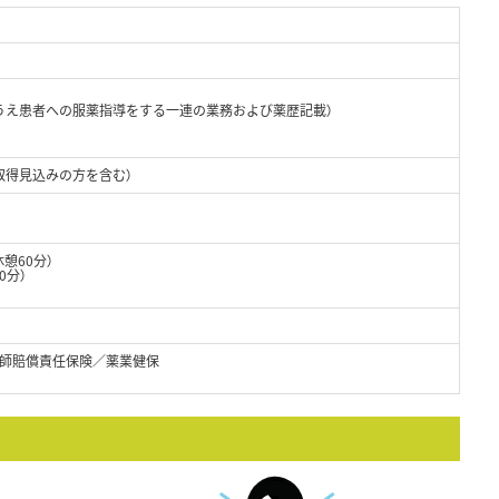
うえ患者への服薬指導をする一連の業務および薬歴記載）
取得見込みの方を含む）
休憩60分）
0分）
師賠償責任保険／薬業健保