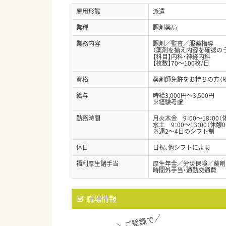
雇用形態
派遣
業種
調剤薬局
業務内容
調剤／監査／服薬指導
（薬剤を揃え内容を確認の
【科目】内科・神経内科
【枚数】70～100枚/日
資格
薬剤師免許をお持ちの方（
給与
時給3,000円～3,500円
※経験考慮
勤務時間
月火木金 9：00～18：00（
水土 9：00～13：00（休憩0
※週2～4日のシフト制
休日
日祝、他シフトによる
福利厚生諸手当
厚生年金／労災保険／薬剤
時間外手当・通勤交通費
職場情報