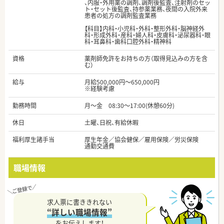
、内服・外用薬の調剤、調剤後監査、注射剤のセッ
ト・セット後監査、持参薬業務、夜間の入院外来
患者の処方の調剤監査業務
【科目】内科・小児科・外科・整形外科・脳神経外
科・形成外科・産科・婦人科・皮膚科・泌尿器科・眼
科・耳鼻科・歯科口腔外科・精神科
資格
薬剤師免許をお持ちの方（取得見込みの方を含
む）
給与
月給500,000円～650,000円
※経験考慮
勤務時間
月～金 08:30～17:00(休憩60分)
休日
土曜、日祝、有給休暇
福利厚生諸手当
厚生年金／協会健保／雇用保険／労災保険
通勤交通費
職場情報
求人票に書ききれない
“詳しい職場情報”
をお伝えします！