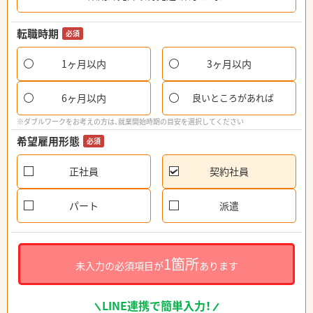
転職時期
必須
1ヶ月以内
3ヶ月以内
6ヶ月以内
良いところがあれば
※ダブルワークをお考えの方は、就業開始時期の目安を選択してください
希望雇用形態
必須
正社員
契約社員
パート
派遣
1箇所
未入力の必須項目が
あります
LINE連携で簡単入力！