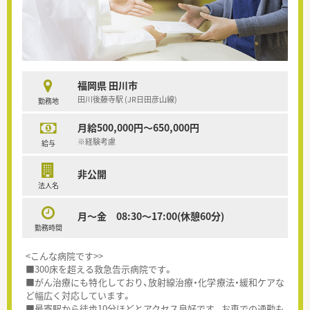
福岡県 田川市
田川後藤寺駅 (JR日田彦山線)
勤務地
月給500,000円～650,000円
※経験考慮
給与
非公開
法人名
月～金 08:30～17:00(休憩60分)
勤務時間
<こんな病院です>>
■300床を超える救急告示病院です。
■がん治療にも特化しており、放射線治療・化学療法・緩和ケアな
ど幅広く対応しています。
■最寄駅から徒歩10分ほどとアクセス良好です。お車での通勤も