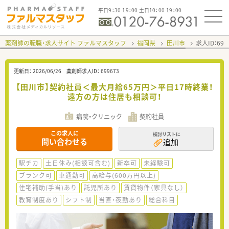
平日9：30-19：00 土日10：00-19：00
薬剤師の転職・求人サイト ファルマスタッフ
福岡県
田川市
求人ID：69
更新日：
2026/06/26
薬剤師求人ID：
699673
【田川市】契約社員＜最大月給65万円＞平日17時終業！
遠方の方は住居も相談可！
病院・クリニック
契約社員
この求人に
検討リストに
問い合わせる
追加
駅チカ
土日休み(相談可含む)
新卒可
未経験可
ブランク可
車通勤可
高給与(600万円以上)
住宅補助(手当)あり
託児所あり
賃貸物件（家具なし）
教育制度あり
シフト制
当直・夜勤あり
総合科目