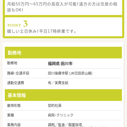
月給50万円～65万円の高収入が可能！遠方の方は住居の相
談もOK！
嬉しい土日休み！平日17時終業です。
勤務地
勤務地
福岡県 田川市
路線・交通手段
田川後藤寺駅 (JR日田彦山線)
通勤交通費
有／実費支給
基本情報
雇用形態
契約社員
業種
病院・クリニック
業務内容
調剤／監査／服薬指導