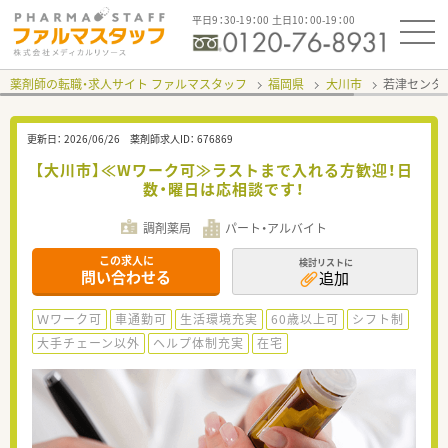
平日9：30-19：00 土日10：00-19：00
薬剤師の転職・求人サイト ファルマスタッフ
福岡県
大川市
若津センタ
更新日：
2026/06/26
薬剤師求人ID：
676869
【大川市】≪Wワーク可≫ラストまで入れる方歓迎！日
数・曜日は応相談です！
調剤薬局
パート・アルバイト
この求人に
検討リストに
問い合わせる
追加
Ｗワーク可
車通勤可
生活環境充実
60歳以上可
シフト制
大手チェーン以外
ヘルプ体制充実
在宅