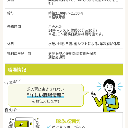
む）
給与
時給2,100円～2,200円
※経験考慮
勤務時間
月火木金
14時～ラスト(休憩00分or30分)
※週1日～勤務日数は相談可能です。
休日
水曜、土曜、日祝、他シフトによる、年次有給休暇
福利厚生諸手当
労災保険／薬剤師賠償責任保険
通勤交通費
職場情報
求人票に書ききれない
“詳しい職場情報”
をお伝えします！
職場の雰囲気
助け合う風土がある