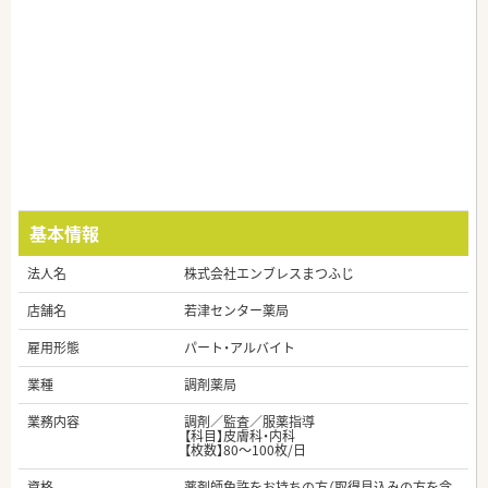
基本情報
法人名
株式会社エンブレスまつふじ
店舗名
若津センター薬局
雇用形態
パート・アルバイト
業種
調剤薬局
業務内容
調剤／監査／服薬指導
【科目】皮膚科・内科
【枚数】80～100枚/日
資格
薬剤師免許をお持ちの方（取得見込みの方を含