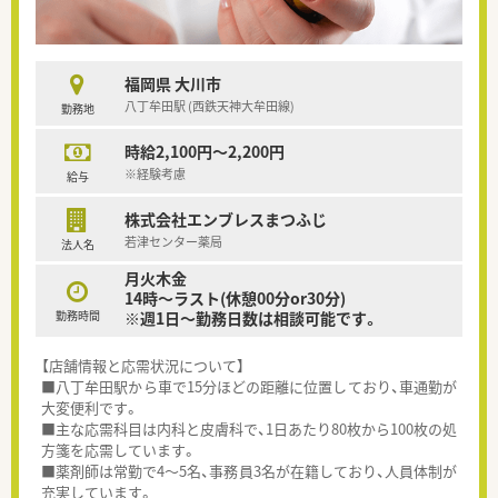
福岡県 大川市
八丁牟田駅 (西鉄天神大牟田線)
勤務地
時給2,100円～2,200円
※経験考慮
給与
株式会社エンブレスまつふじ
若津センター薬局
法人名
月火木金
14時～ラスト(休憩00分or30分)
勤務時間
※週1日～勤務日数は相談可能です。
【店舗情報と応需状況について】
■八丁牟田駅から車で15分ほどの距離に位置しており、車通勤が
大変便利です。
■主な応需科目は内科と皮膚科で、1日あたり80枚から100枚の処
方箋を応需しています。
■薬剤師は常勤で4～5名、事務員3名が在籍しており、人員体制が
充実しています。