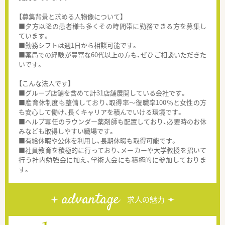
【募集背景と求める人物像について】
■夕方以降の患者様も多くその時間帯に勤務できる方を募集し
ています。
■勤務シフトは週1日から相談可能です。
■薬局での経験が豊富な60代以上の方も、ぜひご相談いただきた
いです。
【こんな法人です】
■グループ店舗を含めて計31店舗展開している会社です。
■産育休制度も整備しており、取得率～復職率100％と女性の方
も安心して働け、長くキャリアを積んでいける環境です。
■ヘルプ専任のラウンダー薬剤師も配置しており、必要時のお休
みなども取得しやすい職場です。
■有給休暇や公休を利用し、長期休暇も取得可能です。
■社員教育を積極的に行っており、メーカーや大学教授を招いて
行う社内勉強会に加え、学術大会にも積極的に参加しておりま
す。
advantage
求人の魅力