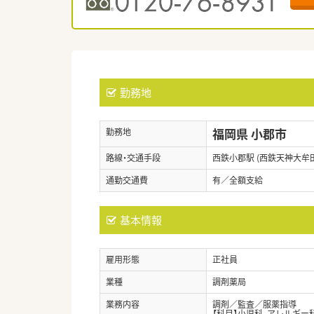
勤務地
福岡県 小郡市
勤務地
路線・交通手段
西鉄小郡駅 (西鉄天神大牟
通勤交通費
有／全額支給
基本情報
雇用形態
正社員
業種
調剤薬局
業務内容
調剤／監査／服薬指導
【科目】小児科、アレルギー