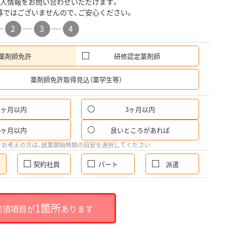
人情報をお問い合わせいただけます。
募ではございませんので、ご安心ください。
2
3
4
薬剤師免許
研修認定薬剤師
希
薬剤師免許取得見込（薬学生等）
1ヶ月以内
3ヶ月以内
6ヶ月以内
良いところがあれば
をお考えの方は、就業開始時期の目安を選択してください
契約社員
パート
派遣
1箇所
必須項目が
あります