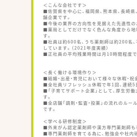
＜こんな会社です＞
■佐賀県を中心に、福岡県、熊本県、長崎県
舗企業です。
■今後の業界の方向性を見据えた先進性の
■薬局としてだけでなく色んな角度から地
す。
■社員は約600名、うち薬剤師は約200名
しています。（2021年度実績）
■正社員の平均残業時間は月10時間程度で1
＜長く働ける環境作り＞
■結婚・出産・育児において様々な休暇・祝
■全社員リフレッシュ休暇で年1回、連続
■「子育てサポート企業」として、厚生労
す。
■全店舗「調剤・監査・投薬」の流れのル
です。
＜学べる研修制度＞
■外来がん認定薬剤師や漢方専門薬剤師も
■専門薬剤師を育てる為に、勉強会や社内