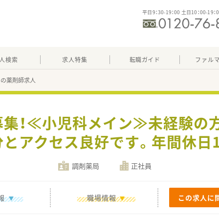
平日9：30-19：00 土日10：00-19：
人検索
求人特集
転職ガイド
ファル
88の薬剤師求人
募集！≪小児科メイン≫未経験の
分とアクセス良好です。年間休日1
調剤薬局
正社員
報
職場情報
この求人に