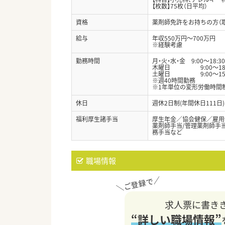
【枚数】75枚（日平均）
資格
薬剤師免許をお持ちの方（
給与
年収550万円～700万円
※経験考慮
勤務時間
月・火・水・金 9:00～18:3
木曜日 9:00～18:0
土曜日 9:00～15:3
※週40時間勤務
※1年単位の変形労働時間
休日
週休2日制(年間休日111
福利厚生諸手当
厚生年金／協会健保／雇用
薬剤師手当/管理薬剤師手当
務手当など
職場情報
求人票に書き
“詳しい職場情報”