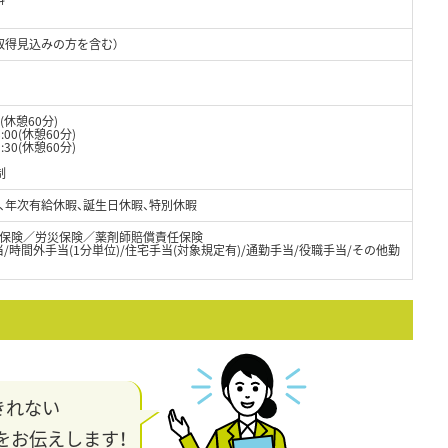
取得見込みの方を含む）
0(休憩60分)
0(休憩60分)
0(休憩60分)
制
日)、年次有給休暇、誕生日休暇、特別休暇
保険／労災保険／薬剤師賠償責任保険
/時間外手当(1分単位)/住宅手当(対象規定有)/通勤手当/役職手当/その他勤
きれない
をお伝えします！