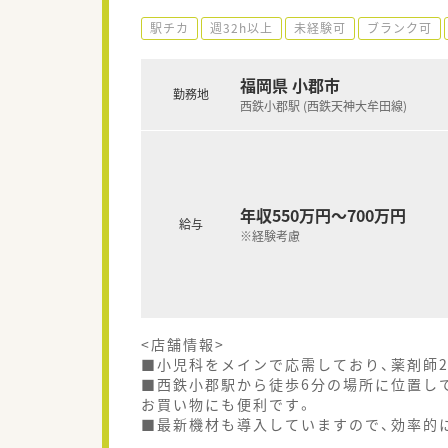
駅チカ
週32h以上
未経験可
ブランク可
福岡県 小郡市
勤務地
西鉄小郡駅 (西鉄天神大牟田線)
年収550万円～700万円
給与
※経験考慮
<店舗情報>
■小児科をメインで応需しており、薬剤師2
■西鉄小郡駅から徒歩6分の場所に位置し
お買い物にも便利です。
■最新機材も導入していますので、効率的