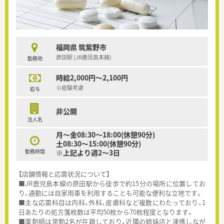
福岡県 筑紫野市
原田駅 (JR鹿児島本線)
勤務地
時給2,000円～2,100円
※経験考慮
給与
非公開
法人名
月～金08:30～18:00(休憩90分)
土08:30～15:00(休憩90分)
勤務時間
※上記より週2～3日
【店舗情報と応需状況について】
■JR鹿児島本線の原田駅から徒歩で約15分の場所に位置してお
り、通勤には自家用車を利用することも可能な便利な立地です。
■主な応需科目は内科、外科、皮膚科など複数にわたっており、1
日あたりの処方箋枚数は平均50枚から70枚程度となります。
■薬剤師は常勤2名が在籍しており、近隣の姉妹店と連携しなが