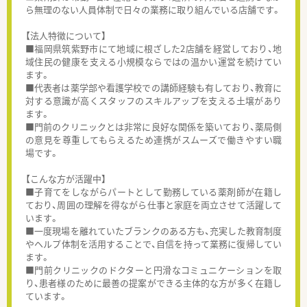
ら無理のない人員体制で日々の業務に取り組んでいる店舗です。
【法人特徴について】
■福岡県筑紫野市にて地域に根ざした2店舗を経営しており、地
域住民の健康を支える小規模ならではの温かい運営を続けてい
ます。
■代表者は薬学部や看護学校での講師経験も有しており、教育に
対する意識が高くスタッフのスキルアップを支える土壌があり
ます。
■門前のクリニックとは非常に良好な関係を築いており、薬局側
の意見を尊重してもらえるため連携がスムーズで働きやすい職
場です。
【こんな方が活躍中】
■子育てをしながらパートとして勤務している薬剤師が在籍し
ており、周囲の理解を得ながら仕事と家庭を両立させて活躍して
います。
■一度現場を離れていたブランクのある方も、充実した教育制度
やヘルプ体制を活用することで、自信を持って業務に復帰してい
ます。
■門前クリニックのドクターと円滑なコミュニケーションを取
り、患者様のために最善の提案ができる主体的な方が多く在籍し
ています。