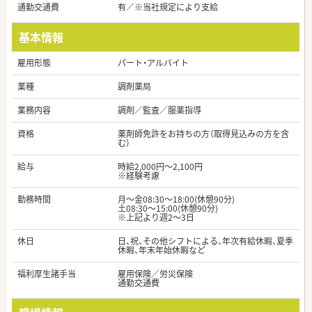
通勤交通費
有／※当社規定により支給
基本情報
雇用形態
パート・アルバイト
業種
調剤薬局
業務内容
調剤／監査／服薬指導
資格
薬剤師免許をお持ちの方（取得見込みの方を含
む）
給与
時給2,000円～2,100円
※経験考慮
勤務時間
月～金08:30～18:00(休憩90分)
土08:30～15:00(休憩90分)
※上記より週2～3日
休日
日、祝、その他シフトによる、年次有給休暇、夏季
休暇、年末年始休暇など
福利厚生諸手当
雇用保険／労災保険
通勤交通費