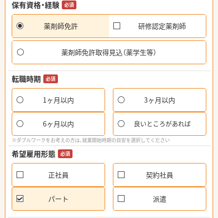
保有資格・経験
必須
薬剤師免許
研修認定薬剤師
薬剤師免許取得見込（薬学生等）
転職時期
必須
1ヶ月以内
3ヶ月以内
6ヶ月以内
良いところがあれば
※ダブルワークをお考えの方は、就業開始時期の目安を選択してください
希望雇用形態
必須
正社員
契約社員
パート
派遣