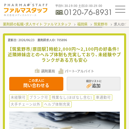
平日9：30-19：00 土日10：00-19：00
薬剤師の転職・求人サイト ファルマスタッフ
福岡県
筑紫野市
求人ID：
更新日：
2026/06/23
薬剤師求人ID：
705896
【筑紫野市/原田駅】時給2,000円〜2,100円の好条件！
近隣姉妹店とのヘルプ体制も充実しており、未経験やブ
ランクがある方も安心
調剤薬局
パート・アルバイト
この求人に
検討リストに
問い合わせる
追加
未経験可
ブランク可
残業なし(ほぼなし含む)
車通勤可
大手チェーン以外
ヘルプ体制充実