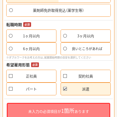
薬剤師免許取得見込（薬学生等）
転職時期
必須
1ヶ月以内
3ヶ月以内
6ヶ月以内
良いところがあれば
※ダブルワークをお考えの方は、就業開始時期の目安を選択してください
希望雇用形態
必須
正社員
契約社員
パート
派遣
1箇所
未入力の必須項目が
あります