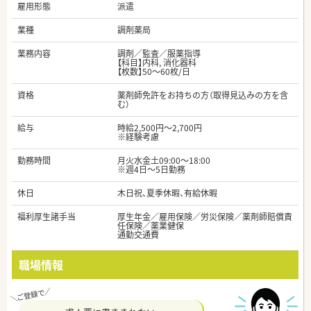
雇用形態
派遣
業種
調剤薬局
業務内容
調剤／監査／服薬指導
【科目】内科, 消化器科
【枚数】50～60枚/日
資格
薬剤師免許をお持ちの方（取得見込みの方を含
む）
給与
時給2,500円～2,700円
※経験考慮
勤務時間
月火水金土09:00～18:00
※週4日～5日勤務
休日
木日祝、夏季休暇、有給休暇
福利厚生諸手当
厚生年金／雇用保険／労災保険／薬剤師賠償責
任保険／薬業健保
通勤交通費
職場情報