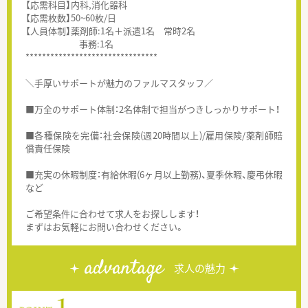
【応需科目】内科,消化器科
【応需枚数】50~60枚/日
【人員体制】薬剤師:1名＋派遣1名 常時2名
事務:1名
********************************
＼手厚いサポートが魅力のファルマスタッフ／
■万全のサポート体制：2名体制で担当がつきしっかりサポート！
■各種保険を完備：社会保険(週20時間以上)/雇用保険/薬剤師賠
償責任保険
■充実の休暇制度：有給休暇(6ヶ月以上勤務)、夏季休暇、慶弔休暇
など
ご希望条件に合わせて求人をお探しします！
まずはお気軽にお問い合わせください。
advantage
求人の魅力