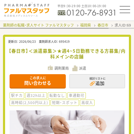
平日9：30-19：00 土日10：00-19：00
薬剤師の転職・求人サイト ファルマスタッフ
福岡県
春日市
求人ID：69
更新日：
2026/06/23
薬剤師求人ID：
695419
【春日市】＜派遣募集＞★週4~5日勤務できる方募集/内
科メインの店舗
調剤薬局
派遣
この求人に
検討リストに
問い合わせる
追加
駅チカ
週32h以上
転勤なし
車通勤可
高時給(2,500円以上)
短期・スポット
高収入