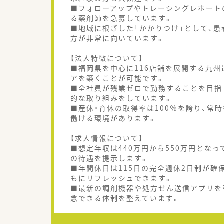
■フォローアップやトレーシングレポート
る薬剤師を急募しています。
■地域に根ざした「かかりつけ」として、
方が非常に向いています。
【法人特徴について】
■福岡県を中心に116店舗を展開する九
アを築くことが可能です。
■全社員が残業ゼロで勤務することを目指
的な取り組みをしています。
■産休・育休の取得率は100％を誇り、常
働ける環境があります。
【求人情報について】
■想定年収は440万円から550万円とな
の待遇を提示します。
■年間休日は115日の完全週休2日制が
もにリフレッシュできます。
■最新の調剤機器や処方せん送信アプリを
念できる体制を整えています。