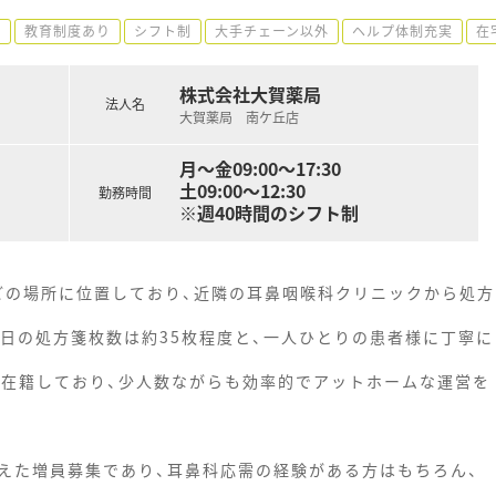
可
教育制度あり
シフト制
大手チェーン以外
ヘルプ体制充実
在
株式会社大賀薬局
法人名
大賀薬局 南ケ丘店
月～金09:00～17:30
土09:00～12:30
勤務時間
※週40時間のシフト制
ほどの場所に位置しており、近隣の耳鼻咽喉科クリニックから処方
1日の処方箋枚数は約35枚程度と、一人ひとりの患者様に丁寧に
が在籍しており、少人数ながらも効率的でアットホームな運営を
えた増員募集であり、耳鼻科応需の経験がある方はもちろん、