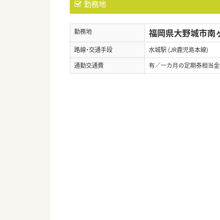
勤務地
福岡県大野城市南ヶ丘
勤務地
路線・交通手段
水城駅 (JR鹿児島本線)
通勤交通費
有／一カ月の定期券相当金