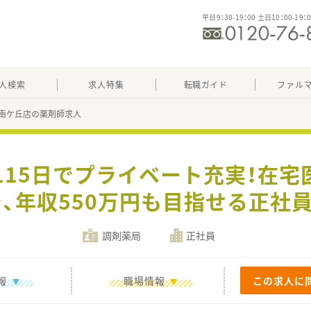
平日9：30-19：00 土日10：00-19：
人検索
求人特集
転職ガイド
ファル
南ケ丘店の薬剤師求人
115日でプライベート充実！在
、年収550万円も目指せる正社
調剤薬局
正社員
報
職場情報
この求人に