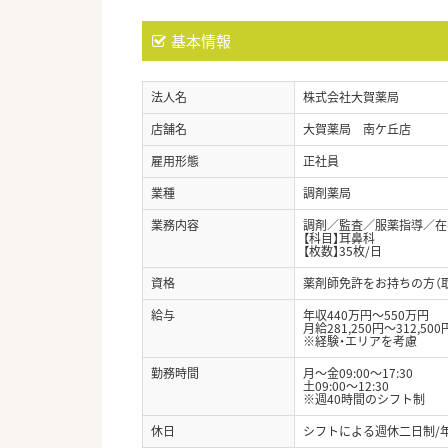
基本情報
法人名
株式会社大賀薬局
店舗名
大賀薬局 南ケ丘店
雇用形態
正社員
業種
調剤薬局
業務内容
調剤／監査／服薬指導／在宅
【科目】耳鼻科
【枚数】35枚/日
資格
薬剤師免許をお持ちの方（
給与
年収440万円～550万円
月給281,250円～312,500
※経験・エリアを考慮
勤務時間
月～金09:00～17:30
土09:00～12:30
※週40時間のシフト制
休日
シフトによる週休二日制/年