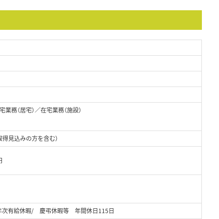
業務（居宅）／在宅業務（施設）
取得見込みの方を含む）
円
次有給休暇/ 慶弔休暇等 年間休日115日