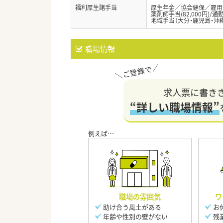
福利厚生諸手当
厚生年金／協会健保／雇用
薬剤師手当(82,000円)/
地域手当（大分・鹿児島・沖
職場情報
求人票に書き
“詳しい職場情報”
職場の雰囲気
ワ
助け合う風土がある
お
年齢や性別の壁がない
残