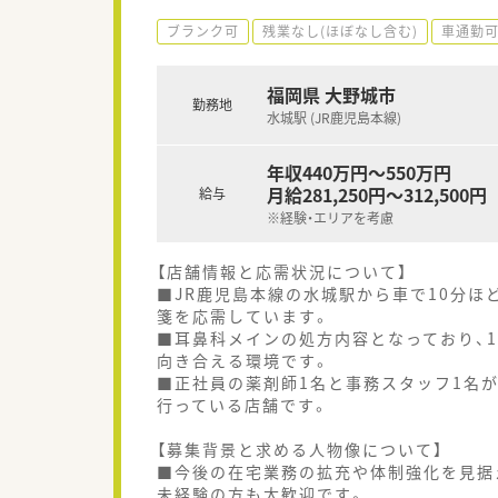
ブランク可
残業なし(ほぼなし含む)
車通勤
福岡県 大野城市
勤務地
水城駅 (JR鹿児島本線)
年収440万円～550万円
月給281,250円～312,500円
給与
※経験・エリアを考慮
【店舗情報と応需状況について】
■JR鹿児島本線の水城駅から車で10分
箋を応需しています。
■耳鼻科メインの処方内容となっており、
向き合える環境です。
■正社員の薬剤師1名と事務スタッフ1名
行っている店舗です。
【募集背景と求める人物像について】
■今後の在宅業務の拡充や体制強化を見据
未経験の方も大歓迎です。