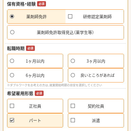
保有資格・経験
必須
薬剤師免許
研修認定薬剤師
薬剤師免許取得見込（薬学生等）
転職時期
必須
1ヶ月以内
3ヶ月以内
6ヶ月以内
良いところがあれば
※ダブルワークをお考えの方は、就業開始時期の目安を選択してください
希望雇用形態
必須
正社員
契約社員
パート
派遣