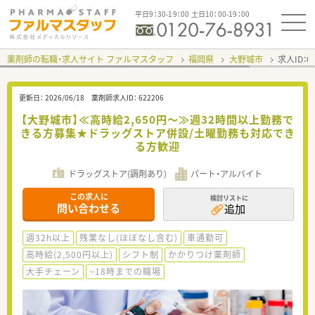
平日9：30-19：00 土日10：00-19：00
薬剤師の転職・求人サイト ファルマスタッフ
福岡県
大野城市
求人ID：
更新日：
2026/06/18
薬剤師求人ID：
622206
【大野城市】≪高時給2,650円～≫週32時間以上勤務で
きる方募集★ドラッグストア併設/土曜勤務も対応でき
る方歓迎
ドラッグストア(調剤あり)
パート・アルバイト
この求人に
検討リストに
問い合わせる
追加
週32h以上
残業なし(ほぼなし含む)
車通勤可
高時給(2,500円以上)
シフト制
かかりつけ薬剤師
大手チェーン
~18時までの職場