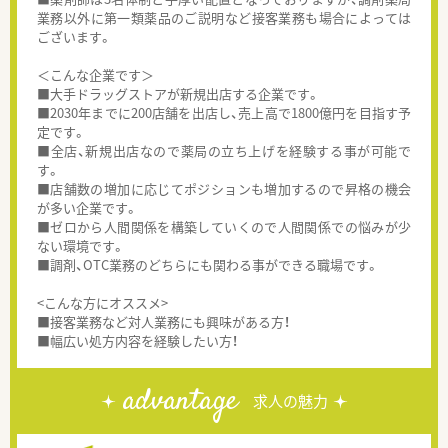
業務以外に第一類薬品のご説明など接客業務も場合によっては
ございます。
＜こんな企業です＞
■大手ドラッグストアが新規出店する企業です。
■2030年までに200店舗を出店し、売上高で1800億円を目指す予
定です。
■全店、新規出店なので薬局の立ち上げを経験する事が可能で
す。
■店舗数の増加に応じてポジションも増加するので昇格の機会
が多い企業です。
■ゼロから人間関係を構築していくので人間関係での悩みが少
ない環境です。
■調剤、OTC業務のどちらにも関わる事ができる職場です。
<こんな方にオススメ>
■接客業務など対人業務にも興味がある方！
■幅広い処方内容を経験したい方！
advantage
求人の魅力