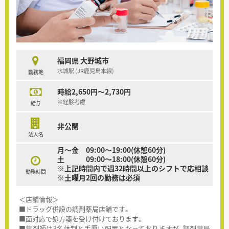
福岡県 大野城市
水城駅 (JR鹿児島本線)
勤務地
時給2,650円～2,730円
※経験考慮
給与
非公開
法人名
月～金 09:00～19:00(休憩60分)
土 09:00～18:00(休憩60分)
※上記時間内で週32時間以上のシフトで応相談
勤務時間
※土曜月2回の勤務は必須
＜店舗情報＞
■ドラッグ併設の調剤薬局店舗です。
■面対応で処方箋を受け付けております。
■薬剤師は3名体制と手厚い配置となっておりますが、調剤薬局