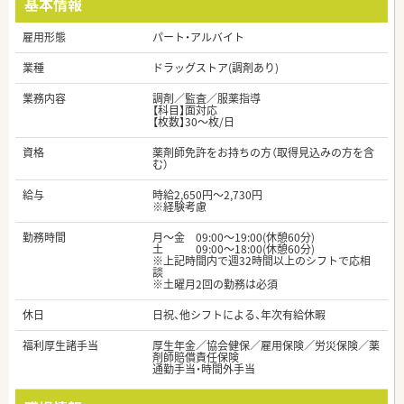
基本情報
雇用形態
パート・アルバイト
業種
ドラッグストア(調剤あり)
業務内容
調剤／監査／服薬指導
【科目】面対応
【枚数】30～枚/日
資格
薬剤師免許をお持ちの方（取得見込みの方を含
む）
給与
時給2,650円～2,730円
※経験考慮
勤務時間
月～金 09:00～19:00(休憩60分)
土 09:00～18:00(休憩60分)
※上記時間内で週32時間以上のシフトで応相
談
※土曜月2回の勤務は必須
休日
日祝、他シフトによる、年次有給休暇
福利厚生諸手当
厚生年金／協会健保／雇用保険／労災保険／薬
剤師賠償責任保険
通勤手当・時間外手当