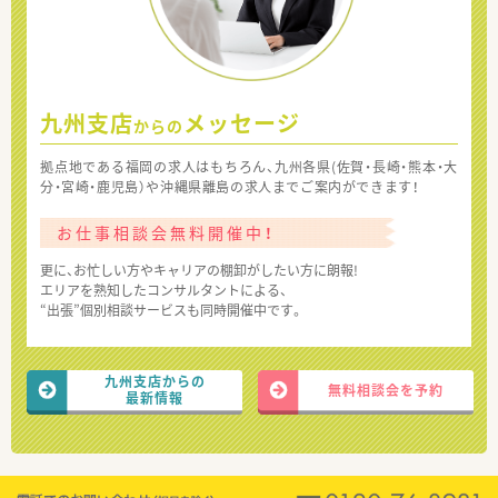
九州支店
メッセージ
からの
拠点地である福岡の求人はもちろん、九州各県(佐賀・長崎・熊本・大
分・宮崎・鹿児島）や沖縄県離島の求人までご案内ができます！
お仕事相談会無料開催中！
更に、お忙しい方やキャリアの棚卸がしたい方に朗報!
エリアを熟知したコンサルタントによる、
“出張”個別相談サービスも同時開催中です。
九州支店からの
無料相談会を予約
最新情報