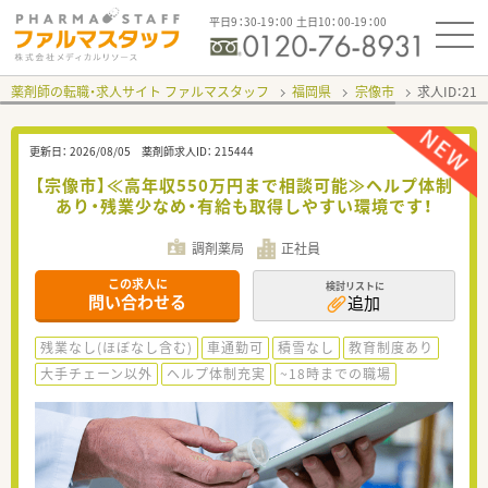
平日9：30-19：00 土日10：00-19：00
薬剤師の転職・求人サイト ファルマスタッフ
福岡県
宗像市
求人ID：21
更新日：
2026/08/05
薬剤師求人ID：
215444
【宗像市】≪高年収550万円まで相談可能≫ヘルプ体制
あり・残業少なめ・有給も取得しやすい環境です！
調剤薬局
正社員
この求人に
検討リストに
問い合わせる
追加
残業なし(ほぼなし含む)
車通勤可
積雪なし
教育制度あり
大手チェーン以外
ヘルプ体制充実
~18時までの職場