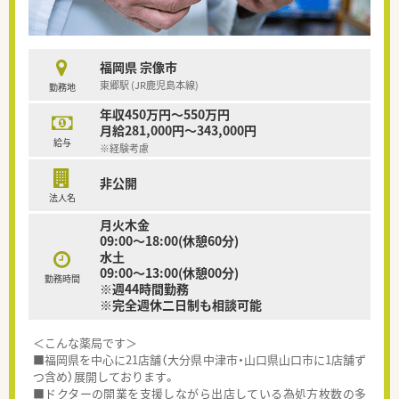
福岡県 宗像市
東郷駅 (JR鹿児島本線)
勤務地
年収450万円～550万円
月給281,000円～343,000円
給与
※経験考慮
非公開
法人名
月火木金
09:00～18:00(休憩60分)
水土
09:00～13:00(休憩00分)
勤務時間
※週44時間勤務
※完全週休二日制も相談可能
＜こんな薬局です＞
■福岡県を中心に21店舗（大分県中津市・山口県山口市に1店舗ず
つ含め）展開しております。
■ドクターの開業を支援しながら出店している為処方枚数の多