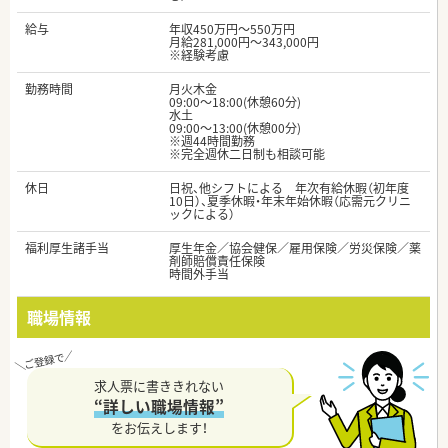
給与
年収450万円～550万円
月給281,000円～343,000円
※経験考慮
勤務時間
月火木金
09:00～18:00(休憩60分)
水土
09:00～13:00(休憩00分)
※週44時間勤務
※完全週休二日制も相談可能
休日
日祝、他シフトによる 年次有給休暇（初年度
10日）、夏季休暇・年末年始休暇（応需元クリニ
ックによる）
福利厚生諸手当
厚生年金／協会健保／雇用保険／労災保険／薬
剤師賠償責任保険
時間外手当
職場情報
求人票に書ききれない
“詳しい職場情報”
をお伝えします！