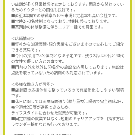
い店舗が多く経営状態は安定しております。開業から関わってい
るためドクターとの関係も良好です。
■直近3年間での離職率も10％未満と定着率も高い会社です。
■常時2～3名体制となっており、体制も整っております。
■薬剤師の体制整備に伴うエリア一括での募集です。
＜店舗情報＞
■弊社から派遣実績・紹介実績もございますので安心してご紹介
できる薬局です。
■今回の採用で3名体制となる予定です。残り2名は30代と40代
の女性で優しい方との事です。
■門前の外来以外に60名分の施設を応需しております。施設は
点数を取っていないため調剤のみ対応されています。
＜多様な働き方が可能＞
■店舗間の応援体制も整っているので有給消化もしやすい環境
です。
■休日に関しては開局時間通り（給与重視）、隔週で完全週休2日、
完全週休2日等が選択できるため、
ライフスタイルに合わせた就業が可能です。
■固定店舗の就業ではなく、短期のキャリアアップを目指す方は
ラウンダー採用なども行っております。