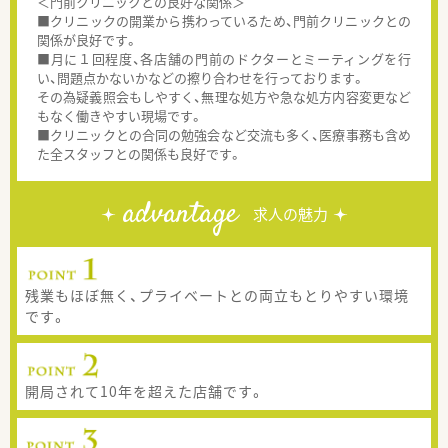
＜門前クリニックとの良好な関係＞
■クリニックの開業から携わっているため、門前クリニックとの
関係が良好です。
■月に１回程度、各店舗の門前のドクターとミーティングを行
い、問題点かないかなどの擦り合わせを行っております。
その為疑義照会もしやすく、無理な処方や急な処方内容変更など
もなく働きやすい現場です。
■クリニックとの合同の勉強会など交流も多く、医療事務も含め
た全スタッフとの関係も良好です。
advantage
求人の魅力
残業もほぼ無く、プライベートとの両立もとりやすい環境
です。
開局されて10年を超えた店舗です。