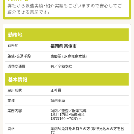
弊社から派遣実績・紹介実績もございますので安心してご
紹介できる薬局です。
勤務地
勤務地
福岡県 宗像市
路線・交通手段
東郷駅 (JR鹿児島本線)
通勤交通費
有／全額支給
基本情報
雇用形態
正社員
業種
調剤薬局
業務内容
調剤／監査／服薬指導
【科目】内科・循環器科
【枚数】60～70枚/日
資格
薬剤師免許をお持ちの方（取得見込みの方を含
む）