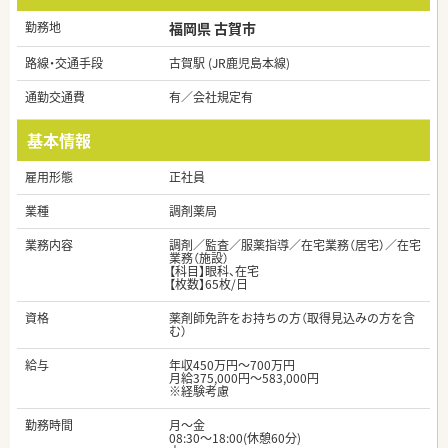
勤務地
福岡県 古賀市
路線・交通手段
古賀駅 (JR鹿児島本線)
通勤交通費
有／会社規定有
基本情報
雇用形態
正社員
業種
調剤薬局
業務内容
調剤／監査／服薬指導／在宅業務（居宅）／在宅
業務（施設）
【科目】眼科、在宅
【枚数】65枚/日
資格
薬剤師免許をお持ちの方（取得見込みの方を含
む）
給与
年収450万円～700万円
月給375,000円～583,000円
※経験考慮
勤務時間
月～金
08:30～18:00(休憩60分)