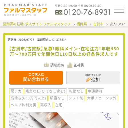
平日9：30-19：00 土日10：00-19：00
薬剤師の転職・求人サイト ファルマスタッフ
福岡県
古賀市
求人ID：37
更新日：
2026/07/07
薬剤師求人ID：
375514
【古賀市/古賀駅】急募！眼科メイン・在宅注力！年収450
万〜700万円で年間休日110日以上の好条件求人です
調剤薬局
正社員
この求人に
検討リストに
問い合わせる
追加
駅チカ
残業なし(ほぼなし含む)
転勤なし
車通勤可
高給与(600万円以上)
積雪なし
シフト制
大手チェーン以外
ヘルプ体制充実
高収入
在宅