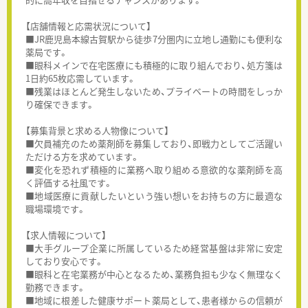
【店舗情報と応需状況について】
■JR鹿児島本線古賀駅から徒歩7分圏内に立地し通勤にも便利な
薬局です。
■眼科メインで在宅医療にも積極的に取り組んでおり、処方箋は
1日約65枚応需しています。
■残業はほとんど発生しないため、プライベートの時間をしっか
り確保できます。
【募集背景と求める人物像について】
■欠員補充のため薬剤師を募集しており、即戦力としてご活躍い
ただける方を求めています。
■変化を恐れず積極的に業務へ取り組める意欲的な薬剤師を高
く評価する社風です。
■地域医療に貢献したいという強い想いをお持ちの方に最適な
職場環境です。
【求人情報について】
■大手グループ企業に所属しているため経営基盤は非常に安定
しており安心です。
■眼科と在宅業務が中心となるため、業務負担も少なく無理なく
勤務できます。
■地域に根差した健康サポート薬局として、患者様からの信頼が