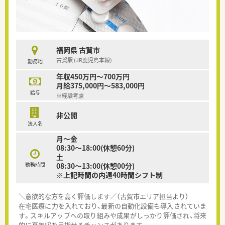
福岡県 古賀市
古賀駅 (JR鹿児島本線)
勤務地
年収450万円～700万円
月給375,000円～583,000円
給与
※経験考慮
非公開
法人名
月～金
08:30～18:00(休憩60分)
土
勤務時間
08:30～13:00(休憩00分)
※上記時間の内週40時間シフト制
＼意欲的な方を高く評価します／（古賀市エリア担当より）
在宅医療に力を入れており、最新の自動化設備も導入されていま
す。スキルアップへの取り組みや成果がしっかり評価され、将来
的に高年収を目指せるチャンスがあります。