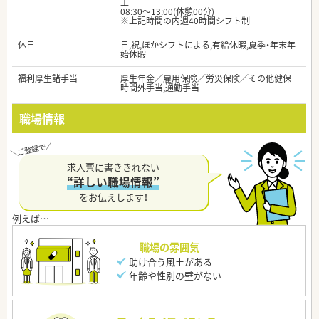
土
08:30～13:00(休憩00分)
※上記時間の内週40時間シフト制
休日
日,祝,ほかシフトによる,有給休暇,夏季・年末年
始休暇
福利厚生諸手当
厚生年金／雇用保険／労災保険／その他健保
時間外手当,通勤手当
職場情報
求人票に書ききれない
“詳しい職場情報”
をお伝えします！
職場の雰囲気
助け合う風土がある
年齢や性別の壁がない