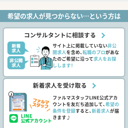
希望の求人が見つからない…という方は
コンサルタントに相談する
サイト上に掲載していない
非公
開求人
を含め、
転職のプロ
があな
たのご希望に沿って
求人をお探
しします！
新着求人を受け取る
ファルマスタッフLINE公式アカ
ウントを友だち追加して、
希望の
条件を登録
すると、
新着求人
が届
きます♪