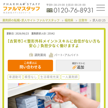
平日9：30-19：00 土日10：00-19：00
薬剤師の転職・求人サイト ファルマスタッフ
福岡県
古賀市
求人ID：25
更新日：
2026/06/23
薬剤師求人ID：
25542
【古賀市】≪整形外科メイン≫スキルに自信がない方も
安心♪負担少なく働けますよ
調剤薬局
パート・アルバイト
この求人に
検討リストに
問い合わせる
追加
車通勤可
積雪なし
生活環境充実
一人薬剤師