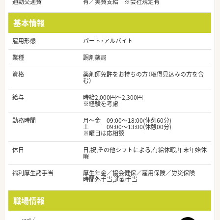
通勤交通費
有／実費支給 ※会社規定有
基本情報
雇用形態
パート・アルバイト
業種
調剤薬局
資格
薬剤師免許をお持ちの方（取得見込みの方を含
む）
給与
時給2,000円～2,300円
※経験を考慮
勤務時間
月～金 09:00～18:00(休憩60分)
土 09:00～13:00(休憩00分)
※曜日は応相談
休日
日,祝,その他シフトによる,有給休暇,年末年始休
暇
福利厚生諸手当
厚生年金／協会健保／雇用保険／労災保険
時間外手当,通勤手当
職場情報