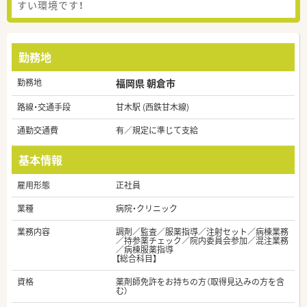
すい環境です！
勤務地
勤務地
福岡県 朝倉市
路線・交通手段
甘木駅 (西鉄甘木線)
通勤交通費
有／規定に準じて支給
基本情報
雇用形態
正社員
業種
病院・クリニック
業務内容
調剤／監査／服薬指導／注射セット／病棟業務
／持参薬チェック／院内委員会参加／混注業務
／病棟服薬指導
【総合科目】
資格
薬剤師免許をお持ちの方（取得見込みの方を含
む）