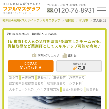
平日9：30-19：00 土日10：00-19：00
薬剤師の転職・求人サイト ファルマスタッフ
福岡県
朝倉市
求人ID：36
更新日：
2026/06/26
薬剤師求人ID：
367636
【朝倉市】≪人気の急性期病院/夜勤無し≫チーム医療、
資格取得など薬剤師としてスキルアップ可能な病院♪
病院・クリニック
正社員
この求人に
検討リストに
問い合わせる
追加
新卒可
未経験可
転勤なし
車通勤可
託児所あり
認定薬剤師取得支援あり
教育制度あり
シフト制
大手チェーン以外
ヘルプ体制充実
当直・夜勤あり
総合科目