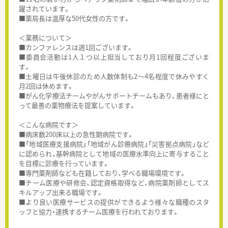
躍されています。
■薬局長は温厚な50代女性の方です。
＜業務について＞
■カンファレンスは週1回ございます。
■委員会活動は1人１つ以上担当しており月1回程度ございま
す。
■土曜日は午後休診のため人数体制も2～4名程度で休みやすく
月2回は休めます。
■がん化学療法チームやがんサポートチームもあり、患者様にと
って最善の薬物療法を提案しています。
＜こんな病院です＞
■病床数200床以上の急性期病院です。
■「地域医療支援病院」「地域がん診療病院」「災害拠点病院」など
に認められ、基幹病院として地域の医療水準向上に寄与すること
を目標に診療を行っています。
■専門薬剤師なども在籍しており、学べる職場環境です。
■チーム医療や研修会、認定資格取得など、病院薬剤師としてス
キルアップ出来る職場です。
■より良い医療サービスの提供ができるよう様々な職種のスタ
ッフと協力・連携するチーム医療を行われております。