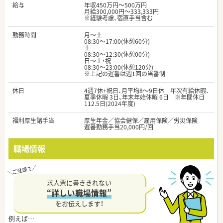
給与
年収450万円～500万円
月給300,000円～333,333円
※経験考慮、宿直手当含む
勤務時間
月～土
08:30～17:00(休憩60分)
土
08:30～12:30(休憩00分)
日～土・祝
08:30～23:00(休憩120分)
※上記の遅番は週1回の当番制
休日
4週7休+祝日、月平均8～9日休 年次有給休暇、
夏季休暇 3日、年末年始休暇 6日 ※年間休日
112.5日(2024年度)
福利厚生諸手当
厚生年金／協会健保／雇用保険／労災保険
遅番勤務手当20,000円/回
職場情報
求人票に書ききれない
“詳しい職場情報”
をお伝えします！