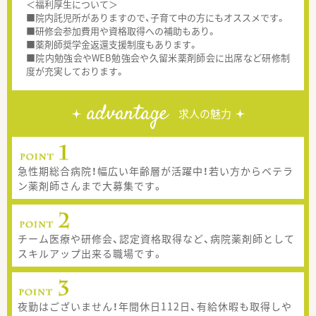
＜福利厚生について＞
■院内託児所がありますので、子育て中の方にもオススメです。
■研修会参加費用や資格取得への補助もあり。
■薬剤師奨学金返還支援制度もあります。
■院内勉強会やWEB勉強会や久留米薬剤師会に出席など研修制
度が充実しております。
advantage
求人の魅力
急性期総合病院！幅広い年齢層が活躍中！若い方からベテラ
ン薬剤師さんまで大募集です。
チーム医療や研修会、認定資格取得など、病院薬剤師として
スキルアップ出来る職場です。
夜勤はございません！年間休日112日、有給休暇も取得しや