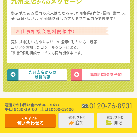
九州支店
メッセージ
からの
拠点地である福岡の求人はもちろん、九州各県(佐賀・長崎・熊本・大
分・宮崎・鹿児島）や沖縄県離島の求人までご案内ができます！
お仕事相談会無料開催中！
更に、お忙しい方やキャリアの棚卸がしたい方に朗報!
エリアを熟知したコンサルタントによる、
“出張”個別相談サービスも同時開催中です。
九州支店からの
無料相談会を予約
最新情報
この求人に
検討リストに
検討リストを
追加
見る
問い合わせる