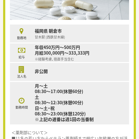
福岡県 朝倉市
甘木駅 (西鉄甘木線)
勤務地
年収450万円～500万円
月給300,000円～333,333円
給与
※経験考慮、宿直手当含む
非公開
法人名
月～土
08:30～17:00(休憩60分)
土
08:30～12:30(休憩00分)
勤務時間
日～土・祝
08:30～23:00(休憩120分)
※上記の遅番は週1回の当番制
＜薬剤部について＞
■11名の若い方からベテラン薬剤師まで幅広い年齢層の方が活