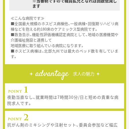
※当番制ですので職員拡充となれば回数低減し
ます
≪こんな病院です≫
■全国最大規模のホスピス病棟他、一般病棟・回復期リハビリ病
棟などを抱える約180床のケアミックス型病院です。
■救急告示、機能性評価機構認定病院として、地域の医療機関や
介護福祉施設と連携して
地域医療に取り組んでいる病院になります。
■ホスピス病棟は、北部九州では最大のベッド数を有していま
す。
advantage
求人の魅力
夜勤当直なし、就業時間は7時間30分/日と短めの貴重な病
院求人です。
抗がん剤のミキシングや注射セット、委員会参加など幅広