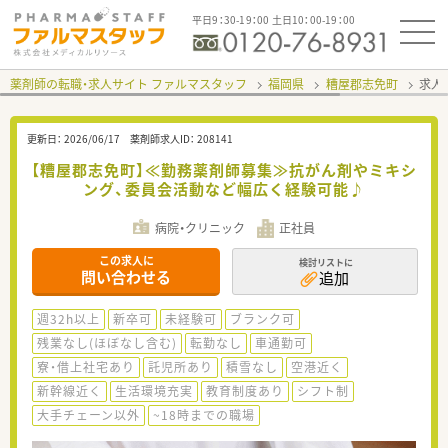
平日9：30-19：00 土日10：00-19：00
薬剤師の転職・求人サイト ファルマスタッフ
福岡県
糟屋郡志免町
求人I
更新日：
2026/06/17
薬剤師求人ID：
208141
【糟屋郡志免町】≪勤務薬剤師募集≫抗がん剤やミキシ
ング、委員会活動など幅広く経験可能♪
病院・クリニック
正社員
この求人に
検討リストに
問い合わせる
追加
週32h以上
新卒可
未経験可
ブランク可
残業なし(ほぼなし含む)
転勤なし
車通勤可
寮・借上社宅あり
託児所あり
積雪なし
空港近く
新幹線近く
生活環境充実
教育制度あり
シフト制
大手チェーン以外
~18時までの職場