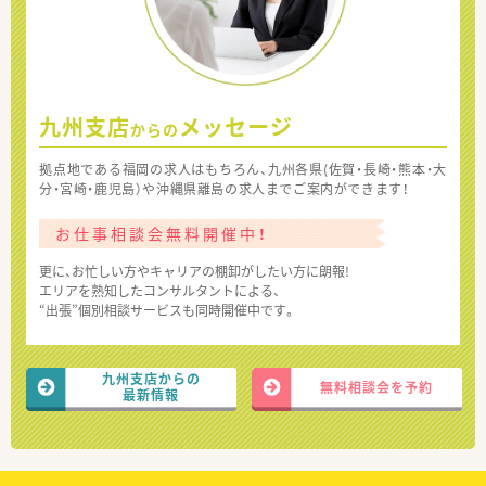
九州支店
メッセージ
からの
拠点地である福岡の求人はもちろん、九州各県(佐賀・長崎・熊本・大
分・宮崎・鹿児島）や沖縄県離島の求人までご案内ができます！
お仕事相談会無料開催中！
更に、お忙しい方やキャリアの棚卸がしたい方に朗報!
エリアを熟知したコンサルタントによる、
“出張”個別相談サービスも同時開催中です。
九州支店からの
無料相談会を予約
最新情報