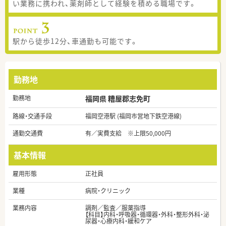
い業務に携われ、薬剤師として経験を積める職場です。
駅から徒歩12分、車通勤も可能です。
勤務地
勤務地
福岡県 糟屋郡志免町
路線・交通手段
福岡空港駅 (福岡市営地下鉄空港線)
通勤交通費
有／実費支給 ※上限50,000円
基本情報
雇用形態
正社員
業種
病院・クリニック
業務内容
調剤／監査／服薬指導
【科目】内科・呼吸器・循環器・外科・整形外科・泌
尿器・心療内科・緩和ケア