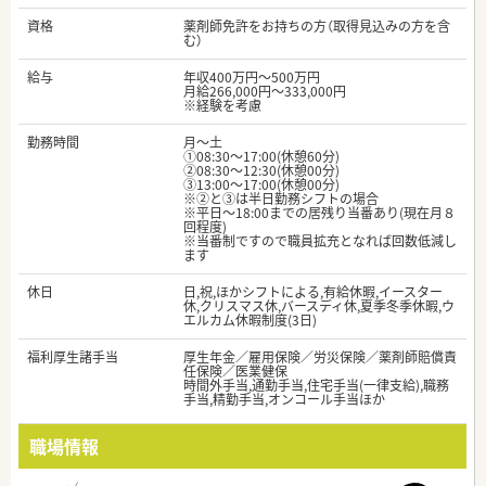
資格
薬剤師免許をお持ちの方（取得見込みの方を含
む）
給与
年収400万円～500万円
月給266,000円～333,000円
※経験を考慮
勤務時間
月～土
①08:30～17:00(休憩60分)
②08:30～12:30(休憩00分)
③13:00～17:00(休憩00分)
※②と③は半日勤務シフトの場合
※平日～18:00までの居残り当番あり(現在月８
回程度)
※当番制ですので職員拡充となれば回数低減し
ます
休日
日,祝,ほかシフトによる,有給休暇,イースター
休,クリスマス休,バースディ休,夏季冬季休暇,ウ
エルカム休暇制度(3日)
福利厚生諸手当
厚生年金／雇用保険／労災保険／薬剤師賠償責
任保険／医業健保
時間外手当,通勤手当,住宅手当(一律支給),職務
手当,精勤手当,オンコール手当ほか
職場情報