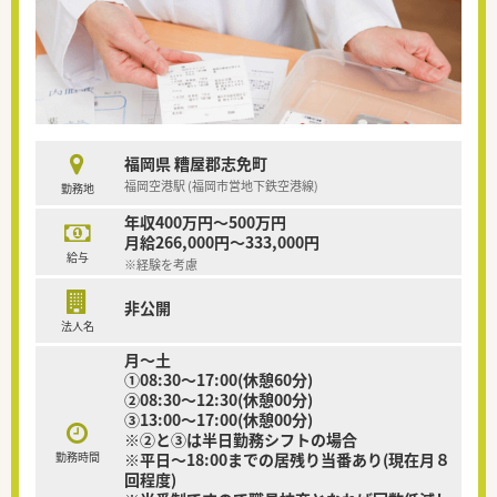
福岡県 糟屋郡志免町
福岡空港駅 (福岡市営地下鉄空港線)
勤務地
年収400万円～500万円
月給266,000円～333,000円
給与
※経験を考慮
非公開
法人名
月～土
①08:30～17:00(休憩60分)
②08:30～12:30(休憩00分)
③13:00～17:00(休憩00分)
※②と③は半日勤務シフトの場合
勤務時間
※平日～18:00までの居残り当番あり(現在月８
回程度)