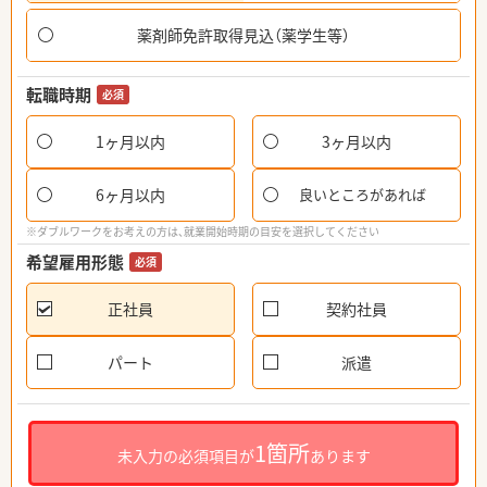
薬剤師免許取得見込（薬学生等）
転職時期
必須
1ヶ月以内
3ヶ月以内
6ヶ月以内
良いところがあれば
※ダブルワークをお考えの方は、就業開始時期の目安を選択してください
希望雇用形態
必須
正社員
契約社員
パート
派遣
1箇所
未入力の必須項目が
あります