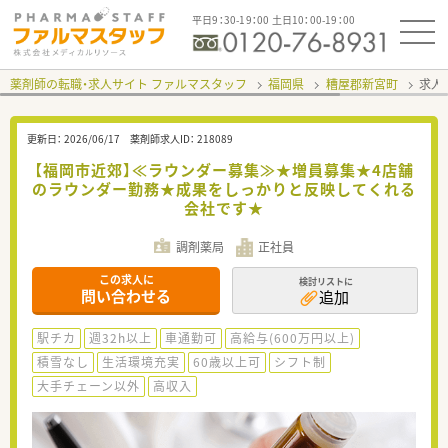
平日9：30-19：00 土日10：00-19：00
薬剤師の転職・求人サイト ファルマスタッフ
福岡県
糟屋郡新宮町
求人I
更新日：
2026/06/17
薬剤師求人ID：
218089
【福岡市近郊】≪ラウンダー募集≫★増員募集★4店舗
のラウンダー勤務★成果をしっかりと反映してくれる
会社です★
調剤薬局
正社員
この求人に
検討リストに
問い合わせる
追加
駅チカ
週32h以上
車通勤可
高給与(600万円以上)
積雪なし
生活環境充実
60歳以上可
シフト制
大手チェーン以外
高収入