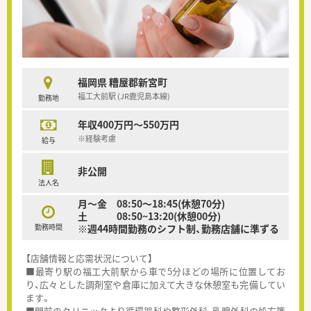
福岡県 糟屋郡新宮町
福工大前駅 (JR鹿児島本線)
勤務地
年収400万円～550万円
※経験考慮
給与
非公開
法人名
月～金 08:50～18:45(休憩70分)
土 08:50~13:20(休憩00分)
勤務時間
※週44時間勤務のシフト制、勤務店舗に準ずる
【店舗情報と応需状況について】
■最寄り駅の福工大前駅から車で5分ほどの場所に位置してお
り、広々とした調剤室や倉庫に加えて大きな休憩室も完備してい
ます。
■門前のクリニックより循環器科や整形外科、乳腺外科の処方箋