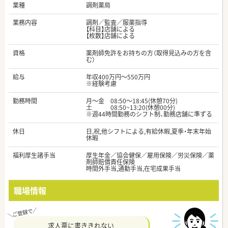
業種
調剤薬局
業務内容
調剤／監査／服薬指導
【科目】店舗による
【枚数】店舗による
資格
薬剤師免許をお持ちの方（取得見込みの方を含
む）
給与
年収400万円～550万円
※経験考慮
勤務時間
月～金 08:50～18:45(休憩70分)
土 08:50~13:20(休憩00分)
※週44時間勤務のシフト制、勤務店舗に準ずる
休日
日,祝,他シフトによる,有給休暇,夏季・年末年始
休暇
福利厚生諸手当
厚生年金／協会健保／雇用保険／労災保険／薬
剤師賠償責任保険
時間外手当,通勤手当,在宅成果手当
職場情報
求人票に書ききれない