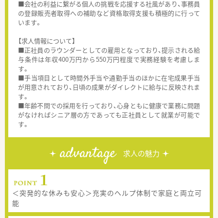
■会社の利益に繋がる個人の挑戦を応援する社風があり、事務員
の登録販売者取得への補助など資格取得支援も積極的に行って
います。
【求人情報について】
■正社員のラウンダーとしての雇用となっており、提示される給
与条件は年収400万円から550万円程度で実務経験を考慮しま
す。
■手当項目として時間外手当や通勤手当のほかに在宅成果手当
が用意されており、日頃の成果がダイレクトに給与に反映されま
す。
■年齢不問での採用を行っており、心身ともに健康で業務に問題
がなければシニア層の方であっても正社員として就業が可能で
す。
advantage
求人の魅力
＜突発的な休みも安心＞充実のヘルプ体制で家庭と両立可
能