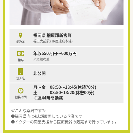
福岡県 糟屋郡新宮町
福工大前駅 (JR鹿児島本線)
勤務地
年収550万円～600万円
※経験考慮
給与
非公開
法人名
月～金 08:50～18:45(休憩70分)
土 08:50~13:20(休憩00分)
勤務時間
※週44時間勤務
≪こんな薬局です≫
●福岡県内に4店舗展開している企業です
●ドクターの開業支援から医療機器の販売まで行っています。