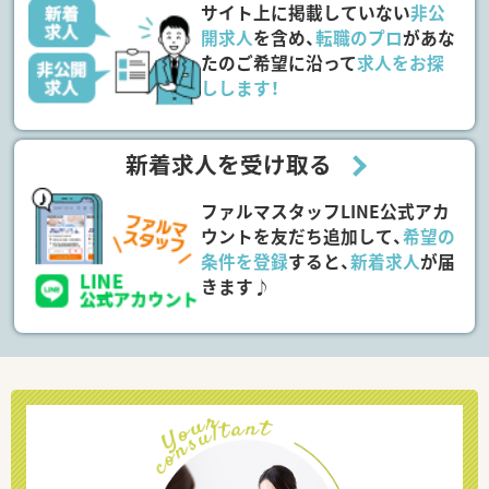
サイト上に掲載していない
非公
開求人
を含め、
転職のプロ
があな
たのご希望に沿って
求人をお探
しします！
新着求人を受け取る
ファルマスタッフLINE公式アカ
ウントを友だち追加して、
希望の
条件を登録
すると、
新着求人
が届
きます♪