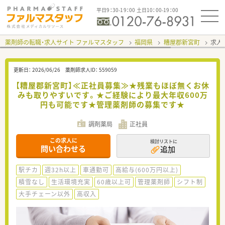
平日9：30-19：00 土日10：00-19：00
薬剤師の転職・求人サイト ファルマスタッフ
福岡県
糟屋郡新宮町
求人I
更新日：
2026/06/26
薬剤師求人ID：
559059
【糟屋郡新宮町】≪正社員募集≫★残業もほぼ無くお休
みも取りやすいです。★ご経験により最大年収600万
円も可能です★管理薬剤師の募集です★
調剤薬局
正社員
この求人に
検討リストに
問い合わせる
追加
駅チカ
週32h以上
車通勤可
高給与(600万円以上)
積雪なし
生活環境充実
60歳以上可
管理薬剤師
シフト制
大手チェーン以外
高収入