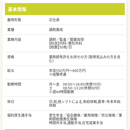
基本情報
雇用形態
正社員
業種
調剤薬局
業務内容
調剤／監査／服薬指導
【科目】内科・整形外科
【枚数】50枚/日
資格
薬剤師免許をお持ちの方（取得見込みの方を含
む）
給与
年収550万円～600万円
※経験考慮
勤務時間
月～金 08:50～18:45(休憩70分)
土 08:50~13:20(休憩00分)
※週44時間勤務
休日
日,祝,他シフトによる,有給休暇,夏季・年末年始
休暇
福利厚生諸手当
厚生年金／協会健保／雇用保険／労災保険／薬
剤師賠償責任保険
時間外手当,通勤手当,在宅成果手当