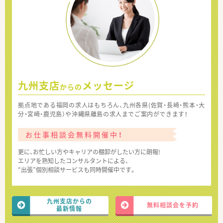
九州支店
メッセージ
からの
拠点地である福岡の求人はもちろん、九州各県(佐賀・長崎・熊本・大
分・宮崎・鹿児島）や沖縄県離島の求人までご案内ができます！
お仕事相談会無料開催中！
更に、お忙しい方やキャリアの棚卸がしたい方に朗報!
エリアを熟知したコンサルタントによる、
“出張”個別相談サービスも同時開催中です。
九州支店からの
無料相談会を予約
最新情報