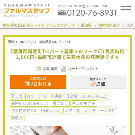
平日9：30-19：00 土日10：00-19：00
薬剤師の転職・求人サイト ファルマスタッフ
福岡県
糟屋郡新宮町
求人I
更新日：
2026/06/23
薬剤師求人ID：
717834
【糟屋郡新宮町】≪パート募集≫Wワーク可！最高時給
2,500円！福岡市近郊で最高水準の高時給です★
調剤薬局
パート・アルバイト
この求人に
検討リストに
問い合わせる
追加
駅チカ
Ｗワーク可
車通勤可
高給与(600万円以上)
高時給(2,500円以上)
積雪なし
生活環境充実
扶養内勤務OK
60歳以上可
シフト制
大手チェーン以外
高収入