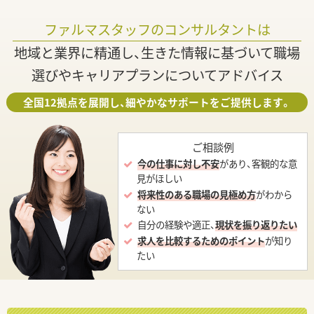
ファルマスタッフのコンサルタントは
地域と業界に精通し、生きた情報に基づいて職場
選びやキャリアプランについてアドバイス
全国12拠点を展開し、細やかなサポートをご提供します。
ご相談例
今の仕事に対し不安
があり、客観的な意
見がほしい
将来性のある職場の見極め方
がわから
ない
自分の経験や適正、
現状を振り返りたい
求人を比較するためのポイント
が知り
たい