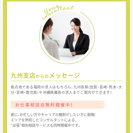
九州支店
メッセージ
からの
拠点地である福岡の求人はもちろん、九州各県(佐賀・長崎・熊本・大
分・宮崎・鹿児島）や沖縄県離島の求人までご案内ができます！
お仕事相談会無料開催中！
更に、お忙しい方やキャリアの棚卸がしたい方に朗報!
エリアを熟知したコンサルタントによる、
“出張”個別相談サービスも同時開催中です。