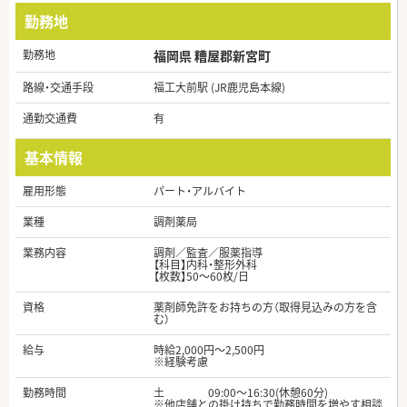
勤務地
勤務地
福岡県 糟屋郡新宮町
路線・交通手段
福工大前駅 (JR鹿児島本線)
通勤交通費
有
基本情報
雇用形態
パート・アルバイト
業種
調剤薬局
業務内容
調剤／監査／服薬指導
【科目】内科・整形外科
【枚数】50～60枚/日
資格
薬剤師免許をお持ちの方（取得見込みの方を含
む）
給与
時給2,000円～2,500円
※経験考慮
勤務時間
土 09:00～16:30(休憩60分)
※他店舗との掛け持ちで勤務時間を増やす相談