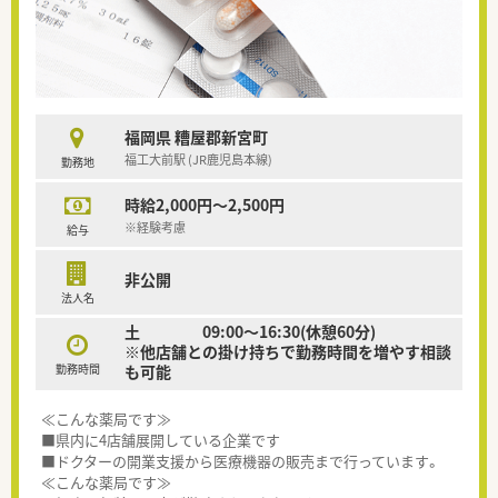
福岡県 糟屋郡新宮町
福工大前駅 (JR鹿児島本線)
勤務地
時給2,000円～2,500円
※経験考慮
給与
非公開
法人名
土 09:00～16:30(休憩60分)
※他店舗との掛け持ちで勤務時間を増やす相談
勤務時間
も可能
≪こんな薬局です≫
■県内に4店舗展開している企業です
■ドクターの開業支援から医療機器の販売まで行っています。
≪こんな薬局です≫