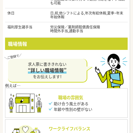
も可能
休日
日,祝,他シフトによる,年次有給休暇,夏季・年末
年始休暇
福利厚生諸手当
労災保険／薬剤師賠償責任保険
時間外手当,通勤手当
職場情報
求人票に書ききれない
“詳しい職場情報”
をお伝えします！
職場の雰囲気
助け合う風土がある
年齢や性別の壁がない
ワークライフバランス