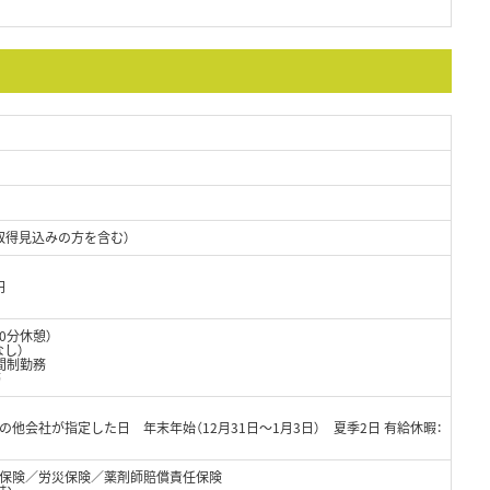
取得見込みの方を含む）
円
90分休憩）
なし）
間制勤務
務
の他会社が指定した日 年末年始（12月31日～1月3日） 夏季2日 有給休暇：
保険／労災保険／薬剤師賠償責任保険