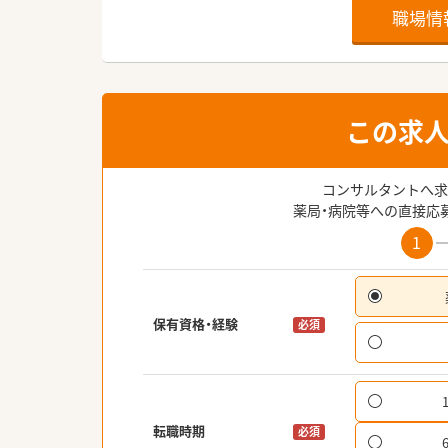
職場情
この求
コンサルタントへ求
薬局・病院等への直接応
1
保有資格・経験
必須
転職時期
必須