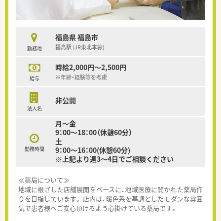
福島県 福島市
福島駅 (JR東北本線)
勤務地
時給2,000円～2,500円
※年齢・経験等を考慮
給与
非公開
法人名
月～金
9：00～18：00（休憩60分）
土
勤務時間
9：00～16：00(休憩60分)
※上記より週3～4日でご相談ください
≪薬局について≫
地域に根ざした店舗展開をベースに、地域医療に開かれた薬局作
りを目指しています。 店内は、暖色系を基調としたモダンな雰囲
気で患者様へご安心頂けるよう心掛けている薬局です。