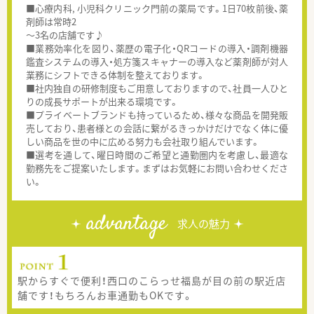
■心療内科, 小児科クリニック門前の薬局です。1日70枚前後、薬
剤師は常時2
～3名の店舗です♪
■業務効率化を図り、薬歴の電子化・QRコードの導入・調剤機器
鑑査システムの導入・処方箋スキャナーの導入など薬剤師が対人
業務にシフトできる体制を整えております。
■社内独自の研修制度もご用意しておりますので、社員一人ひと
りの成長サポートが出来る環境です。
■プライベートブランドも持っているため、様々な商品を開発販
売しており、患者様との会話に繋がるきっかけだけでなく体に優
しい商品を世の中に広める努力も会社取り組んでいます。
■選考を通して、曜日時間のご希望と通勤圏内を考慮し、最適な
勤務先をご提案いたします。まずはお気軽にお問い合わせくださ
い。
advantage
求人の魅力
駅からすぐで便利！西口のこらっせ福島が目の前の駅近店
舗です！もちろんお車通勤もOKです。