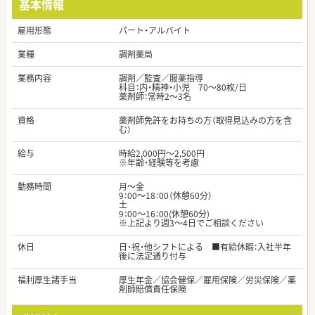
基本情報
雇用形態
パート・アルバイト
業種
調剤薬局
業務内容
調剤／監査／服薬指導
科目：内・精神・小児 70～80枚/日
薬剤師：常時2～3名
資格
薬剤師免許をお持ちの方（取得見込みの方を含
む）
給与
時給2,000円～2,500円
※年齢・経験等を考慮
勤務時間
月～金
9：00～18：00（休憩60分）
土
9：00～16：00(休憩60分)
※上記より週3～4日でご相談ください
休日
日・祝・他シフトによる ■有給休暇：入社半年
後に法定通り付与
福利厚生諸手当
厚生年金／協会健保／雇用保険／労災保険／薬
剤師賠償責任保険