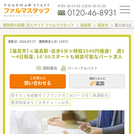
平日9：30-19：00 土日10：00-19：00
薬剤師の転職・求人サイト ファルマスタッフ
福島県
福島市
求人ID：13
更新日：
2026/07/17
薬剤師求人ID：
13973
【福島市】≪福島駅・徒歩5分≫時給2500円優遇！ 週3
～4日程度、10：00スタートも相談可能なパート求人
調剤薬局
パート・アルバイト
この求人に
検討リストに
問い合わせる
追加
駅チカ
未経験可
ブランク可
Ｗワーク可
車通勤可
教育制度あり
大手チェーン以外