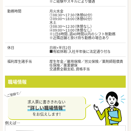
※ご経験やスキルにより優遇
勤務時間
月火水金
①08:30～17:30（休憩60分）
②09:00～18:00（休憩60分）
木土
③08:30～12:30（休憩なし）
④09:00～13:00（休憩なし）
※1日8時間、週40時間以内のシフト制勤務
※近隣店舗と掛け持ち勤務の場合あり
休日
日祝+半日2日
■有給休暇：入社半年後に法定通り付与
福利厚生諸手当
厚生年金／雇用保険／労災保険／薬剤師賠償責
任保険／薬業健保
交通費全額支給、資格手当
職場情報
求人票に書ききれない
“詳しい職場情報”
をお伝えします！