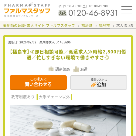
平日9：30-19：00 土日10：00-19：00
薬剤師の転職・求人サイト ファルマスタッフ
福島県
福島市
求人ID：45
更新日：
2026/07/02
薬剤師求人ID：
455696
【福島市】≪即日相談可能／派遣求人≫時給2,800円優
遇／忙しすぎない環境で働きやすさ◎
調剤薬局
派遣
この求人に
検討リストに
問い合わせる
追加
教育制度あり
大手チェーン以外