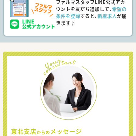
ファルマスタッフLINE公式アカ
ウントを友だち追加して、
希望の
条件を登録
すると、
新着求人
が届
きます♪
東北支店
メッセージ
からの