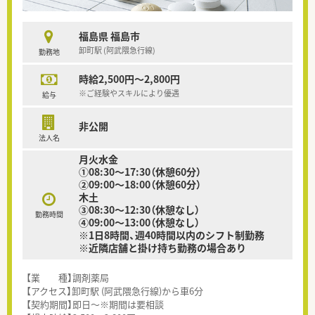
福島県 福島市
卸町駅 (阿武隈急行線)
勤務地
時給2,500円～2,800円
※ご経験やスキルにより優遇
給与
非公開
法人名
月火水金
①08:30～17:30（休憩60分）
②09:00～18:00（休憩60分）
木土
③08:30～12:30（休憩なし）
勤務時間
④09:00～13:00（休憩なし）
※1日8時間、週40時間以内のシフト制勤務
※近隣店舗と掛け持ち勤務の場合あり
【業 種】調剤薬局
【アクセス】卸町駅 (阿武隈急行線)から車6分
【契約期間】即日～※期間は要相談