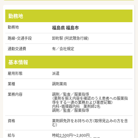
勤務地
勤務地
福島県 福島市
路線・交通手段
卸町駅 (阿武隈急行線)
通勤交通費
有／会社規定
基本情報
雇用形態
派遣
業種
調剤薬局
業務内容
調剤／監査／服薬指導
（薬剤を揃え内容を確認のうえ患者への服薬指
導をする一連の業務および薬歴記載）
内科・循環器内科 薬剤師2名
調剤／監査／服薬指導
資格
薬剤師免許をお持ちの方（取得見込みの方を含
む）
給与
時給2,500円～2,800円