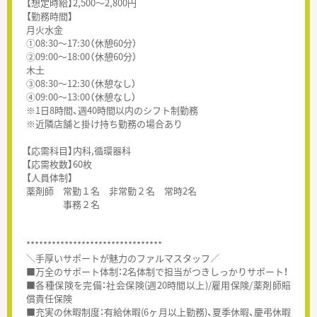
【想定時給】2,500～2,800円
【勤務時間】
月火水金
①08:30～17:30（休憩60分）
②09:00～18:00（休憩60分）
木土
③08:30～12:30（休憩なし）
④09:00～13:00（休憩なし）
※1日8時間、週40時間以内のシフト制勤務
※近隣店舗と掛け持ち勤務の場合あり
【応需科目】内科,循環器科
【応需枚数】60枚
【人員体制】
薬剤師 常勤１名 非常勤２名 常時2名
事務２名
********************************
＼手厚いサポートが魅力のファルマスタッフ／
■万全のサポート体制：2名体制で担当がつきしっかりサポート！
■各種保険を完備：社会保険(週20時間以上)/雇用保険/薬剤師賠
償責任保険
■充実の休暇制度：有給休暇(6ヶ月以上勤務)、夏季休暇、慶弔休暇