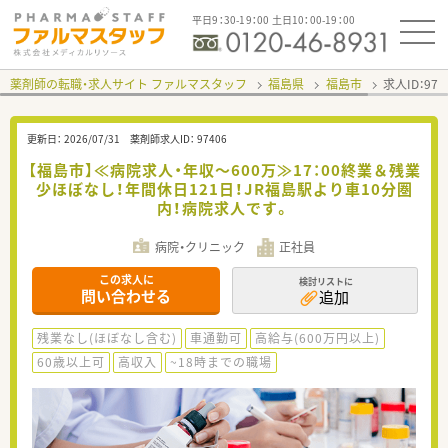
平日9：30-19：00 土日10：00-19：00
薬剤師の転職・求人サイト ファルマスタッフ
福島県
福島市
求人ID：97
更新日：
2026/07/31
薬剤師求人ID：
97406
【福島市】≪病院求人・年収～600万≫17：00終業＆残業
少ほぼなし！年間休日121日！JR福島駅より車10分圏
内！病院求人です。
病院・クリニック
正社員
この求人に
検討リストに
問い合わせる
追加
残業なし(ほぼなし含む)
車通勤可
高給与(600万円以上)
60歳以上可
高収入
~18時までの職場