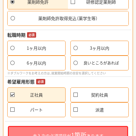
薬剤師免許
研修認定薬剤師
薬剤師免許取得見込（薬学生等）
転職時期
必須
1ヶ月以内
3ヶ月以内
6ヶ月以内
良いところがあれば
※ダブルワークをお考えの方は、就業開始時期の目安を選択してください
希望雇用形態
必須
正社員
契約社員
パート
派遣
1箇所
未入力の必須項目が
あります