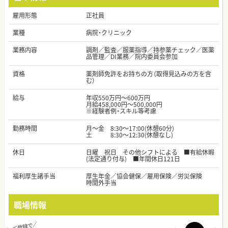
雇用形態
正社員
業種
病院・クリニック
業務内容
調剤／監査／服薬指導／持参薬チェック／医薬
品管理／DI業務／院内委員会参加
資格
薬剤師免許をお持ちの方（取得見込みの方を含
む）
給与
年収550万円～600万円
月給458,000円～500,000円
※経験者例・スキル等考慮
勤務時間
月～金 8:30～17:00(休憩60分)
土 8:30～12:30(休憩なし)
休日
日曜 祝日 その他シフトによる ■有給休暇
(法定通り付与) ■年間休日121日
福利厚生諸手当
厚生年金／協会健保／雇用保険／労災保険
時間外手当
職場情報