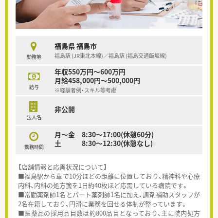
福島県 福島市
福島駅 (JR東北本線)／福島駅 (福島交通飯坂線)
勤務地
年収550万円～600万円
月給458,000円～500,000円
給与
※経験者例・スキル等考慮
非公開
法人名
月～金 8:30～17:00(休憩60分)
土 8:30～12:30(休憩なし)
勤務時間
【店舗情報と応需状況について】
■福島駅から車で10分ほどの距離に位置しており、精神科や心療
内科、内科の処方箋を1日約40枚ほど応需している病院です。
■常勤薬剤師1名とパート薬剤師1名に加え、調剤補助スタッフが
2名在籍しており、円滑に業務を回せる体制が整っています。
■医薬品の採用品目数は約800品目となっており、主に院内処方