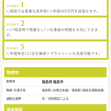
＜病院では貴重な高年収！＞年収600万円を目指せます。
＜17時定時で残業なし！＞仕事後の時間を大切にできま
す。
＜年間休日121日を確保＞プライベートも充実可能です。
勤務地
勤務地
福島県 福島市
路線・交通手段
福島駅 (JR東北本線)／福島駅 (福島交通飯坂線)
通勤交通費
有／当院規定による
基本情報