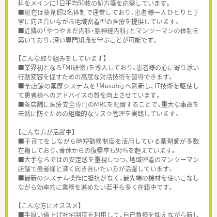
科をメインに1日平均50枚の処方箋を応需しています。
■現在は薬剤師2名体制で運営しており、患者様一人ひとりと丁
寧に向き合いながら地域密着型の医療を提供しています。
■近隣の「やつやまだ内科・脳神経内科」とマンツーマンの体制を
築いており、深い専門知識を学ぶことが可能です。
【こんな取り組みをしています】
■業界初となる「MI研修」を導入しており、患者様の心に寄り添い
行動変容を促すための高度な対話技術を習得できます。
■全店舗の薬歴システムを「Musubi」へ刷新し、IT技術を駆使し
て患者様へのアドバイスの質を向上させています。
■各店舗に医療安全専門のMRCを配置することで、重大な事故を
未然に防ぐための組織的なリスク管理を実践しています。
【こんな方が活躍中】
■子育てをしながら時短勤務制度を活用している薬剤師が多数
在籍しており、育休からの復帰率も95%を超えています。
■大手ならではの安定感を重視しつつ、地域密着のマンツーマン
店舗で患者様と深く向き合いたい方が活躍しています。
■最新のシステム操作に抵抗がなく、最先端の機材を使いこなし
ながら効率的に業務を進めたい若手も多く在籍中です。
【こんな方にオススメ】
■手厚い借上げ社宅制度を利用して、自己負担を抑えながら新し