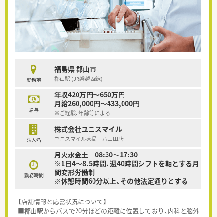
福島県 郡山市
郡山駅 (JR磐越西線)
勤務地
年収420万円～650万円
月給260,000円～433,000円
給与
※ご経験、年齢等による
株式会社ユニスマイル
ユニスマイル薬局 八山田店
法人名
月火水金土 08:30～17:30
※1日4～8.5時間、週40時間シフトを軸とする月
間変形労働制
勤務時間
※休憩時間60分以上、その他法定通りとする
【店舗情報と応需状況について】
■郡山駅からバスで20分ほどの距離に位置しており、内科と脳外