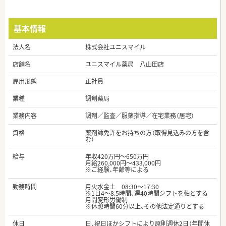
基本情報
法人名
株式会社ユニスマイル
店舗名
ユニスマイル薬局 八山田店
雇用形態
正社員
業種
調剤薬局
業務内容
調剤／監査／服薬指導／在宅業務（居宅）
資格
薬剤師免許をお持ちの方（取得見込みの方を含
む）
給与
年収420万円～650万円
月給260,000円～433,000円
※ご経験、年齢等による
勤務時間
月火水金土 08:30～17:30
※1日4～8.5時間、週40時間シフトを軸とする
月間変形労働制
※休憩時間60分以上、その他法定通りとする
休日
日、祝日ほかシフトにより原則週休2日（年間休