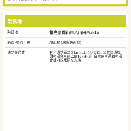
勤務地
勤務地
福島県郡山市八山田西3-16
路線・交通手段
郡山駅 (JR磐越西線)
通勤交通費
有／通勤距離２km以上より支給。公共交通機
関の場合月額上限10万円迄、自家用車通勤の場
合社内規定額を支給