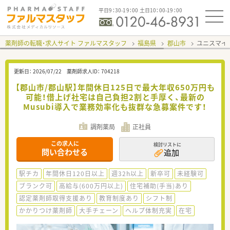
平日9：30-19：00 土日10：00-19：00
薬剤師の転職・求人サイト ファルマスタッフ
福島県
郡山市
ユニスマイ
更新日：
2026/07/22
薬剤師求人ID：
704218
【郡山市/郡山駅】年間休日125日で最大年収650万円も
可能！借上げ社宅は自己負担2割と手厚く、最新の
Musubi導入で業務効率化も抜群な急募案件です！
調剤薬局
正社員
この求人に
検討リストに
問い合わせる
追加
駅チカ
年間休日120日以上
週32h以上
新卒可
未経験可
ブランク可
高給与(600万円以上)
住宅補助(手当)あり
認定薬剤師取得支援あり
教育制度あり
シフト制
かかりつけ薬剤師
大手チェーン
ヘルプ体制充実
在宅