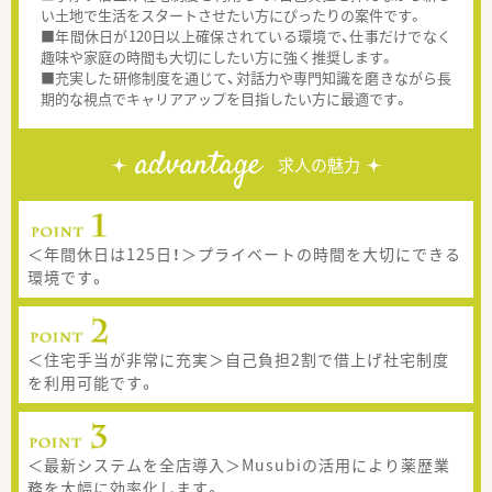
い土地で生活をスタートさせたい方にぴったりの案件です。
■年間休日が120日以上確保されている環境で、仕事だけでなく
趣味や家庭の時間も大切にしたい方に強く推奨します。
■充実した研修制度を通じて、対話力や専門知識を磨きながら長
期的な視点でキャリアアップを目指したい方に最適です。
advantage
求人の魅力
＜年間休日は125日！＞プライベートの時間を大切にできる
環境です。
＜住宅手当が非常に充実＞自己負担2割で借上げ社宅制度
を利用可能です。
＜最新システムを全店導入＞Musubiの活用により薬歴業
務を大幅に効率化します。