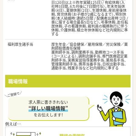
日120日以上※昨年実績125日）/ 有給休暇（入
社時3日間、6カ月後に7日間付与）、年末年始休
暇（4日）、夏期休暇（2日）、生理休暇、産前産後休
暇、育児休暇（お子様が2歳になるまで）、特別休
暇（本人結婚時：連続5日間 / 配偶者出産時：2日 /
喪に服する場合最長5日など）、弔事休暇、赴任転
居休暇、子の看護休暇、裁判員の職務執行に伴う
休暇、介護休暇、積立年休休暇など社内規則に準
ずる
福利厚生諸手当
厚生年金／協会健保／雇用保険／労災保険／薬
剤師賠償責任保険
薬剤師手当、調剤業務手当、勤務地コース手当
（コースによる）、調剤店舗手当、専門医療認定薬
剤師手当、実務実習指導業務手当、薬局長手当、
管理薬剤師手当、携帯当番手当、日祝出勤手当、
通勤手当、残業手当など社内規則に準ずる
職場情報
求人票に書ききれない
“詳しい職場情報”
をお伝えします！
職場の雰囲気