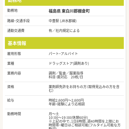
勤務地
福島県 東白川郡棚倉町
路線・交通手段
中豊駅 (JR水郡線)
通勤交通費
有／社内規定による
基本情報
雇用形態
パート・アルバイト
業種
ドラッグストア(調剤あり)
業務内容
調剤／監査／服薬指導
科目：面対応 20枚/日
資格
薬剤師免許をお持ちの方（取得見込みの方を含
む）
給与
時給2,600円～2,600円
年齢・経験により応相談
勤務時間
月～土
10：00～19：00(休憩60分)
※上記の中で、1日8時間、週40時間を上限にお
時間帯・曜日はご相談可能(フルタイム可能な方
歓迎)