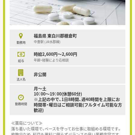
福島県 東白川郡棚倉町
中豊駅 (JR水郡線)
勤務地
時給2,600円～2,600円
年齢・経験により応相談
給与
非公開
法人名
月～土
10：00～19：00(休憩60分)
※上記の中で、1日8時間、週40時間を上限にお
勤務時間
時間帯・曜日はご相談可能(フルタイム可能な方
歓迎)
≪薬局について≫
落ち着いた環境で、ペースを守ってお仕事に取組める環境です。
枚数少なめ、科目も単科に偏らずバランスの良い業務内容です。