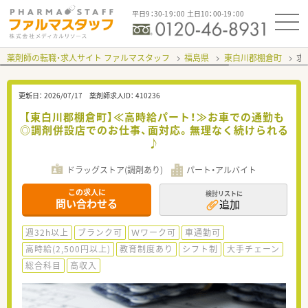
平日9：30-19：00 土日10：00-19：00
薬剤師の転職・求人サイト ファルマスタッフ
福島県
東白川郡棚倉町
求
更新日：
2026/07/17
薬剤師求人ID：
410236
【東白川郡棚倉町】≪高時給パート！≫お車での通勤も
◎調剤併設店でのお仕事、面対応。無理なく続けられる
♪
ドラッグストア(調剤あり)
パート・アルバイト
この求人に
検討リストに
問い合わせる
追加
週32h以上
ブランク可
Ｗワーク可
車通勤可
高時給(2,500円以上)
教育制度あり
シフト制
大手チェーン
総合科目
高収入