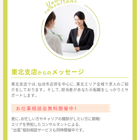
東北支店
メッセージ
からの
東北支店では、仙台市近郊を中心に、東北エリア全域で求人のご紹
介をしております。 そして、担当者があなたの転職をしっかりとサ
ポートします。
お仕事相談会無料開催中！
更に、お忙しい方やキャリアの棚卸がしたい方に朗報!
エリアを熟知したコンサルタントによる、
“出張”個別相談サービスも同時開催中です。