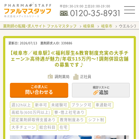
平日9：30-19：00 土日10：00-19：00
薬剤師の転職・求人サイト ファルマスタッフ
岐阜県
岐阜市
ウエルシア
更新日：
2026/07/13
薬剤師求人ID：
339886
【岐阜市／岐阜駅】≪福利厚生&教育制度充実の大手チ
ェーン≫高待遇が魅力/年収515万円～！調剤併設店舗
の募集です♪
調剤薬局
正社員
この求人に
検討リストに
問い合わせる
追加
週32h以上
新卒可
未経験可
ブランク可
車通勤可
高給与(600万円以上)
寮・借上社宅あり
認定薬剤師取得支援あり
教育制度あり
シフト制
大手チェーン
総合科目
在宅