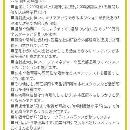
・・＊ 会社の特徴 ＊・・
■全国に2,200店舗以上（調剤併設型約2,000店舗以上）を展開し
調剤店舗数業界TOP！
■店舗拡大に伴いキャリアアップできるポジションが多数あり！
頑張り次第で高給与も可能！
■経験や勤務コースによりますが、経験の少ない方でも500万前
半スタートと業界TOP水準！
■職種や職域に合わせ、豊富な社内研修や外部組織と連携した研
修を用意されています
■薬剤師が中心の会社だからこそ活躍できるキャリアパスが多
種多様に用意されています。
■店舗拡大に伴い、エリアマネジャーや営業部長等のマネジメン
トのポジションも増えます。
■在宅や教育等の専門性を活かせるスペシャリストを目指すこ
とも可能です。
■その他にも、管理部門や商品部門等の本社スタッフなど活動領
域は多種多様です。
■在宅実施店舗は年々増加しており、在宅医療へもしっかりと関
わる事ができます。
■育児休暇は3歳まで取得が可能で、時短制度は小学5年生まで時
短勤務ができるよう変更予定です。
■年間休日が120日とワークライフバランスが整っています
■日用品から常備薬まで、従業員割引制度など嬉しいメリットも
たくさんあります！