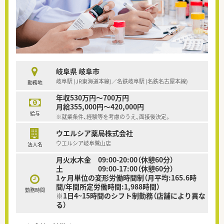
岐阜県 岐阜市
岐阜駅 (JR東海道本線)／名鉄岐阜駅 (名鉄名古屋本線)
勤務地
年収530万円～700万円
月給355,000円～420,000円
給与
※就業条件、経験等を考慮のうえ、面接後決定。
ウエルシア薬局株式会社
ウエルシア岐阜鷺山店
法人名
月火水木金 09:00-20:00（休憩60分）
土 09:00-17:00（休憩60分）
1ヶ月単位の変形労働時間制（月平均:165.6時
間/年間所定労働時間:1,988時間）
勤務時間
※1日4~15時間のシフト制勤務（店舗により異な
る）