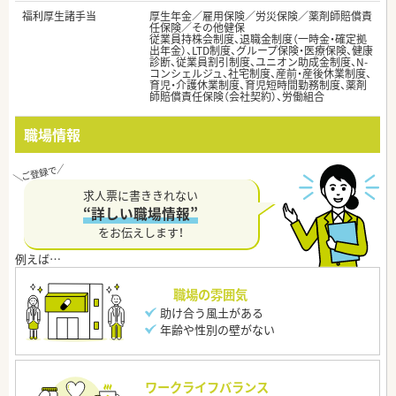
福利厚生諸手当
厚生年金／雇用保険／労災保険／薬剤師賠償責
任保険／その他健保
従業員持株会制度、退職金制度（一時金・確定拠
出年金）、LTD制度、グループ保険・医療保険、健康
診断、従業員割引制度、ユニオン助成金制度、N-
コンシェルジュ、社宅制度、産前・産後休業制度、
育児・介護休業制度、育児短時間勤務制度、薬剤
師賠償責任保険（会社契約）、労働組合
職場情報
求人票に書ききれない
“詳しい職場情報”
をお伝えします！
職場の雰囲気
助け合う風土がある
年齢や性別の壁がない
ワークライフバランス