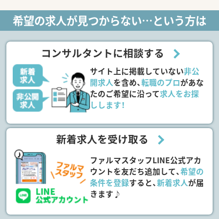
希望の求人が見つからない…という方は
コンサルタントに相談する
サイト上に掲載していない
非公
開求人
を含め、
転職のプロ
があな
たのご希望に沿って
求人をお探
しします！
新着求人を受け取る
ファルマスタッフLINE公式アカ
ウントを友だち追加して、
希望の
条件を登録
すると、
新着求人
が届
きます♪