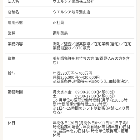
法人名
ウエルシア薬局株式会社
店舗名
ウエルシア岐阜鷺山店
雇用形態
正社員
業種
調剤薬局
業務内容
調剤／監査／服薬指導／在宅業務（居宅）／在宅
業務（施設）／OTC販売
資格
薬剤師免許をお持ちの方（取得見込みの方を含
む）
給与
年収530万円～700万円
月給355,000円～420,000円
※就業条件、経験等を考慮のうえ、面接後決定。
勤務時間
月火水木金 09:00-20:00（休憩60分）
土 09:00-17:00（休憩60分）
1ヶ月単位の変形労働時間制（月平均:165.6時
間/年間所定労働時間:1,988時間）
※1日4~15時間のシフト制勤務（店舗により異
なる）
休日
年間休日120日（月間休日8～11日※1日平均8
時間勤務の場合）、年次有給休暇（初年度10日付
与、最高年間20日付与、時間単位取得可）、慶弔
休暇