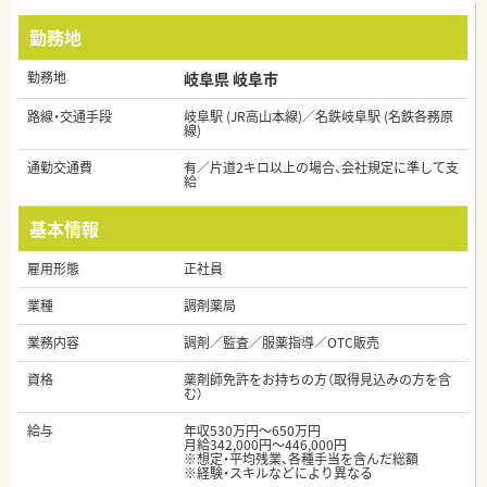
勤務地
勤務地
岐阜県 岐阜市
路線・交通手段
岐阜駅 (JR高山本線)／名鉄岐阜駅 (名鉄各務原
線)
通勤交通費
有／片道2キロ以上の場合、会社規定に準して支
給
基本情報
雇用形態
正社員
業種
調剤薬局
業務内容
調剤／監査／服薬指導／OTC販売
資格
薬剤師免許をお持ちの方（取得見込みの方を含
む）
給与
年収530万円～650万円
月給342,000円～446,000円
※想定・平均残業、各種手当を含んだ総額
※経験・スキルなどにより異なる