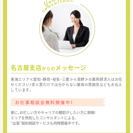
名古屋支店
メッセージ
からの
東海エリア≪愛知・静岡・岐阜・三重≫≪長野≫の薬剤師求人はお任
せください！求人票だけでは分からない薬局の雰囲気などもお伝え
しています。
お仕事相談会無料開催中！
更に、お忙しい方やキャリアの棚卸がしたい方に朗報!
エリアを熟知したコンサルタントによる、
“出張”個別相談サービスも同時開催中です。