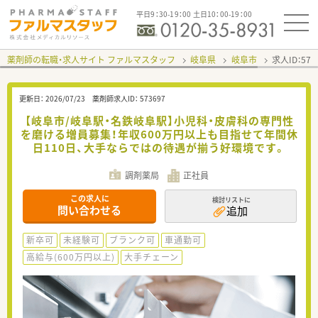
平日9：30-19：00 土日10：00-19：00
薬剤師の転職・求人サイト ファルマスタッフ
岐阜県
岐阜市
求人ID：57
更新日：
2026/07/23
薬剤師求人ID：
573697
【岐阜市/岐阜駅・名鉄岐阜駅】小児科・皮膚科の専門性
を磨ける増員募集！年収600万円以上も目指せて年間休
日110日、大手ならではの待遇が揃う好環境です。
調剤薬局
正社員
この求人に
検討リストに
問い合わせる
追加
新卒可
未経験可
ブランク可
車通勤可
高給与(600万円以上)
大手チェーン