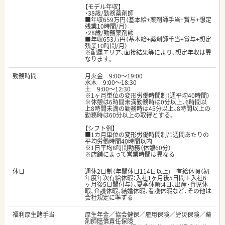
【モデル年収】
・38歳/勤務薬剤師
■年収659万円（基本給+薬剤師手当+賞与+想定
残業10時間/月）
・28歳/勤務薬剤師
■年収653万円（基本給+薬剤師手当+賞与+想定
残業10時間/月）
※配属エリア、面接結果等により、想定年収は異
なります。
勤務時間
月火金 9:00〜19:00
水木 9:00〜18:30
土 9:00〜12:30
※1ヶ月単位の変形労働時間制（週平均40時間）
※休憩は6時間未満勤務時は0分以上、6時間以
上8時間未満の勤務時は45分以上、8時間以上の
勤務時は60分以上の取得とする。
【シフト例】
■1カ月単位の変形労働時間制/1週間あたりの
平均労働時間40時間以内
※1日平均8時間勤務（休憩60分）
※店舗によって営業時間は異なる
休日
週休2日制（年間休日114日以上) 有給休暇（初
年度年次有給休暇：入社1ヶ月後5日間＋入社6
ヶ月後5日間付与）、夏季休暇:4日、出産・育児休
暇、介護休暇、結婚休暇、看護休暇など、その他は
会社規定に準ずる
福利厚生諸手当
厚生年金／協会健保／雇用保険／労災保険／薬
剤師賠償責任保険