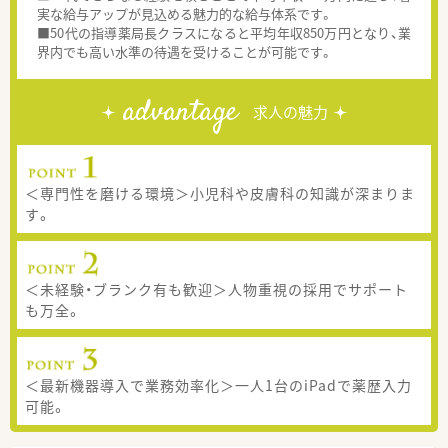
実な給与アップが見込める魅力的な給与体系です。
■50代の指導薬局長クラスになると平均年収850万円となり、業
界内でも高い水準の待遇を受けることが可能です。
advantage
求人の魅力
＜専門性を磨ける環境＞小児科や皮膚科の知識が深まりま
す。
＜未経験・ブランク有も歓迎＞人物重視の採用でサポート
も万全。
＜最新機器導入で業務効率化＞一人1台のiPadで薬歴入力
可能。