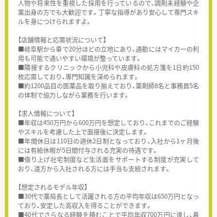
人物や将来性を重視した採用を行っているので、調剤未経験や企
業出身の方でも大歓迎です。丁寧な指導があり安心して専門スキ
ルを身につけられますよ。
【店舗情報と応需状況について】
■岐阜駅から車で20分ほどの立地にあり、通勤にはマイカーの利
用も可能で通いやすい環境が整っています。
■隣接するクリニックから小児科や皮膚科の処方箋を1日約150
枚応需しており、専門知識を深められます。
■約1200品目の医薬品を取り揃えており、薬剤師8名と事務員5名
の体制で協力しながら業務を行います。
【求人情報について】
■年収は450万円から600万円を想定しており、これまでのご経験
やスキルを考慮した上で面接後に決定します。
■年間休日は110日の週休2日制となっており、入社から1ヶ月後
には有給休暇が5日間付与される充実の待遇です。
■借り上げ社宅制度など生活面をサポートする制度が充実して
おり、遠方から入社される方には手当も支給されます。
【想定されるモデル年収】
■30代で薬局長として活躍される方の平均年収は650万円となっ
ており、安定した高収入を得ることができます。
■40代でさらなる経験を積むことで平均年収700万円に達し、着