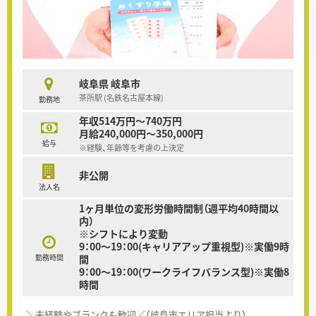
岐阜県 岐阜市
茶所駅 (名鉄名古屋本線)
勤務地
年収514万円～740万円
月給240,000円～350,000円
給与
※経験、年齢等を考慮の上決定
非公開
法人名
1ヶ月単位の変形労働時間制（週平均40時間以
内）
※シフトにより変動
9：00～19：00(キャリアアップ重視型)※実働9時
勤務時間
間
9：00～19：00(ワークライフバランス型)※実働8
時間
＼未経験やブランクも歓迎／（岐阜市エリア担当より）