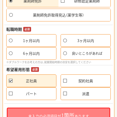
薬剤師免許
研修認定薬剤師
薬剤師免許取得見込（薬学生等）
転職時期
必須
1ヶ月以内
3ヶ月以内
6ヶ月以内
良いところがあれば
※ダブルワークをお考えの方は、就業開始時期の目安を選択してください
希望雇用形態
必須
正社員
契約社員
パート
派遣
1箇所
未入力の必須項目が
あります