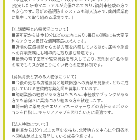
[充実した研修マニュアルが完備されており、調剤未経験の方で
も安心です。最新の過誤防止システムも導入済みで、薬剤師業務
に集中して取り組める環境です。]
【店舗情報と応需状況について】
■茶所駅から徒歩10分ほどの立地にあり、毎日の通勤にも大変便
利なアクセス良好な調剤薬局の求人です。
■近隣の医療機関からの処方箋を応需しているほか、居宅や施設
への在宅業務にも積極的に取り組む環境です。
■最新の電子薬歴や監査機器を導入しており、薬剤師が1名体制
の際でもミスが起こりにくい安心の応需体制です。
【募集背景と求める人物像について】
■今後の更なる店舗展開と地域医療への貢献を見据え、ともに成
長していける意欲的な薬剤師を募集しています。
■調剤業務の経験がある方はもちろん、未経験やブランクがある
方でも前向きに業務に取り組める方を歓迎します。
■将来的に薬局長やエリアマネージャーなどの責任あるポジシ
ョンを目指し、キャリアアップを図りたい方に最適です。
【法人特徴について】
■創業から150年以上の歴史を持ち、北陸地方を中心に全国各地
へ600店舗以上を展開している成長企業です。