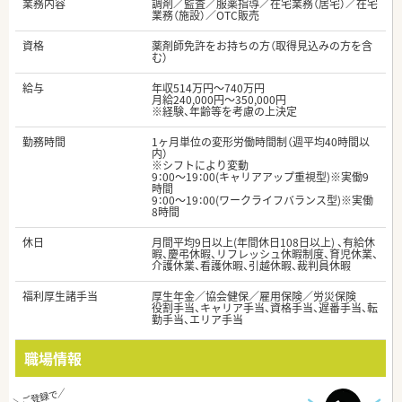
業務内容
調剤／監査／服薬指導／在宅業務（居宅）／在宅
業務（施設）／OTC販売
資格
薬剤師免許をお持ちの方（取得見込みの方を含
む）
給与
年収514万円～740万円
月給240,000円～350,000円
※経験、年齢等を考慮の上決定
勤務時間
1ヶ月単位の変形労働時間制（週平均40時間以
内）
※シフトにより変動
9：00～19：00(キャリアアップ重視型)※実働9
時間
9：00～19：00(ワークライフバランス型)※実働
8時間
休日
月間平均9日以上(年間休日108日以上) 、有給休
暇、慶弔休暇、リフレッシュ休暇制度、育児休業、
介護休業、看護休暇、引越休暇、裁判員休暇
福利厚生諸手当
厚生年金／協会健保／雇用保険／労災保険
役割手当、キャリア手当、資格手当、遅番手当、転
勤手当、エリア手当
職場情報