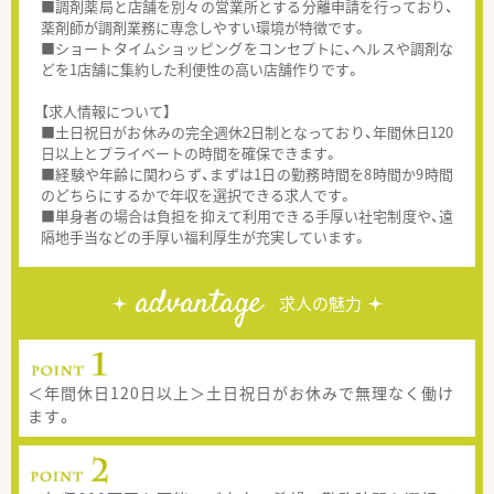
■調剤薬局と店舗を別々の営業所とする分離申請を行っており、
薬剤師が調剤業務に専念しやすい環境が特徴です。
■ショートタイムショッピングをコンセプトに、ヘルスや調剤な
どを1店舗に集約した利便性の高い店舗作りです。
【求人情報について】
■土日祝日がお休みの完全週休2日制となっており、年間休日120
日以上とプライベートの時間を確保できます。
■経験や年齢に関わらず、まずは1日の勤務時間を8時間か9時間
のどちらにするかで年収を選択できる求人です。
■単身者の場合は負担を抑えて利用できる手厚い社宅制度や、遠
隔地手当などの手厚い福利厚生が充実しています。
advantage
求人の魅力
＜年間休日120日以上＞土日祝日がお休みで無理なく働け
ます。