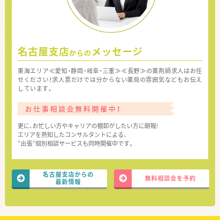
名古屋支店
メッセージ
からの
東海エリア≪愛知・静岡・岐阜・三重≫≪長野≫の薬剤師求人はお任
せください！求人票だけでは分からない薬局の雰囲気などもお伝え
しています。
お仕事相談会無料開催中！
更に、お忙しい方やキャリアの棚卸がしたい方に朗報!
エリアを熟知したコンサルタントによる、
“出張”個別相談サービスも同時開催中です。
名古屋支店からの
無料相談会を予約
最新情報