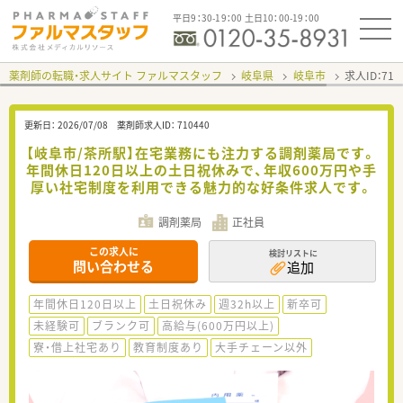
平日9：30-19：00 土日10：00-19：00
薬剤師の転職・求人サイト ファルマスタッフ
岐阜県
岐阜市
求人ID：71
更新日：
2026/07/08
薬剤師求人ID：
710440
【岐阜市/茶所駅】在宅業務にも注力する調剤薬局です。
年間休日120日以上の土日祝休みで、年収600万円や手
厚い社宅制度を利用できる魅力的な好条件求人です。
調剤薬局
正社員
この求人に
検討リストに
問い合わせる
追加
年間休日120日以上
土日祝休み
週32h以上
新卒可
未経験可
ブランク可
高給与(600万円以上)
寮・借上社宅あり
教育制度あり
大手チェーン以外