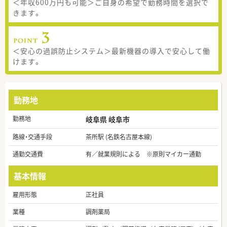
＜年収600万円も可能＞ご自身の希望で勤務時間を選択で
きます。
＜安心の過誤防止システム＞最新機器の導入で安心して働
けます。
勤務地
勤務地
岐阜県 岐阜市
路線・交通手段
茶所駅 (名鉄名古屋本線)
通勤交通費
有／就業規則による ※原則マイカー通勤
基本情報
雇用形態
正社員
業種
調剤薬局