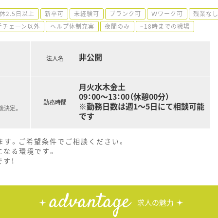
休2.5日以上
新卒可
未経験可
ブランク可
Ｗワーク可
残業なし
手チェーン以外
ヘルプ体制充実
夜間のみ
~18時までの職場
非公開
法人名
月火水木金土
09：00～13：00（休憩00分）
勤務時間
※勤務日数は週1～5日にて相談可能
後決定。
です
ます。ご希望条件でご相談ください。
になる環境です。
です！
advantage
求人の魅力