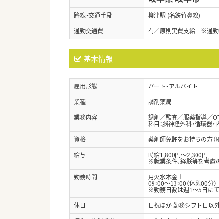
路線・交通手段
柳津駅 (名鉄竹鼻線)
通勤交通費
有／原則実費支給 ※通勤
基本情報
雇用形態
パート・アルバイト
業種
調剤薬局
業務内容
調剤／監査／服薬指導／O
科目：脳神経外科・循環器・
資格
薬剤師免許をお持ちの方（
給与
時給1,800円～2,300円
※就業条件、経験等を考慮
勤務時間
月火水木金土
09：00～13：00（休憩00分）
※勤務日数は週1～5日に
休日
日祝ほか 勤務シフト日以