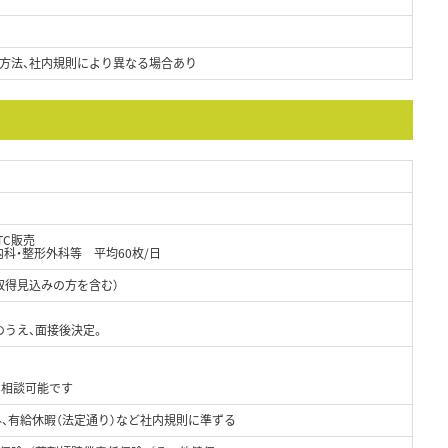
方法、社内規則により異なる場合あり
TC販売
内科・整形外科等 平均60枚/日
取得見込みの方を含む）
のうえ、面接後決定。
て相談可能です
外、有給休暇（法定通り）など社内規則に準ずる