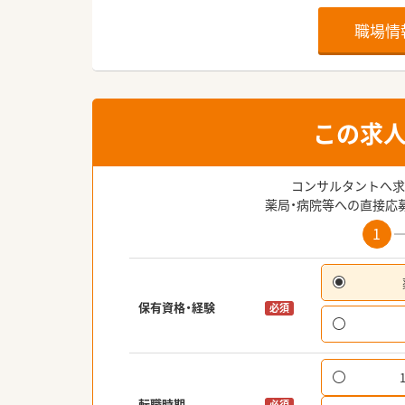
職場情
この求
コンサルタントへ求
薬局・病院等への直接応
1
保有資格・経験
必須
転職時期
必須