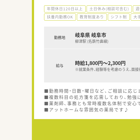
年間休日120日以上
土日休み(相談可含む)
週
扶養内勤務OK
教育制度あり
シフト制
大
岐阜県 岐阜市
勤務地
柳津駅 (名鉄竹鼻線)
時給1,800円～2,300円
給与
※就業条件、経験等を考慮のうえ、面接
■勤務時間・日数・曜日など、ご相談に応じ
■複数科目の処方箋を応需しており、勉強
■薬剤師、事務とも常時複数名体制で安心
■アットホームな雰囲気の薬局です♪