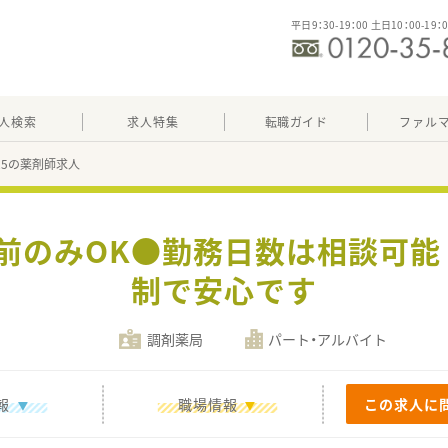
平日9：30-19：00 土日10：00-19：
人検索
求人特集
転職ガイド
ファル
825の薬剤師求人
午前のみOK●勤務日数は相談可
制で安心です
調剤薬局
パート・アルバイト
報
職場情報
この求人に