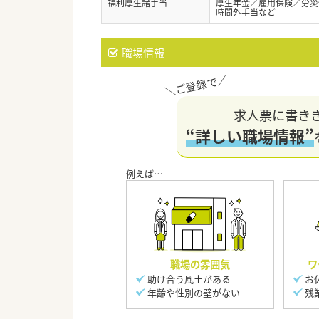
福利厚生諸手当
厚生年金／雇用保険／労災
時間外手当など
職場情報
求人票に書き
“詳しい職場情報”
職場の雰囲気
ワ
助け合う風土がある
お
年齢や性別の壁がない
残