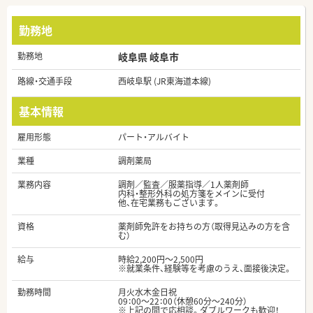
勤務地
勤務地
岐阜県 岐阜市
路線・交通手段
西岐阜駅 (JR東海道本線)
基本情報
雇用形態
パート・アルバイト
業種
調剤薬局
業務内容
調剤／監査／服薬指導／1人薬剤師
内科・整形外科の処方箋をメインに受付
他、在宅業務もございます。
資格
薬剤師免許をお持ちの方（取得見込みの方を含
む）
給与
時給2,200円～2,500円
※就業条件、経験等を考慮のうえ、面接後決定。
勤務時間
月火水木金日祝
09：00～22：00（休憩60分～240分）
※上記の間で応相談。ダブルワークも歓迎！