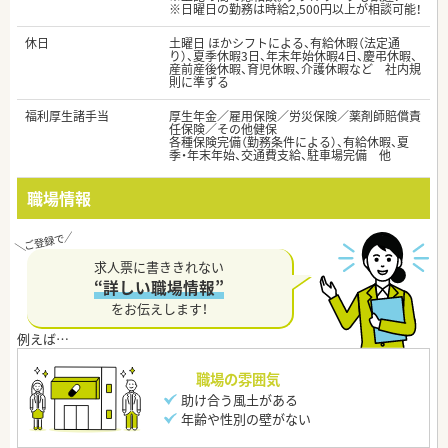
※日曜日の勤務は時給2,500円以上が相談可能！
休日
土曜日 ほかシフトによる、有給休暇（法定通
り）、夏季休暇3日、年末年始休暇4日、慶弔休暇、
産前産後休暇、育児休暇、介護休暇など 社内規
則に準ずる
福利厚生諸手当
厚生年金／雇用保険／労災保険／薬剤師賠償責
任保険／その他健保
各種保険完備（勤務条件による）、有給休暇、夏
季・年末年始、交通費支給、駐車場完備 他
職場情報
求人票に書ききれない
“詳しい職場情報”
をお伝えします！
職場の雰囲気
助け合う風土がある
年齢や性別の壁がない