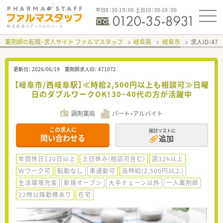
平日9：30-19：00 土日10：00-19：00
薬剤師の転職・求人サイト ファルマスタッフ
岐阜県
岐阜市
求人ID：47
更新日：
2026/06/19
薬剤師求人ID：
471072
【岐阜市/西岐阜駅】≪時給2,500円以上も相談可≫日曜
日のダブルワークOK！30~40代の方が活躍中
調剤薬局
パート・アルバイト
この求人に
検討リストに
問い合わせる
追加
年間休日120日以上
土日休み(相談可含む)
週32h以上
Ｗワーク可
転勤なし
車通勤可
高時給(2,500円以上)
生活環境充実
新規オープン
大手チェーン以外
一人薬剤師
22時以降勤務あり
在宅